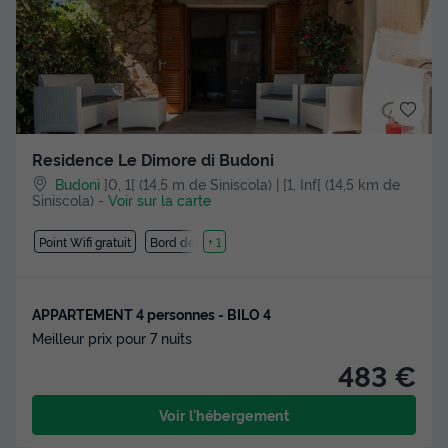
Residence Le Dimore di Budoni
Budoni
]0, 1[ (14,5 m de Siniscola) | [1, Inf[ (14,5 km de
Siniscola)
-
Voir sur la carte
Point Wifi gratuit
Bord de mer
+ 1
APPARTEMENT 4 personnes - BILO 4
Meilleur prix pour 7 nuits
483 €
Voir l'hébergement