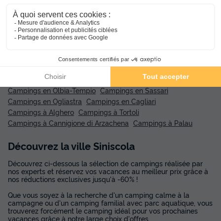
Nouveau : Paiement en 4 fois !
Réservez dès maintenant, payez en 4 fois
avec Alma et partez en toute tranquillité.
Suggestions de recherche :
Campings en Olbia-Tempio
Campings en Sassari
Campings en Ogliastra
Campings en Cagliari
Campings à Alghero
Campings à Tortoli
Campings à Cannigione di Arzachena
Campings à Palau
Découvrez la ville Siniscola
Découvrez ci-dessous la sélection de campings réalisée par
nos experts et réservez vos vacances au meilleur prix grâce à
nos réductions exclusives jusqu'à -60% !
Que vous soyez à la recherche d'un camping calme à la
campagne ou d'un camping familial avec parc aquatique, vous
trouverez forcément le camping idéal pour vos prochaines
vacances grâce à notre large choix d'offres.