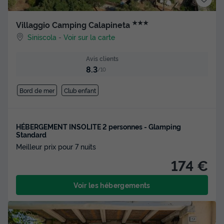
★★★
Villaggio Camping Calapineta
Siniscola
-
Voir sur la carte
Avis clients
8.3
/10
Bord de mer
Club enfant
HÉBERGEMENT INSOLITE 2 personnes - Glamping
Standard
Meilleur prix pour 7 nuits
174 €
Voir les hébergements