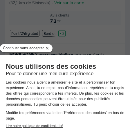
(32,1 km de Siniscola)
-
Voir sur la carte
Avis clients
7.3
/10
Point Wifi gratuit
Bord de mer
+ 3
MOBILHOME 2 personnes
Meilleur prix pour 7 nuits
329 €
Voir les hébergements
Réservez l'esprit tranquille avec
l'Annulation Gratuite !
Réservez sereinement votre prochain séjour
grâce à l'annulation gratuite jusqu'à J-30 sur
l'ensemble des séjours (1).