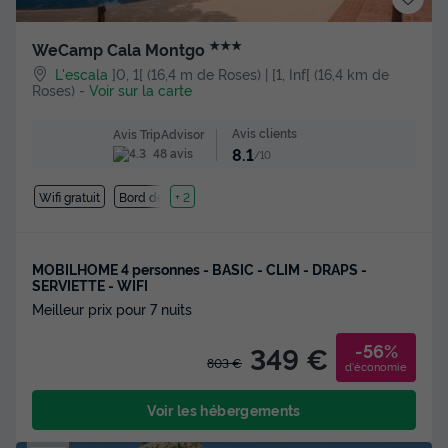
★★★
WeCamp Cala Montgo
L'escala
]0, 1[ (16,4 m de Roses) | [1, Inf[ (16,4 km de
Roses)
-
Voir sur la carte
Avis clients
Avis TripAdvisor
8.1
48 avis
/10
Wifi gratuit
Bord de mer
+ 2
MOBILHOME 4 personnes - BASIC - CLIM - DRAPS -
SERVIETTE - WIFI
Meilleur prix pour 7 nuits
-56%
349 €
803 €
d'économie
Voir les hébergements