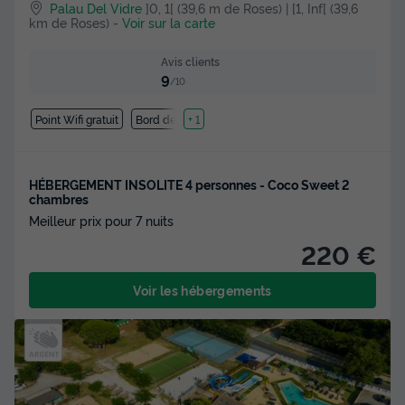
Palau Del Vidre
]0, 1[ (39,6 m de Roses) | [1, Inf[ (39,6
km de Roses)
-
Voir sur la carte
Avis clients
9
/10
Point Wifi gratuit
Bord de mer
+ 1
HÉBERGEMENT INSOLITE 4 personnes - Coco Sweet 2
chambres
Meilleur prix pour 7 nuits
220 €
Voir les hébergements