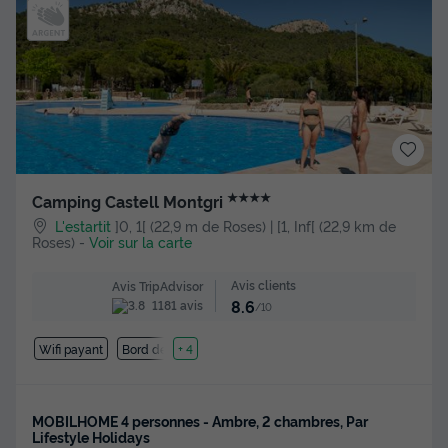
★★★★
Camping Castell Montgri
L'estartit
]0, 1[ (22,9 m de Roses) | [1, Inf[ (22,9 km de
Roses)
-
Voir sur la carte
Avis clients
Avis TripAdvisor
8.6
1181 avis
/10
Wifi payant
Bord de mer
+ 4
MOBILHOME 4 personnes - Ambre, 2 chambres, Par
Lifestyle Holidays