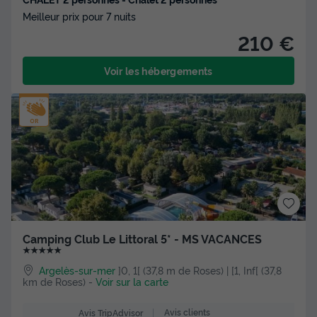
Meilleur prix pour 7 nuits
210 €
Voir les hébergements
Camping Club Le Littoral 5* - MS VACANCES
★★★★★
Argelès-sur-mer
]0, 1[ (37,8 m de Roses) | [1, Inf[ (37,8
km de Roses)
-
Voir sur la carte
Avis clients
Avis TripAdvisor