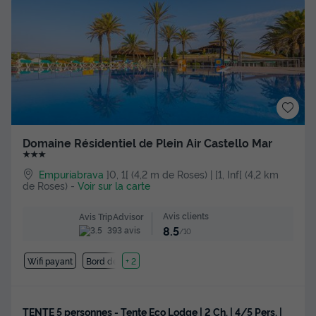
Domaine Résidentiel de Plein Air Castello Mar
★★★
Empuriabrava
]0, 1[ (4,2 m de Roses) | [1, Inf[ (4,2 km
de Roses)
-
Voir sur la carte
Avis clients
Avis TripAdvisor
8.5
393 avis
/10
Wifi payant
Bord de mer
+ 2
TENTE 5 personnes - Tente Eco Lodge | 2 Ch. | 4/5 Pers. |