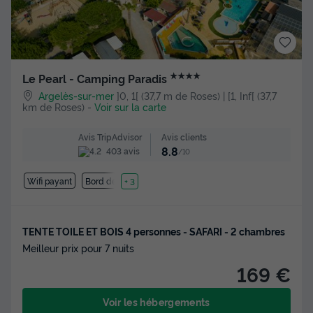
★★★★
Le Pearl - Camping Paradis
Argelès-sur-mer
]0, 1[ (37,7 m de Roses) | [1, Inf[ (37,7
km de Roses)
-
Voir sur la carte
Avis clients
Avis TripAdvisor
8.8
403 avis
/10
Wifi payant
Bord de mer
+ 3
TENTE TOILE ET BOIS 4 personnes - SAFARI - 2 chambres
Meilleur prix pour 7 nuits
169 €
Voir les hébergements