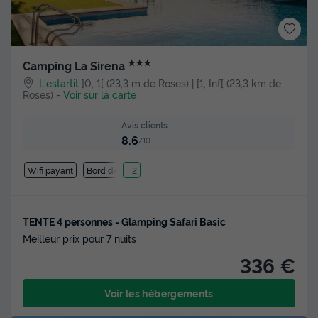
★★★
Camping La Sirena
L'estartit
]0, 1[ (23,3 m de Roses) | [1, Inf[ (23,3 km de
Roses)
-
Voir sur la carte
Avis clients
8.6
/10
Wifi payant
Bord de mer
+ 2
TENTE 4 personnes - Glamping Safari Basic
Meilleur prix pour 7 nuits
336 €
Voir les hébergements