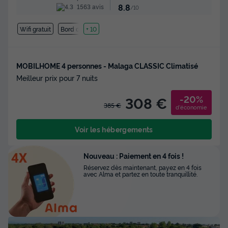
8.8
1563 avis
/10
Wifi gratuit
Bord de mer
+ 10
MOBILHOME 4 personnes - Malaga CLASSIC Climatisé
Meilleur prix pour 7 nuits
-20%
308 €
385 €
d'économie
Voir les hébergements
Nouveau : Paiement en 4 fois !
Réservez dès maintenant, payez en 4 fois
avec Alma et partez en toute tranquillité.