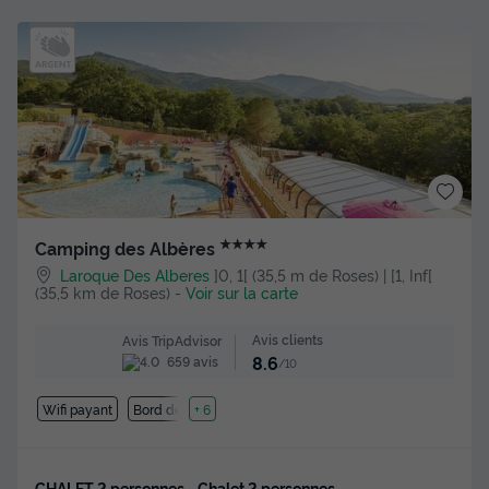
★★★★
Camping des Albères
Laroque Des Alberes
]0, 1[ (35,5 m de Roses) | [1, Inf[
(35,5 km de Roses)
-
Voir sur la carte
Avis clients
Avis TripAdvisor
8.6
659 avis
/10
Wifi payant
Bord de mer
+ 6
CHALET 2 personnes - Chalet 2 personnes