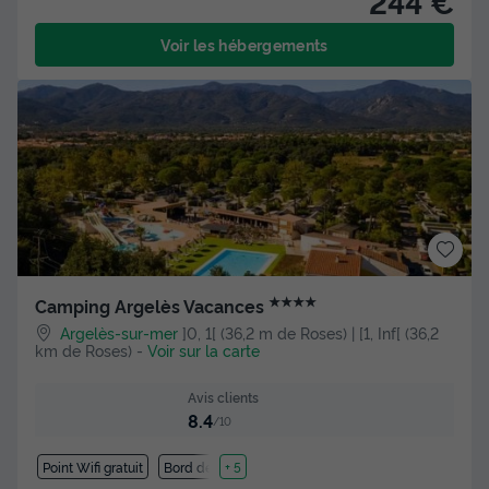
244 €
Voir les hébergements
★★★★
Camping Argelès Vacances
Argelès-sur-mer
]0, 1[ (36,2 m de Roses) | [1, Inf[ (36,2
km de Roses)
-
Voir sur la carte
Avis clients
8.4
/10
Point Wifi gratuit
Bord de mer
+ 5