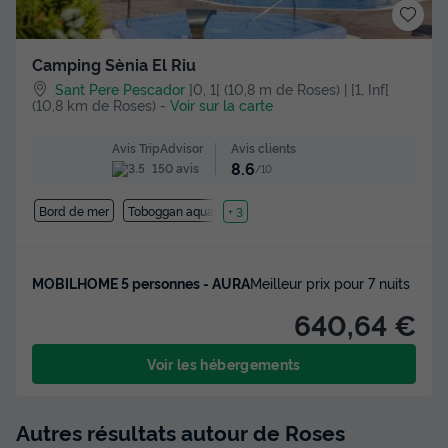
Camping Sènia El Riu
Sant Pere Pescador
]0, 1[ (10,8 m de Roses) | [1, Inf[
(10,8 km de Roses)
-
Voir sur la carte
Avis clients
Avis TripAdvisor
8.6
150 avis
/10
Bord de mer
Toboggan aquatique
+ 3
MOBILHOME 5 personnes - AURA
Meilleur prix pour 7 nuits
640,64 €
Voir les hébergements
Autres résultats autour de Roses