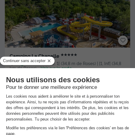
★★★★★
Camping La Chapelle
Argelès-sur-mer
]0, 1[ (34,8 m de Roses) | [1, Inf[ (34,8
km de Roses)
-
Voir sur la carte
Avis clients
Avis TripAdvisor
8.5
910 avis
/10
Wifi payant
Bord de mer
+ 5
MOBILHOME 4 personnes - Classic | 2 Ch. | 4 Pers. |
Terrasse surélevée | 1 SDB | Clim
Meilleur prix pour 7 nuits