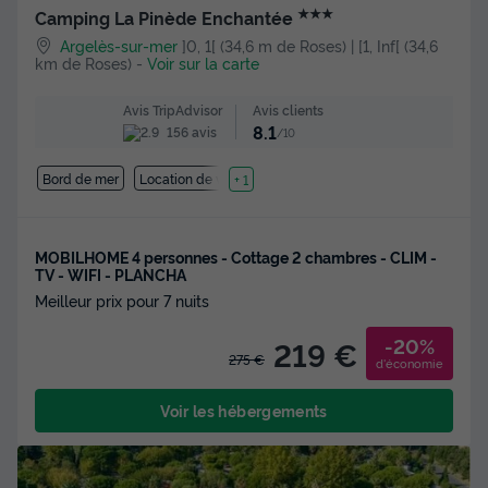
★★★
Camping La Pinède Enchantée
Argelès-sur-mer
]0, 1[ (34,6 m de Roses) | [1, Inf[ (34,6
km de Roses)
-
Voir sur la carte
Avis clients
Avis TripAdvisor
8.1
156 avis
/10
Bord de mer
Location de vélos
+ 1
MOBILHOME 4 personnes - Cottage 2 chambres - CLIM -
TV - WIFI - PLANCHA
Meilleur prix pour 7 nuits
-20%
219 €
275 €
d'économie
Voir les hébergements