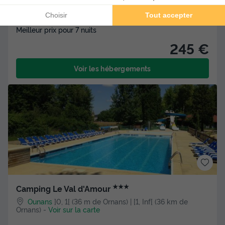
CHALET 4 personnes - Chalet 13m² - 1 chambre - sans
sanitaires 1/4 pers.
Meilleur prix pour 7 nuits
245 €
Voir les hébergements
★★★
Camping Le Val d'Amour
Ounans
]0, 1[ (36 m de Ornans) | [1, Inf[ (36 km de
Ornans)
-
Voir sur la carte