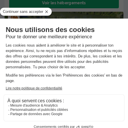
Voir les hébergements
★★★
Camping Les Bords de Loue
Parcey
]0, 1[ (49,1 m de Ornans) | [1, Inf[ (49,1 km de
Ornans)
-
Voir sur la carte
Avis clients
8.8
/10
Wifi gratuit
Piscine extérieure chauffée
+ 3