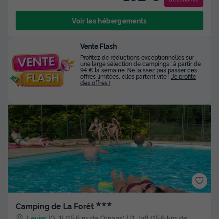
Voir les hébergements
Vente Flash
Profitez de réductions exceptionnelles sur
une large sélection de campings : à partir de
94 € la semaine. Ne laissez pas passer ces
offres limitées, elles partent vite !
Je profite
des offres !
★★★
Camping de La Forêt
Levier
]0, 1[ (15,6 m de Ornans) | [1, Inf[ (15,6 km de