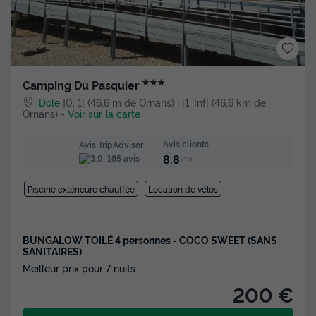
★★★
Camping Du Pasquier
Dole
]0, 1[ (46,6 m de Ornans) | [1, Inf[ (46,6 km de
Ornans)
-
Voir sur la carte
Avis clients
Avis TripAdvisor
8.8
185 avis
/10
Piscine extérieure chauffée
Location de vélos
BUNGALOW TOILÉ 4 personnes - COCO SWEET (SANS
SANITAIRES)
Meilleur prix pour 7 nuits
200 €