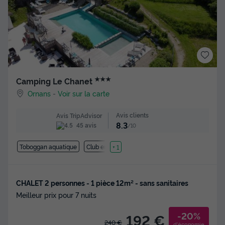
★★★
Camping Le Chanet
Ornans
-
Voir sur la carte
Avis clients
Avis TripAdvisor
8.3
45 avis
/10
Toboggan aquatique
Club enfant
+ 1
CHALET 2 personnes - 1 pièce 12m² - sans sanitaires
Meilleur prix pour 7 nuits
-20%
192 €
240 €
d'économie