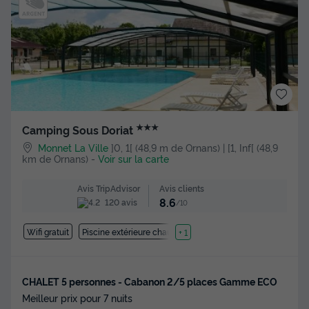
★★★
Camping Sous Doriat
Monnet La Ville
]0, 1[ (48,9 m de Ornans) | [1, Inf[ (48,9
km de Ornans)
-
Voir sur la carte
Avis clients
Avis TripAdvisor
8.6
120 avis
/10
Wifi gratuit
Piscine extérieure chauffée
+ 1
CHALET 5 personnes - Cabanon 2/5 places Gamme ECO
Meilleur prix pour 7 nuits