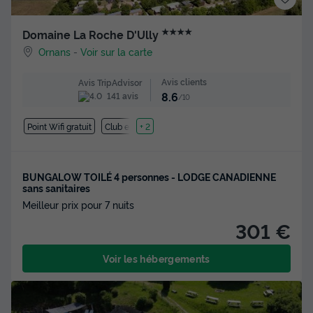
★★★★
Domaine La Roche D'Ully
Ornans
-
Voir sur la carte
Avis clients
Avis TripAdvisor
8.6
141 avis
/10
Point Wifi gratuit
Club enfant
+ 2
BUNGALOW TOILÉ 4 personnes - LODGE CANADIENNE
sans sanitaires
Meilleur prix pour 7 nuits
301 €
Voir les hébergements