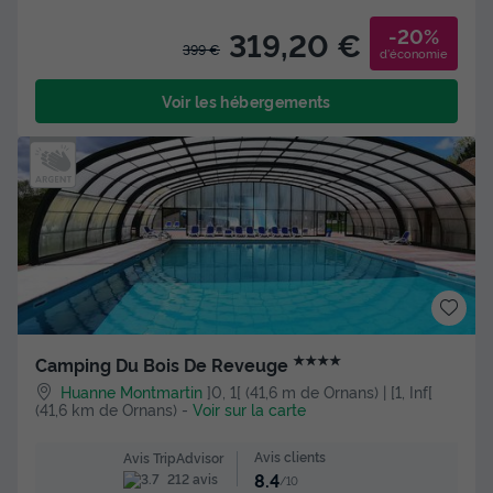
-20%
319,20 €
399 €
d'économie
Voir les hébergements
★★★★
Camping Du Bois De Reveuge
Huanne Montmartin
]0, 1[ (41,6 m de Ornans) | [1, Inf[
(41,6 km de Ornans)
-
Voir sur la carte
Avis clients
Avis TripAdvisor
8.4
212 avis
/10