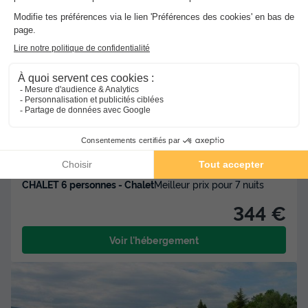
★★
Camping et Village Vacances Le Lac
Boulogne Sur Gesse
]0, 1[ (32,9 m de Mirande) | [1, Inf[
(32,9 km de Mirande)
-
Voir sur la carte
Avis clients
8.7
/10
Lac
CHALET 6 personnes - Chalet
Meilleur prix pour 7 nuits
344 €
Voir l'hébergement