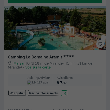
★★★★
Camping Le Domaine Aramis
Marsan
]0, 1[ (31 m de Mirande) | [1, Inf[ (31 km de
Mirande)
-
Voir sur la carte
Avis clients
Avis TripAdvisor
8.7
127 avis
/10
Wifi gratuit
Piscine intérieure chauffée
+ 6