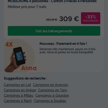
MOBILHOME 4 personnes - Confort 3 Pièces 4 Personnes
Meilleur prix pour 7 nuits
-33%
309 €
461,19 €
d'économie
Voir les hébergements
Nouveau : Paiement en 4 fois !
Réservez dès maintenant, payez en 4 fois
avec Alma et partez en toute tranquillité.
Suggestions de recherche :
Campings en Lot
Campings en Aveyron
Campings en Ariège
Campings en Tarn
Campings à Millau
Campings à Gourdon
Campings à Nant
Campings à Souillac