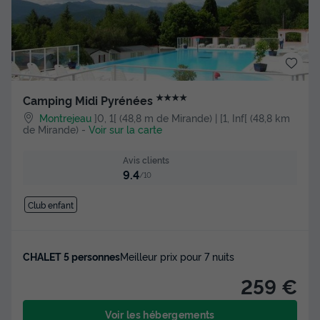
★★★★
Camping Midi Pyrénées
Montrejeau
]0, 1[ (48,8 m de Mirande) | [1, Inf[ (48,8 km
de Mirande)
-
Voir sur la carte
Avis clients
9.4
/10
Club enfant
CHALET 5 personnes
Meilleur prix pour 7 nuits
259 €
Voir les hébergements