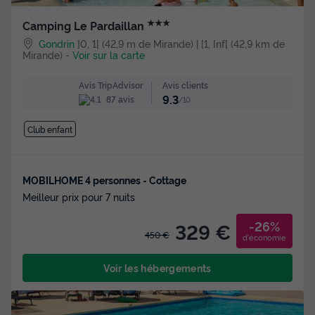
★★★
Camping Le Pardaillan
Gondrin
]0, 1[ (42,9 m de Mirande) | [1, Inf[ (42,9 km de
Mirande)
-
Voir sur la carte
Avis clients
Avis TripAdvisor
9.3
87 avis
/10
Club enfant
MOBILHOME 4 personnes - Cottage
Meilleur prix pour 7 nuits
-26%
329 €
450 €
d'économie
Voir les hébergements