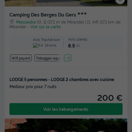
★★★
Camping Des Berges Du Gers
Masseube
]0, 1[ (17,1 m de Mirande) | [1, Inf[ (17,1 km de
Mirande)
-
Voir sur la carte
Avis clients
Avis TripAdvisor
8.5
19 avis
/10
Wifi payant
Toboggan aquatique
+ 2
LODGE 5 personnes - LODGE 2 chambres avec cuisine
Meilleur prix pour 7 nuits
200 €
Voir les hébergements