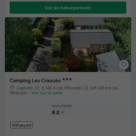
Voir les hébergements
★★★
Camping Les Craouès
Capvern
]0, 1[ (46 m de Mirande) | [1, Inf[ (46 km de
Mirande)
-
Voir sur la carte
Avis clients
8.2
/10
Wifi payant