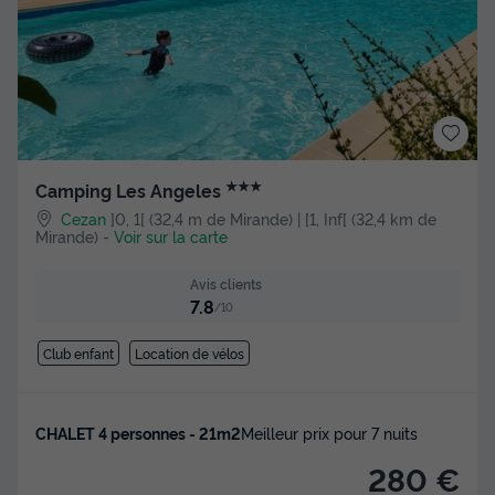
★★★
Camping Les Angeles
Cezan
]0, 1[ (32,4 m de Mirande) | [1, Inf[ (32,4 km de
Mirande)
-
Voir sur la carte
Avis clients
7.8
/10
Club enfant
Location de vélos
CHALET 4 personnes - 21m2
Meilleur prix pour 7 nuits
280 €