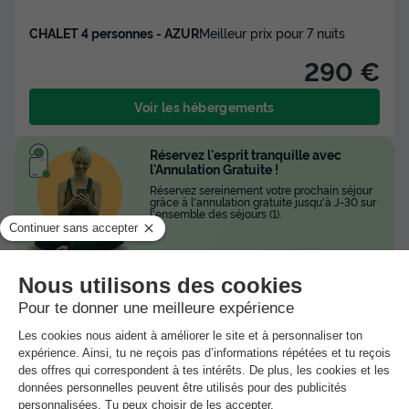
CHALET 4 personnes - AZUR
Meilleur prix pour 7 nuits
290 €
Voir les hébergements
Réservez l'esprit tranquille avec
l'Annulation Gratuite !
Réservez sereinement votre prochain séjour
grâce à l'annulation gratuite jusqu'à J-30 sur
l'ensemble des séjours (1).