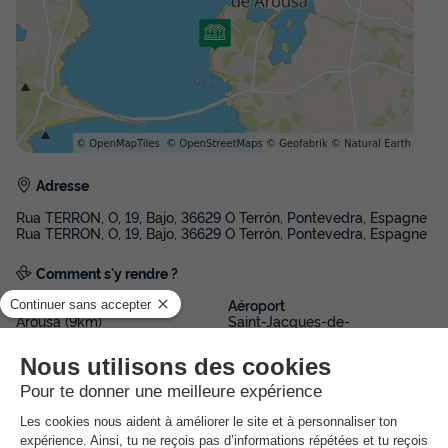
Adresse
Rua TERRON, O, 19, Bajo, 36629 O Terrón, Pontevedra, Espagne
Rua TERRON, O, 19, Bajo, 36629 O Terrón, Pontevedra, Espagne
Comment s'y rendre ?
Gare
Aéroport
Arousa (9km)
Saint-Jacques-de-
Compostelle (70km)
Ferry à Portonovo 26 km
Informations générales
Date et heures d’ouverture