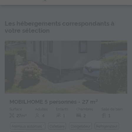
Les hébergements correspondants à
votre sélection
MOBILHOME 5 personnes - 27 m²
Surface
Adultes
Enfants
Chambres
Salle de bain
27m²
4
1
2
1
Animaux autorisés *
Cafetière
Congélateur
Réfrigérateur