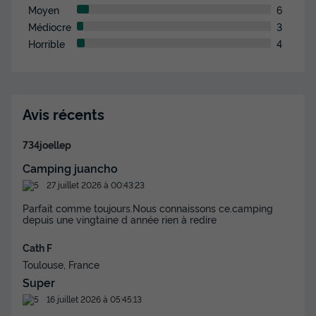
Moyen
6
Médiocre
3
Horrible
4
Avis récents
734joellep
Camping juancho
27 juillet 2026 à 00:43:23
Parfait comme toujours.Nous connaissons ce.camping
depuis une vingtaine d année rien à redire
Cath F
Toulouse, France
Super
16 juillet 2026 à 05:45:13