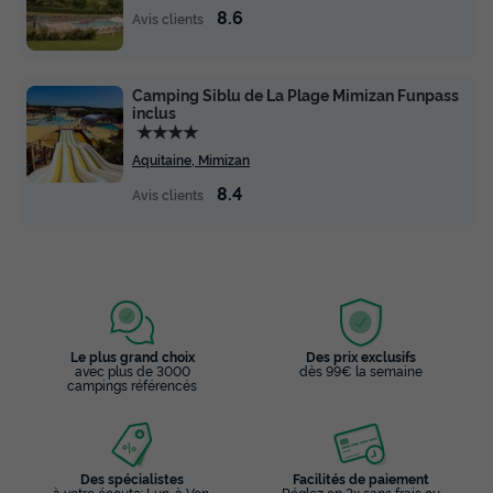
8.6
Avis clients
Camping Siblu de La Plage Mimizan Funpass
inclus
★★★★
Aquitaine, Mimizan
8.4
Avis clients
Le plus grand choix
Des prix exclusifs
avec plus de 3000
dès 99€ la semaine
campings référencés
Des spécialistes
Facilités de paiement
à votre écoute: Lun. à Ven.
Réglez en 3x sans frais ou