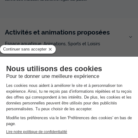
Activités et animations proposées
Espace aquatique, Animations, Sports et Loisirs
Services sur place et à proximité
Santé et Bien-être, Commerces et Restauration, Locations
et équipements, divers
Avis sur Camping Juantcho
★★
Avis TripAdvisor
Avis clients
4.3
9
/10