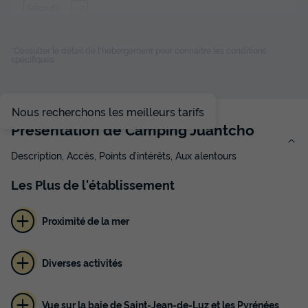
Salon de jardin
+ 2
*Consulter le détail de l'hébergement pour connaitre les conditions
MOBILHOME 5 personnes - 27 m²
spécifiques
du
05/09/2026
au
12/09/2026
Modifier les dates
Meilleur prix pour 7 nuits
Nous recherchons les meilleurs tarifs
500 €
Présentation de Camping Juantcho
Description, Accès, Points d’intérêts, Aux alentours
Voir les disponibilités
Les
Plus
de l'établissement
Proximité de la mer
Diverses activités
Vue sur la baie de Saint-Jean-de-Luz et les Pyrénées