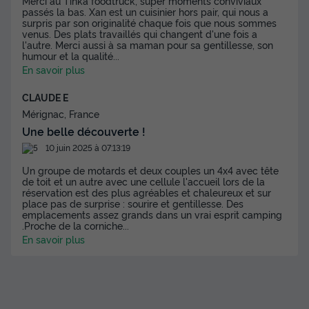
Merci au Tinka foodtruck, super moments conviviaux
passés la bas. Xan est un cuisinier hors pair, qui nous a
surpris par son originalité chaque fois que nous sommes
venus. Des plats travaillés qui changent d'une fois a
l'autre. Merci aussi à sa maman pour sa gentillesse, son
humour et la qualité
...
En savoir plus
CLAUDE E
Mérignac, France
Une belle découverte !
10 juin 2025 à 07:13:19
Un groupe de motards et deux couples un 4x4 avec tête
de toit et un autre avec une cellule l'accueil lors de la
réservation est des plus agréables et chaleureux et sur
place pas de surprise : sourire et gentillesse. Des
emplacements assez grands dans un vrai esprit camping
.Proche de la corniche
...
En savoir plus