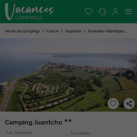
Vacances Campings
France
Aquitaine
Pyrénées-Atlantiques
Ur
Camping Juantcho
★★
Avis TripAdvisor
Avis clients