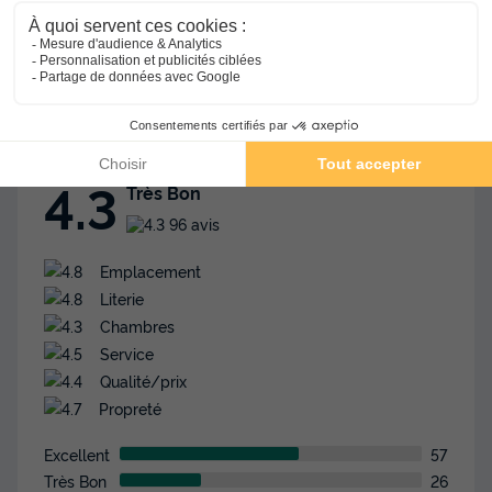
Avis TripAdvisor
Avis clients
Avis Clients TripAdvisor
4.3
Très Bon
96 avis
Emplacement
Literie
Chambres
Service
Qualité/prix
Propreté
Excellent
57
Très Bon
26