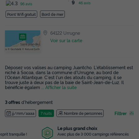
9
46 avis
96 avis
Point Wifi gratuit
Bord de mer
64122 Urrugne
Voir sur la carte
Déposez vos valises au camping Juantcho. L'établissement est
niché à Socoa, dans la commune d'Urrugne, au bord de
l'Océan Atlantique. C'est l'un des atouts du camping, il se
trouve juste à deux pas de la baie de Saint-Jean-de-Luz. Il
bénéficie égalem
... Afficher la suite
3 offres
d'hébergement
Filtrer
jj/mm/aaaa
7 nuits
Nombre de personnes
Le plus grand choix
Avec plus de 3 000 campings référencés