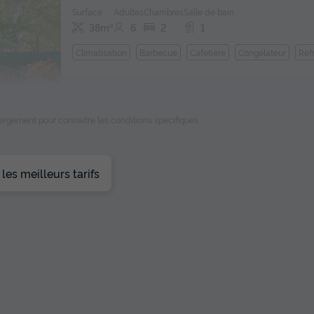
Surface
Adultes
Chambres
Salle de bain
38m²
6
2
1
Climatisation
Barbecue
Cafetière
Congélateur
Réf
En savoir plus
ébergement pour connaitre les conditions spécifiques
es meilleurs tarifs