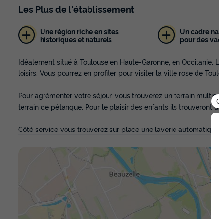
Les
Plus
de l'établissement
Une région riche en sites
Un cadre na
historiques et naturels
pour des va
Idéalement situé à Toulouse en Haute-Garonne, en Occitanie.
loisirs. Vous pourrez en profiter pour visiter la ville rose de Tou
Pour agrémenter votre séjour, vous trouverez un terrain multisp
terrain de pétanque. Pour le plaisir des enfants ils trouveront u
Côté service vous trouverez sur place une laverie automatique