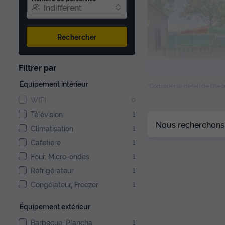
Indifférent
Rechercher
1/9
Filtrer par
Équipement intérieur
*Consulter le détail de l'h
WIFI
0
Télévision
1
Nous recherchons l
Climatisation
1
Cafetière
1
Four, Micro-ondes
1
Réfrigérateur
1
Congélateur, Freezer
1
Équipement extérieur
Barbecue, Plancha
1