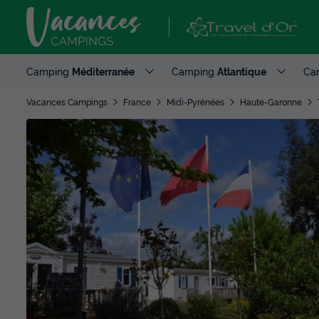
Camping
Méditerranée
Camping
Atlantique
Ca
Vacances Campings
France
Midi-Pyrénées
Haute-Garonne