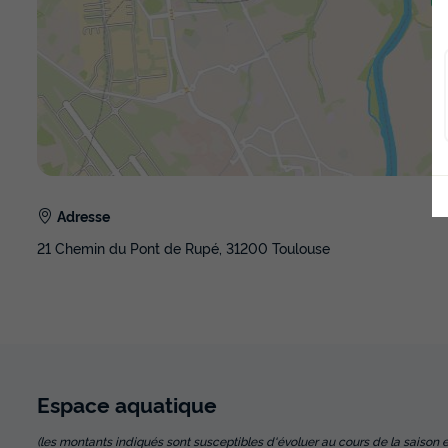
Adresse
21 Chemin du Pont de Rupé, 31200 Toulouse
Espace
aquatique
(les montants indiqués sont susceptibles d'évoluer au cours de la saison et so