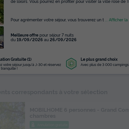
de loisirs. Vous pourrez en profiter pour visiter la ville rose de 
Pour agrémenter votre séjour, vous trouverez un t
... Afficher la
Meilleure offre
pour séjour 7 nuits
du
19/09/2026
au
26/09/2026
ation Gratuite (1)
Le plus grand choix
z votre séjour jusqu'à J-30 et réservez
Avec plus de 3 000 campings
 tranquille !
ts correspondants à votre sélection
MOBILHOME 6 personnes - Grand Conf
chambres
Annulation gratuite