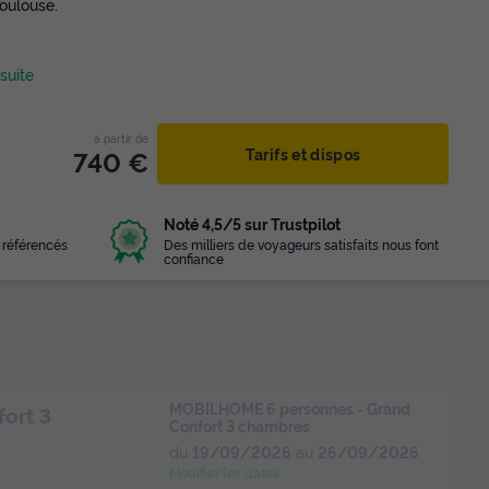
Toulouse.
 suite
à partir de
740 €
Tarifs et dispos
Noté 4,5/5 sur Trustpilot
 référencés
Des milliers de voyageurs satisfaits nous font
confiance
MOBILHOME 6 personnes - Grand
ort 3
Confort 3 chambres
du
19/09/2026
au
26/09/2026
Modifier les dates