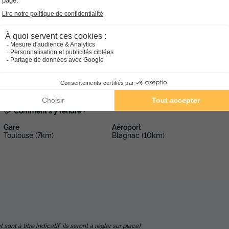
Comment s'y rendre ?
Gare
Aéroport
Toulouse (7km)
Blagnac (10km)
nt à titre indicatif, ils seront à régler sur place)