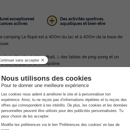
turel exceptionnel
Des activités sportives,
cances actives
aquatiques et bien-être
 Le camping Le Rupé est à 400m du lac et à 400m de la base de
louse.
orts (volley, basket handball...), des tables de ping-pong et un
ne aire de jeux et un trampoline.
 (payante) ainsi qu'une épicerie de dépannage à la réception.