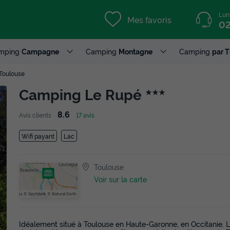
Lun
Mes favoris
02
mping
Campagne
Camping
Montagne
Camping
par 
Toulouse
Camping Le Rupé
★★★
8.6
Avis clients
17 avis
Wifi payant
Lac
Toulouse
Voir sur la carte
Idéalement situé à Toulouse en Haute-Garonne, en Occitanie.