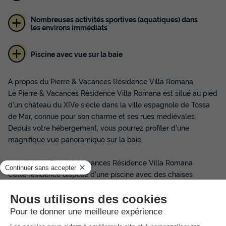
Nombreuses activités sportives (aquatiques) dans
les environs immédiats
Piscine avec vue sur la baie
A propos du Pierre & Vacances Résidence Villa Romana
Le Pierre & Vacances Résidence Villa Romana est situé au pied
d'un château du XIVe siècle dans la ville espagnole de Tossa
de Mar, connue pour son charme et ses rues médiévales.
Depuis votre hébergement, vous pourrez profiter d'une
magnifique vue panoramique sur la baie.
Installations Pierre & Vacances Résidence Villa Romana
Cette résidence dispose d'une piscine avec des chaises
longues. Parfait pour prendre un bain de soleil en profitant
d'une vue incroyable sur la baie. Bien sûr, si vous préférez vous
détendre et bronzer sur la plage, celle-ci se trouve à
seulement 600 mètres ! Veuillez noter qu'un appartement