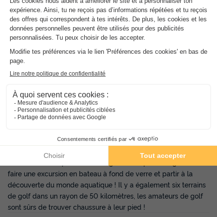
avec vue sur la mer est disponible moyennant un supplément
pour l'emplacement (sous réserve des disponibilités). De plus,
la plupart des appartements disposent d'un balcon.
Restaurants Pierre & Vacances Résidence Villa Romana
La résidence ne dispose pas de son propre restaurant.
Cependant, vous pouvez préparer de délicieux repas dans
votre hébergement de vacances ou manger à l'extérieur dans
l'un des nombreux restaurants situés à proximité.
Les environs du Pierre & Vacances Résidence Villa Romana
Les amateurs de sports peuvent faire du vélo ou du VTT et
profiter de la nature environnante. Pour ceux qui recherchent
un peu plus d'adrénaline, il est également possible de louer
une moto ou un quad dans la région. Vous pouvez également
faire une excursion en bateau à fond de verre et partir à la
découverte du monde aquatique ! Il y a également six terrains
de golf dans un rayon de 50 kilomètres, les amateurs de golf
sont sûrs de trouver chaussure à leur pied !