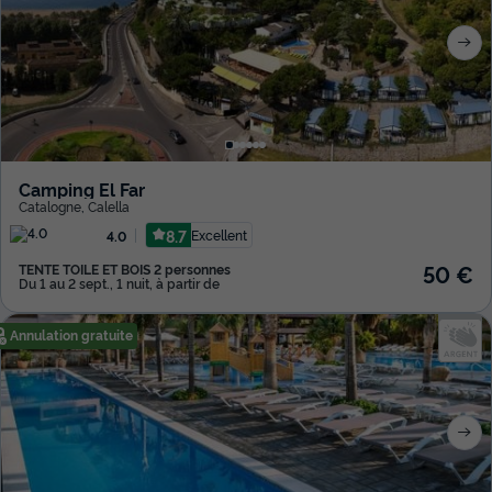
Camping El Far
Catalogne
,
Calella
8.7
Excellent
4.0
50 €
TENTE TOILE ET BOIS 2 personnes
Du 1 au 2 sept., 1 nuit, à partir de
Annulation gratuite