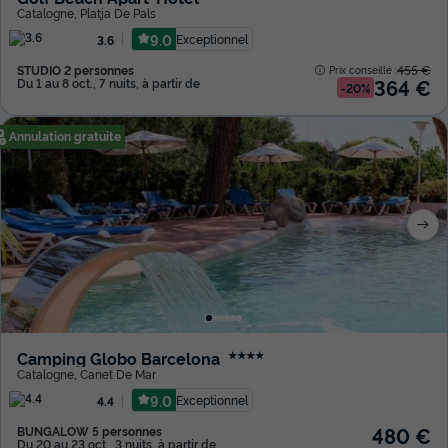
Catalogne
,
Platja De Pals
9.0
Exceptionnel
3.6
STUDIO 2 personnes
455 €
Prix conseillé :
364 €
Du 1 au 8 oct., 7 nuits, à partir de
-20%
Annulation gratuite
Camping Globo Barcelona
★★★★
Catalogne
,
Canet De Mar
9.0
Exceptionnel
4.4
480 €
BUNGALOW 5 personnes
Du 20 au 23 oct., 3 nuits, à partir de