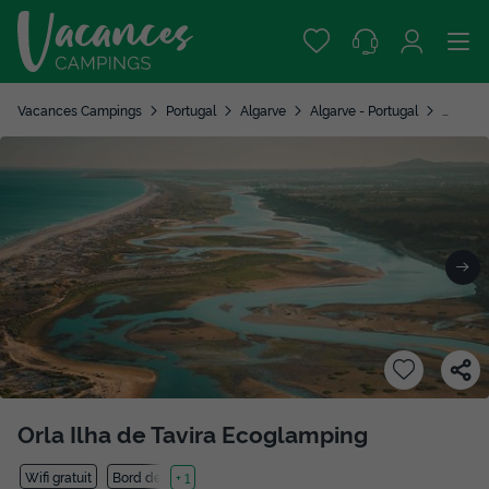
Vacances Campings
Portugal
Algarve
Algarve - Portugal
Tavira
Orla Ilha de Tavira Ecoglamping
Wifi gratuit
Bord de mer
+ 1