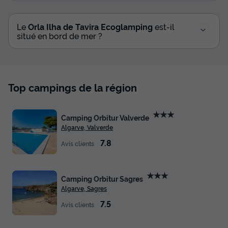
GLAMPING T2
Annulation gratuite
Le
Orla Ilha de Tavira Ecoglamping
est-il
situé en bord de mer ?
Adultes
Chambres
Salle de bain
5
2
1
Climatisation
Réfrigérateur
Micro-ondes
Top campings de la région
HÉBERGEMENT INSOLITE 5 personnes - GLAMPING T2
★★★
du
27/09/2026
au
04/10/2026
Camping Orbitur Valverde
Modifier les dates
Algarve, Valverde
Meilleur prix pour 7 nuits
7.8
Avis clients
684,25 €
★★★
Voir les disponibilités
Camping Orbitur Sagres
Algarve, Sagres
7.5
Avis clients