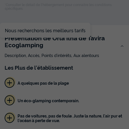
*Consulter le détail de l'hébergement pour connaitre les conditions
spécifiques
TENTE 2 personnes - TENDAS PRÉ MONTADAS 2 PAX
du
27/09/2026
au
04/10/2026
Modifier les dates
Nous recherchons les meilleurs tarifs
Meilleur prix pour 7 nuits
Présentation de Orla Ilha de Tavira
378,35 €
Ecoglamping
Description, Accès, Points d’intérêts, Aux alentours
Voir les disponibilités
Les
Plus
de l'établissement
A quelques pas de la plage
Un éco-glamping contemporain.
Pas de voitures, pas de foule. Juste la nature, l'air pur et
l'océan à perte de vue.
TENTE 3 personnes - TENDAS PRÉ