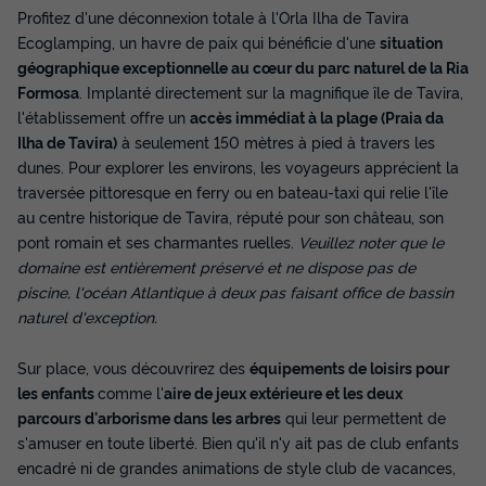
MONTADAS 3 PAX
Profitez d'une déconnexion totale à l'Orla Ilha de Tavira
Ecoglamping, un havre de paix qui bénéficie d'une
situation
Annulation gratuite
géographique exceptionnelle au cœur du parc naturel de la Ria
Surface
Adultes
Formosa
. Implanté directement sur la magnifique île de Tavira,
15m²
3
l'établissement offre un
accès immédiat à la plage (Praia da
Climatisation
Réfrigérateur
Salon de jardin
Ilha de Tavira)
à seulement 150 mètres à pied à travers les
dunes. Pour explorer les environs, les voyageurs apprécient la
traversée pittoresque en ferry ou en bateau-taxi qui relie l'île
au centre historique de Tavira, réputé pour son château, son
TENTE 3 personnes - TENDAS PRÉ MONTADAS 3 PAX
pont romain et ses charmantes ruelles.
Veuillez noter que le
du
04/10/2026
au
11/10/2026
Modifier les dates
domaine est entièrement préservé et ne dispose pas de
Meilleur prix pour 7 nuits
piscine, l'océan Atlantique à deux pas faisant office de bassin
naturel d'exception.
438,15 €
Sur place, vous découvrirez des
équipements de loisirs pour
Voir les disponibilités
les enfants
comme l'
aire de jeux extérieure et les deux
parcours d'arborisme dans les arbres
qui leur permettent de
s'amuser en toute liberté. Bien qu'il n'y ait pas de club enfants
encadré ni de grandes animations de style club de vacances,