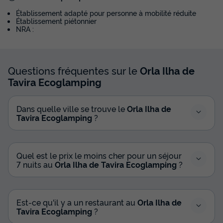
Établissement adapté pour personne à mobilité réduite
Établissement piétonnier
TENTE TOILE ET BOIS 3 personnes - GLAMPING T1
NRA :
du
27/09/2026
au
04/10/2026
Modifier les dates
Meilleur prix pour 7 nuits
Questions fréquentes sur le
Orla Ilha de
631,35 €
Tavira Ecoglamping
Voir les disponibilités
Dans quelle ville se trouve le
Orla Ilha de
Tavira Ecoglamping
?
Quel est le prix le moins cher pour un séjour
7 nuits au
Orla Ilha de Tavira Ecoglamping
?
Est-ce qu'il y a un restaurant au
Orla Ilha de
Tavira Ecoglamping
?
HÉBERGEMENT INSOLITE 5 personnes -