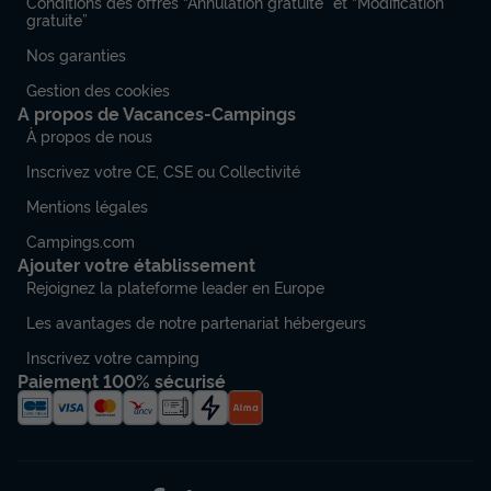
Conditions des offres “Annulation gratuite” et “Modification
gratuite”
Nos garanties
Gestion des cookies
A propos de Vacances-Campings
À propos de nous
TENTE TOILE ET BOIS 4 personnes - Tente
Inscrivez votre CE, CSE ou Collectivité
Sauceda - 25m² -
Mentions légales
Annulation gratuite
Campings.com
Surface
Adultes
Chambres
Salle de bain
Ajouter votre établissement
25m²
4
1
1
Rejoignez la plateforme leader en Europe
Accès wifi
Ventilateur
Animaux autorisés *
Cafetière
Les avantages de notre partenariat hébergeurs
Réfrigérateur
+ 1
Inscrivez votre camping
Paiement 100% sécurisé
TENTE TOILE ET BOIS 4 personnes - Tente Sauceda -
25m² -
du
16/10/2026
au
23/10/2026
Modifier les dates