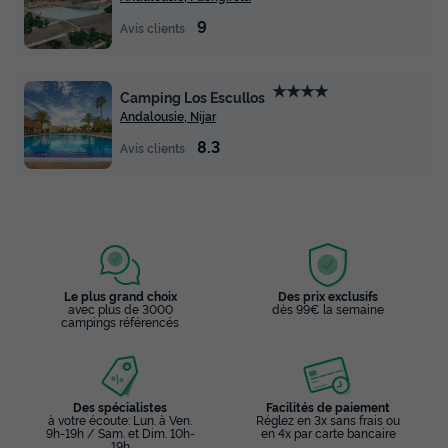
-
9
Avis clients
du
22/10/2026
au
29/10/2026
Modifier les dates
Meilleur prix pour 7 nuits
★★★★
Camping Los Escullos
739,30 €
Andalousie, Nijar
8.3
Avis clients
Voir les disponibilités
Le plus grand choix
Des prix exclusifs
avec plus de 3000
dès 99€ la semaine
campings référencés
TENTE TOILE ET BOIS 4 personnes - Tente
Des spécialistes
Facilités de paiement
Algaida - 15m² -
à votre écoute: Lun. à Ven.
Réglez en 3x sans frais ou
9h-19h / Sam. et Dim. 10h-
en 4x par carte bancaire
19h
Annulation gratuite