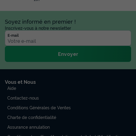
Surface
Adultes
Chambres
Salle de bain
15m²
4
1
1
Soyez informé en premier !
Accès wifi
Ventilateur
Animaux autorisés *
Cafetière
Inscrivez-vous à notre newsletter
E-mail
Réfrigérateur
+ 1
Envoyer
TENTE TOILE ET BOIS 4 personnes - Tente Algaida - 15m²
-
du
15/10/2026
au
22/10/2026
Modifier les dates
Vous et Nous
Meilleur prix pour 7 nuits
Aide
788,22 €
Contactez-nous
Voir les disponibilités
Conditions Générales de Ventes
Charte de confidentialité
Assurance annulation