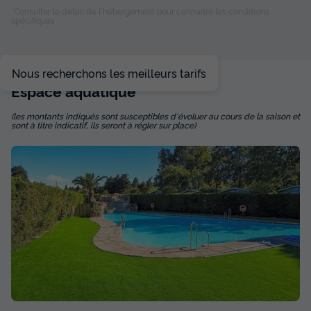
Salon de jardin
*Consulter le détail de l'hébergement pour connaitre les conditions
spécifiques
TENTE TOILE ET BOIS 2 personnes - Tente Breña - 12m² -
Nous recherchons les meilleurs tarifs
du
15/10/2026
au
22/10/2026
Espace
aquatique
Modifier les dates
Meilleur prix pour 7 nuits
(les montants indiqués sont susceptibles d'évoluer au cours de la saison et
543,60 €
sont à titre indicatif, ils seront à régler sur place)
Voir les disponibilités