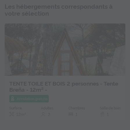
Les hébergements correspondants à
votre sélection
TENTE TOILE ET BOIS 2 personnes - Tente
Breña - 12m² -
Annulation gratuite
Surface
Adultes
Chambres
Salle de bain
12m²
2
1
1
Accès wifi
Animaux autorisés *
Cafetière
Réfrigérateur