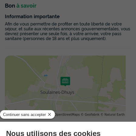
Bon
à savoir
Information importante
Afin de vous permettre de profiter en toute liberté de votre
séjour, et suite aux récentes annonces gouvernementales, vous
devrez présenter une seule fois, à votre arrivée, votre pass
sanitaire (personnes de 18 ans et plus uniquement).
Adresse