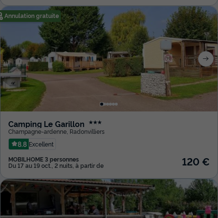
Annulation gratuite
Camping Le Garillon
★★★
Champagne-ardenne
,
Radonvilliers
8.8
Excellent
120 €
MOBILHOME 3 personnes
Du 17 au 19 oct., 2 nuits, à partir de