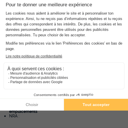
Camping La Croix Badeau 6 rue de la Croix Badeau - 10200
Soulaines Dhuys, France
Comment s'y rendre ?
Gare
Aéroport
Bar sur Aube (19km)
Troyes (63km)
Informations générales
Date et heures d’ouverture
Ouvert du 15 avril au 21 novembre
Langues parlées à l'accueil
Français, Anglais, Allemand, Hollandais
Informations pratiques
Voiture conseillée
Nombre d'emplacement dans le camping :
39
emplacements
NRA :