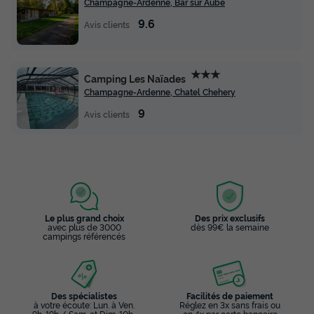
Champagne-Ardenne, Bar sur Aube
9.6
Avis clients
★★★
Camping Les Naïades
Champagne-Ardenne, Chatel Chehery
9
Avis clients
Le plus grand choix
Des prix exclusifs
avec plus de 3000
dès 99€ la semaine
campings référencés
Des spécialistes
Facilités de paiement
à votre écoute: Lun. à Ven.
Réglez en 3x sans frais ou
9h-19h / Sam. et Dim. 10h-
en 4x par carte bancaire