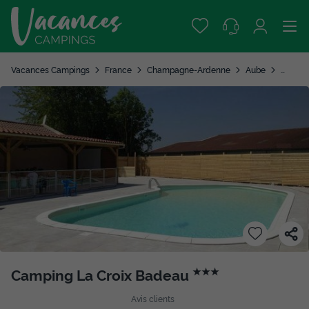
Vacances Campings
France
Champagne-Ardenne
Aube
Soulai
Camping La Croix Badeau
★★★
Avis clients