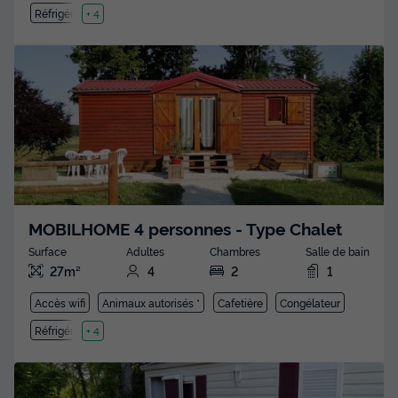
Réfrigérateur
+ 4
MOBILHOME 4 personnes - Type Chalet
Surface
Adultes
Chambres
Salle de bain
27m²
4
2
1
Accès wifi
Animaux autorisés *
Cafetière
Congélateur
Réfrigérateur
+ 4