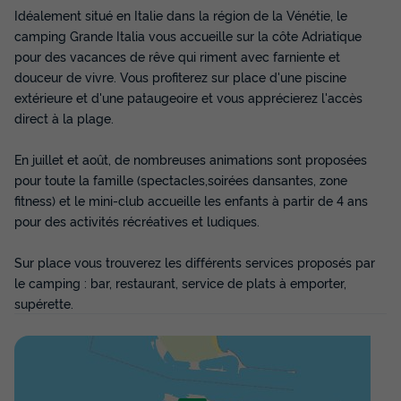
Idéalement situé en Italie dans la région de la Vénétie, le
camping Grande Italia vous accueille sur la côte Adriatique
MOBILHOME 6 personnes - Mobil-home |
pour des vacances de rêve qui riment avec farniente et
Premium | 3 Ch. | 6 Pers. | Terrasse
douceur de vivre. Vous profiterez sur place d'une piscine
surélevée | 1 SDB | Clim.
extérieure et d'une pataugeoire et vous apprécierez l'accès
Annulation gratuite
direct à la plage.
Adultes
Salle de bain
En juillet et août, de nombreuses animations sont proposées
6
1
pour toute la famille (spectacles,soirées dansantes, zone
Terrasse couverte
Climatisation
Animaux autorisés *
fitness) et le mini-club accueille les enfants à partir de 4 ans
pour des activités récréatives et ludiques.
Cafetière
Lave-vaisselle
+ 4
Sur place vous trouverez les différents services proposés par
le camping : bar, restaurant, service de plats à emporter,
MOBILHOME 6 personnes - Mobil-home | Premium | 3 Ch. |
6 Pers. | Terrasse surélevée | 1 SDB | Clim.
supérette.
du
12/09/2026
au
14/09/2026
Modifier les dates
Meilleur prix pour 2 nuits
148 €