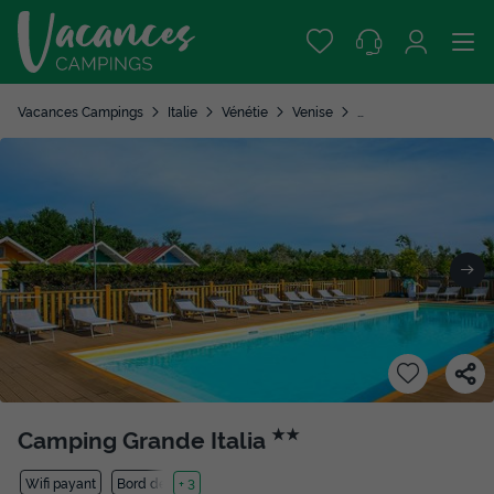
Vacances Campings
Italie
Vénétie
Venise
Sottomarina di Chiog
Camping Grande Italia
★★
Wifi payant
Bord de mer
+ 3