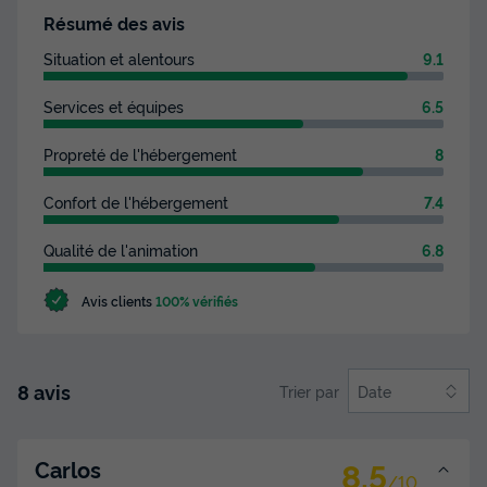
Résumé des avis
Chauffage
+ 3
Situation et alentours
9.1
APPARTEMENT 7 personnes - Appartement 4+3
Services et équipes
6.5
du
09/12/2026
au
16/12/2026
Modifier les dates
Propreté de l'hébergement
8
Meilleur prix pour 7 nuits
Confort de l'hébergement
7.4
525 €
Qualité de l'animation
6.8
Voir les disponibilités
Avis clients
100% vérifiés
8 avis
Trier par
Date
8.5
Carlos
/10