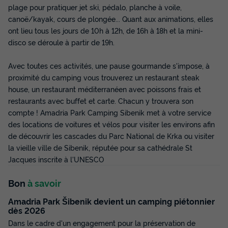
du
26/09/2026
au
03/10/2026
plage pour pratiquer jet ski, pédalo, planche à voile,
Modifier les dates
canoë/kayak, cours de plongée... Quant aux animations, elles
Meilleur prix pour 7 nuits
ont lieu tous les jours de 10h à 12h, de 16h à 18h et la mini-
disco se déroule à partir de 19h.
532 €
-22%
413 €
d'économie
Avec toutes ces activités, une pause gourmande s'impose, à
Prix de comparaison
proximité du camping vous trouverez un restaurant steak
Voir les disponibilités
house, un restaurant méditerranéen avec poissons frais et
restaurants avec buffet et carte. Chacun y trouvera son
compte ! Amadria Park Camping Sibenik met à votre service
des locations de voitures et vélos pour visiter les environs afin
de découvrir les cascades du Parc National de Krka ou visiter
la vieille ville de Sibenik, réputée pour sa cathédrale St
Jacques inscrite à l'UNESCO
Bon
à savoir
Amadria Park Šibenik devient un camping piétonnier
APPARTEMENT 4 personnes -
dès 2026
Appartement 2+2
Dans le cadre d'un engagement pour la préservation de