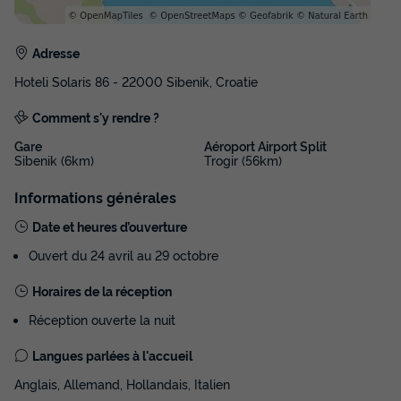
Adresse
Hoteli Solaris 86 - 22000 Sibenik, Croatie
MOBILHOME 4 personnes - Mobile Home
Comment s'y rendre ?
4+2
Gare
Aéroport Airport Split
Sibenik (6km)
Trogir (56km)
Annulation gratuite
Surface
Adultes
Chambres
Salle de bain
Informations générales
32m²
4
2
2
Date et heures d’ouverture
Accès wifi
Climatisation
Animaux autorisés *
Ouvert du 24 avril au 29 octobre
Congélateur
Réfrigérateur
+ 4
Horaires de la réception
Réception ouverte la nuit
MOBILHOME 4 personnes - Mobile Home 4+2
Langues parlées à l'accueil
du
18/11/2026
au
25/11/2026
Modifier les dates
Anglais, Allemand, Hollandais, Italien
Meilleur prix pour 7 nuits