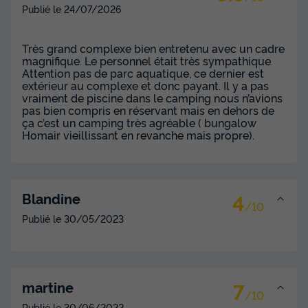
Publié le
24/07/2026
MOBILHOME 6 personnes - Mobile Home
familial de luxe 6+1
Très grand complexe bien entretenu avec un cadre
Annulation gratuite
magnifique. Le personnel était très sympathique.
Attention pas de parc aquatique, ce dernier est
Adultes
Chambres
extérieur au complexe et donc payant. Il y a pas
6
3
vraiment de piscine dans le camping nous n’avions
pas bien compris en réservant mais en dehors de
ça c’est un camping très agréable ( bungalow
Homair vieillissant en revanche mais propre).
MOBILHOME 6 personnes - Mobile Home familial de luxe
6+1
du
11/11/2026
au
18/11/2026
Modifier les dates
4
Blandine
Meilleur prix pour 7 nuits
/10
Publié le
30/05/2023
630 €
Voir les disponibilités
7
martine
/10
Publié le
30/06/2022