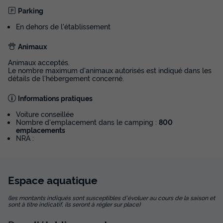
Parking
420 €
En dehors de l'établissement
Voir les disponibilités
Animaux
Animaux acceptés.
Le nombre maximum d'animaux autorisés est indiqué dans les
détails de l'hébergement concerné.
Informations pratiques
Voiture conseillée
Nombre d'emplacement dans le camping :
800
emplacements
NRA :
MOBILHOME 6 personnes - Mobil-home |
Comfort | 3 Ch. | 6 Pers. | Terrasse Lounge |
Clim.
Espace
aquatique
Annulation gratuite
(les montants indiqués sont susceptibles d'évoluer au cours de la saison et
sont à titre indicatif, ils seront à régler sur place)
Surface
Adultes
Chambres
Salle de bain
36m²
6
3
1