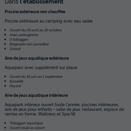
Dans
l'établissement
Terrasse semi-couverte
Climatisation
Animaux autorisés *
Piscine extérieure non chauffée
Cafetière
Congélateur
+ 4
Piscine extérieure au camping avec eau salée
Ouvert du 20 avril au 10 octobre
Avec pataugeoire
MOBILHOME 6 personnes - Mobil-home | Comfort | 3 Ch. |
0 toboggan
6 Pers. | Terrasse Lounge | Clim.
Baignade non surveillée
Gratuit
du
26/09/2026
au
03/10/2026
Modifier les dates
Aire de jeux aquatique extérieure
Meilleur prix pour 7 nuits
Aquaparc avec supplément sur place
581 €
-22%
448 €
Ouvert du 15 juin au 1 septembre
d'économie
Surveillé
Payant
Prix de comparaison
Aire de jeux aquatique intérieure
Voir les disponibilités
Aquapark intérieur ouvert toute l'année, piscines intérieures,
aire de jeux pour enfants + salle de jeux, restaurant, espace de
remise en forme, Wellness et Spa+18
Toboggan aquatique
Ouvert toute la saison