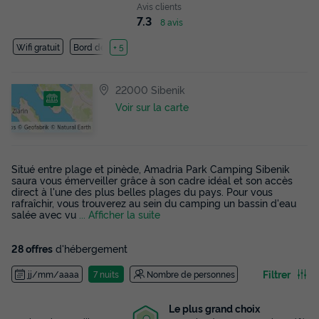
Avis clients
7.3
8 avis
Wifi gratuit
Bord de mer
+ 5
22000 Sibenik
Voir sur la carte
Situé entre plage et pinède, Amadria Park Camping Sibenik
saura vous émerveiller grâce à son cadre idéal et son accès
direct à l'une des plus belles plages du pays. Pour vous
rafraîchir, vous trouverez au sein du camping un bassin d'eau
salée avec vu
... Afficher la suite
28 offres
d'hébergement
Filtrer
jj/mm/aaaa
7 nuits
Nombre de personnes
Le plus grand choix