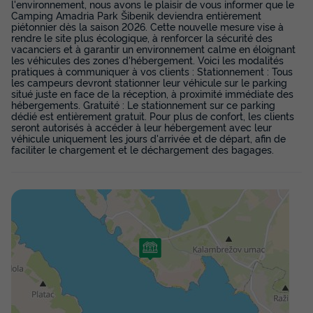
l'environnement, nous avons le plaisir de vous informer que le
Annulation gratuite
Camping Amadria Park Šibenik deviendra entièrement
piétonnier dès la saison 2026. Cette nouvelle mesure vise à
Adultes
Enfants
Chambres
Salle de bain
rendre le site plus écologique, à renforcer la sécurité des
2
2
1
1
vacanciers et à garantir un environnement calme en éloignant
les véhicules des zones d'hébergement. Voici les modalités
Accès wifi
Climatisation
Congélateur
Réfrigérateur
pratiques à communiquer à vos clients : Stationnement : Tous
les campeurs devront stationner leur véhicule sur le parking
Chauffage
+ 3
situé juste en face de la réception, à proximité immédiate des
hébergements. Gratuité : Le stationnement sur ce parking
dédié est entièrement gratuit. Pour plus de confort, les clients
seront autorisés à accéder à leur hébergement avec leur
véhicule uniquement les jours d'arrivée et de départ, afin de
APPARTEMENT 4 personnes - Appartement 2+2
faciliter le chargement et le déchargement des bagages.
du
28/11/2026
au
05/12/2026
Modifier les dates
Meilleur prix pour 7 nuits
420 €
Voir les disponibilités