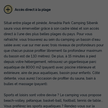
Accès direct à la plage
Situé entre plage et pinède, Amadria Park Camping Sibenik
saura vous émerveiller grâce à son cadre idéal et son accès
direct à l'une des plus belles plages du pays. Pour vous
rafraîchir, vous trouverez au sein du camping un bassin d'eau
MOBILHOME 6 personnes - Comfort | 3 Ch.
salée avec vue sur mer avec trois niveaux de profondeurs pour
| 6 Pers. | Terrasse surélevée | Clim.
que chacun puisse profiter librement (la profondeur maximum
Annulation gratuite
du bassin est de 1,10 mètres). De plus, à 15 minutes à pied
Surface
Adultes
Chambres
Salle de bain
depuis votre hébergement, retrouvez un gigantesque parc
36m²
6
3
1
aquatique de 8000 m2 (payant) avec piscine intérieure et
extérieure, aire de jeux aquatiques, bassin pour enfants. Côté
Terrasse semi-couverte
Animaux autorisés *
Cafetière
détente, vous aurez l'occasion de profiter du sauna, bain à
Congélateur
Réfrigérateur
+ 2
bulles et massage (payant).
Sports et loisirs sont votre devise ? Le camping vous propose
MOBILHOME 6 personnes - Comfort | 3 Ch. | 6 Pers. |
beach-volley, pétanque, basket-ball, football, tennis de table...
Terrasse surélevée | Clim.
Vous préférez les sports aquatiques ? Rendez-vous sur la