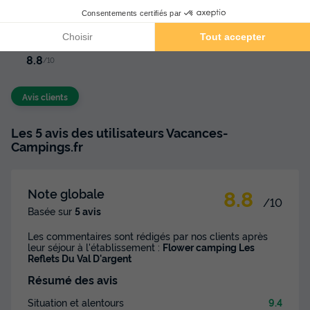
Val D'argent
★★★
Avis clients
8.8
/10
Avis clients
Les 5 avis des utilisateurs Vacances-
Campings.fr
8.8
Note globale
/10
Basée sur
5 avis
Les commentaires sont rédigés par nos clients après
leur séjour à l'établissement :
Flower camping Les
Reflets Du Val D'argent
Résumé des avis
Situation et alentours
9.4