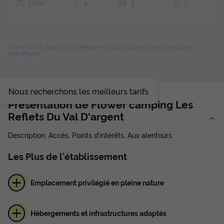
20m²
4
2
1
Terrasse semi-couverte
Animaux autorisés *
Salon de jardin
Place de parking
Télévision
*Consulter le détail de l'hébergement pour connaitre les conditions
spécifiques
MOBILHOME 4 personnes - Mobil-home Standard 20m² (2
chambres) + TV + Terrasse semi-couverte 8m²
Nous recherchons les meilleurs tarifs
du
05/09/2026
au
12/09/2026
Présentation de Flower camping Les
Modifier les dates
Reflets Du Val D'argent
Meilleur prix pour 7 nuits
455 €
Description, Accès, Points d’intérêts, Aux alentours
Voir les disponibilités
Les
Plus
de l'établissement
Emplacement privilégié en pleine nature
Hébergements et infrastructures adaptés