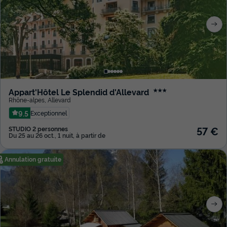
Appart'Hôtel Le Splendid d'Allevard
★★★
Rhône-alpes
,
Allevard
9.5
Exceptionnel
57 €
STUDIO 2 personnes
Du 25 au 26 oct., 1 nuit, à partir de
Annulation gratuite