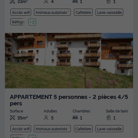
33m²
4
1
1
Accès wifi
Animaux autorisés *
Cafetière
Lave-vaisselle
Réfrigérateur
+ 2
APPARTEMENT 5 personnes - 2 pièces 4/5
pers
Surface
Adultes
Chambres
Salle de bain
35m²
5
1
1
Accès wifi
Animaux autorisés *
Cafetière
Lave-vaisselle