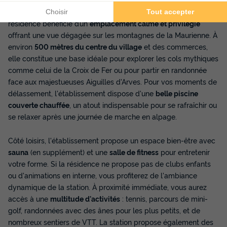
Située à l’entrée de la station de
Saint-Sorlin-d’Arves
, cette
résidence bénéficie d’un
emplacement calme et privilégié
offrant une vue dégagée sur les montagnes de la Maurienne. À
environ
500 mètres du centre du village
et des commerces,
elle constitue une base idéale pour explorer les cols mythiques
comme celui de la Croix de Fer ou pour partir en randonnée
face aux majestueuses Aiguilles d'Arves. Pour vos moments de
délassement, l'établissement dispose d'une
belle piscine
couverte chauffée
, un atout indispensable pour se rafraîchir ou
se relaxer après une journée de marche en alpage.
Côté loisirs, l'établissement propose un espace bien-être avec
sauna
(en supplément) et une
salle de fitness
pour entretenir
votre forme. Si la résidence ne propose pas de clubs enfants
ou d'animations en interne, vous profiterez de l'ambiance
dynamique de la station. À proximité immédiate, vous aurez
accès à une
multitude d'activités
: tennis, parcours de mini-
golf, randonnées avec des ânes pour les plus petits, et de
nombreux sentiers de VTT. La station propose également des