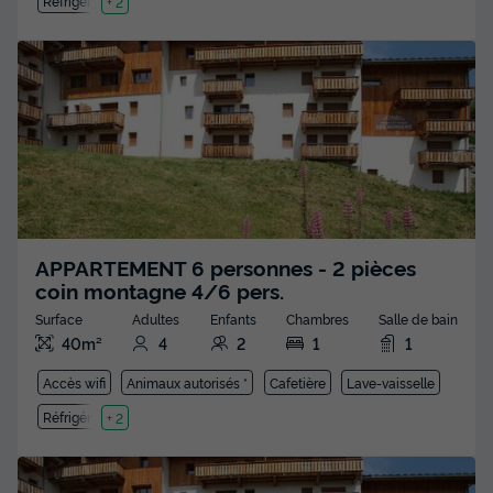
Réfrigérateur
+ 2
APPARTEMENT 6 personnes - 2 pièces
coin montagne 4/6 pers.
Surface
Adultes
Enfants
Chambres
Salle de bain
40m²
4
2
1
1
Accès wifi
Animaux autorisés *
Cafetière
Lave-vaisselle
Réfrigérateur
+ 2