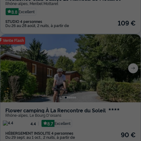
Rhône-alpes
,
Meribel Mottaret
8.8
Excellent
109 €
STUDIO 4 personnes
Du 26 au 28 août, 2 nuits, à partir de
Vente Flash
Flower camping À La Rencontre du Soleil
★★★★
Rhône-alpes
,
Le Bourg D'oisans
8.7
Excellent
4.4
90 €
HÉBERGEMENT INSOLITE 4 personnes
Du 29 sept. au 1 oct., 2 nuits, à partir de