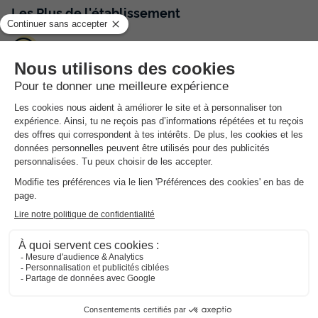
Les
Plus
de l'établissement
Baignade Panoramique
Cadre Paisible
Authenticité Savoyarde
Implantée au cœur de Saint Sorlin d’Arves face aux
célèbres Aiguilles d'Arves, la Résidence Les Bergers
bénéficie d’une situation idéale à proximité des
commerces (restaurants, bars, boutiques…). Le bâtiment
d’architecture typiquement montagnarde de votre
location de vacances, avec ses éléments en bois et ses
parements de pierre, s’intègre parfaitement à
l'environnement savoyard.