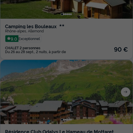
Camping les Bouleaux
★★
Rhône-alpes
,
Allemond
9.0
Exceptionnel
90 €
CHALET 2 personnes
Du 26 au 28 sept., 2 nuits, à partir de
Résidence Club Odalys Le Hameau de Mottaret