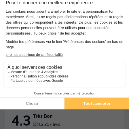
Services sur place et à proximité
Santé et Bien-être, Commerces et Restauration, Locations
et équipements, divers
Avis sur Camping la Vallée de Poupet
★★★
Avis TripAdvisor
Avis clients
4.3
8.4
/10
Avis TripAdvisor
Avis clients
Avis Clients TripAdvisor
4.3
Très Bon
207 avis