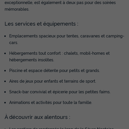
exceptionnelle, est également à deux pas pour des soirées
mémorables.
Les services et équipements :
Emplacements spacieux pour tentes, caravanes et camping-
cars.
LODGE 5 personnes - LODGE FAMILLE
Hébergements tout confort : chalets, mobil-homes et
hébergements insolites.
Surface
Adultes
Chambres
Salle de bain
25m²
5
2
1
Piscine et espace détente pour petits et grands.
Terrasse couverte
Animaux autorisés *
Cafetière
Aires de jeux pour enfants et terrains de sport.
Réfrigérateur
Micro-ondes
Snack-bar convivial et épicerie pour les petites faims.
Animations et activités pour toute la famille.
LODGE 5 personnes - LODGE FAMILLE
du
01/09/2026
au
08/09/2026
À découvrir aux alentours :
Modifier les dates
Meilleur prix pour 7 nuits
Les sentiers de randonnée le long de la Sèvre Nantaise.