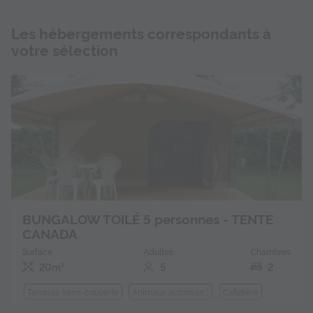
Les hébergements correspondants à
votre sélection
BUNGALOW TOILÉ 5 personnes - TENTE
CANADA
Surface
Adultes
Chambres
20m²
5
2
Terrasse semi-couverte
Animaux autorisés *
Cafetière