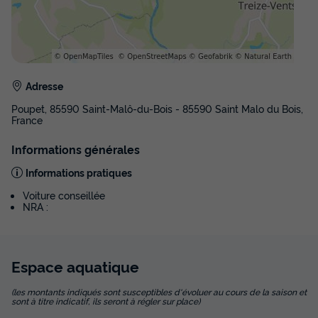
Réfrigérateur
Salon de jardin
+ 2
MOBILHOME 4 personnes - CONFORT
du
04/10/2026
au
11/10/2026
Adresse
Modifier les dates
Meilleur prix pour 7 nuits
Poupet, 85590 Saint-Malô-du-Bois - 85590 Saint Malo du Bois,
France
400 €
Informations générales
Voir les disponibilités
Informations pratiques
Voiture conseillée
NRA :
Espace
aquatique
(les montants indiqués sont susceptibles d'évoluer au cours de la saison et
sont à titre indicatif, ils seront à régler sur place)