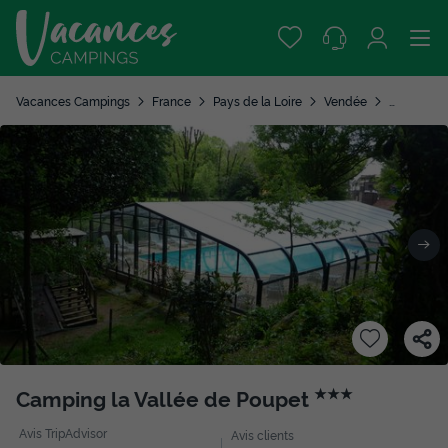
Vacances Campings
France
Pays de la Loire
Vendée
Saint Malo
Camping la Vallée de Poupet
★★★
Avis TripAdvisor
Avis clients