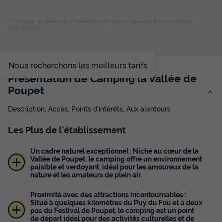
Congélateur
Réfrigérateur
+ 2
*Consulter le détail de l'hébergement pour connaitre les conditions
spécifiques
BUNGALOW TOILÉ 5 personnes - TENTE CANADA
du
02/09/2026
au
09/09/2026
Modifier les dates
Nous recherchons les meilleurs tarifs
Meilleur prix pour 7 nuits
Présentation de Camping la Vallée de
285 €
Poupet
Voir les disponibilités
Description, Accès, Points d’intérêts, Aux alentours
Les
Plus
de l'établissement
Un cadre naturel exceptionnel : Niché au cœur de la
Vallée de Poupet, le camping offre un environnement
paisible et verdoyant, idéal pour les amoureux de la
nature et les amateurs de plein air.
Proximité avec des attractions incontournables :
Situé à quelques kilomètres du Puy du Fou et à deux
pas du Festival de Poupet, le camping est un point
de départ idéal pour des activités culturelles et de