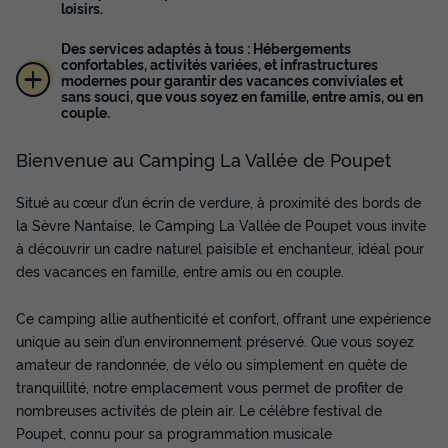
BUNGALOW TOILÉ 5 personnes - Tente
loisirs.
Canada Premium (eau, wc lavabo, pas de
douche)
Des services adaptés à tous : Hébergements
confortables, activités variées, et infrastructures
Surface
Adultes
Chambres
modernes pour garantir des vacances conviviales et
sans souci, que vous soyez en famille, entre amis, ou en
20m²
5
2
couple.
Terrasse semi-couverte
Animaux autorisés *
Cafetière
Bienvenue au Camping La Vallée de Poupet
Congélateur
Réfrigérateur
+ 2
Situé au cœur d’un écrin de verdure, à proximité des bords de
la Sèvre Nantaise, le Camping La Vallée de Poupet vous invite
BUNGALOW TOILÉ 5 personnes - Tente Canada Premium
à découvrir un cadre naturel paisible et enchanteur, idéal pour
(eau, wc lavabo, pas de douche)
des vacances en famille, entre amis ou en couple.
du
06/09/2026
au
13/09/2026
Modifier les dates
Ce camping allie authenticité et confort, offrant une expérience
Meilleur prix pour 7 nuits
unique au sein d’un environnement préservé. Que vous soyez
338 €
amateur de randonnée, de vélo ou simplement en quête de
tranquillité, notre emplacement vous permet de profiter de
Voir les disponibilités
nombreuses activités de plein air. Le célèbre festival de
Poupet, connu pour sa programmation musicale