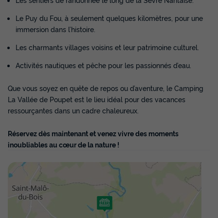
375 €
Le Puy du Fou, à seulement quelques kilomètres, pour une
immersion dans l’histoire.
Voir les disponibilités
Les charmants villages voisins et leur patrimoine culturel.
Activités nautiques et pêche pour les passionnés d’eau.
Que vous soyez en quête de repos ou d’aventure, le Camping
La Vallée de Poupet est le lieu idéal pour des vacances
ressourçantes dans un cadre chaleureux.
Réservez dès maintenant et venez vivre des moments
inoubliables au cœur de la nature !
MOBILHOME 4 personnes - CONFORT
Annulation gratuite
Neuf
Surface
Adultes
Chambres
Salle de bain
23m²
4
2
1
Terrasse semi-couverte
Cafetière
Congélateur