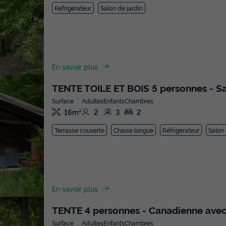
Réfrigérateur
Salon de jardin
En savoir plus
TENTE TOILE ET BOIS 5 personnes - Sa
Surface
Adultes
Enfants
Chambres
16m²
2
3
2
Terrasse couverte
Chaise longue
Réfrigérateur
Salon 
En savoir plus
TENTE 4 personnes - Canadienne avec
Surface
Adultes
Enfants
Chambres