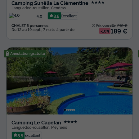
Camping Sunêlia La Clémentine
★★★★
Languedoc-roussillon
,
Cendras
8.6
Excellent
4.0
CHALET 5 personnes
210 €
Prix conseillé :
189 €
Du 12 au 19 sept., 7 nuits, à partir de
-10%
Annulation gratuite
Camping Le Capelan
★★★★
Languedoc-roussillon
,
Meyrueis
8.5
Excellent