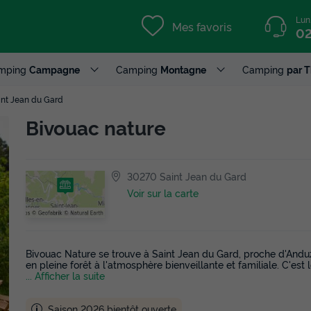
Lun
Mes favoris
02
mping
Campagne
Camping
Montagne
Camping
par 
int Jean du Gard
Bivouac nature
30270 Saint Jean du Gard
Voir sur la carte
Bivouac Nature se trouve à Saint Jean du Gard, proche d'Anduz
en pleine forêt à l'atmosphère bienveillante et familiale. C'est
... Afficher la suite
Saison 2026 bientôt ouverte