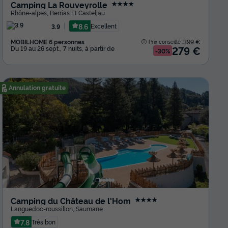
Camping La Rouveyrolle
★★★★
Rhône-alpes
,
Berrias Et Casteljau
8.6
Excellent
3.9
MOBILHOME 6 personnes
399 €
Prix conseillé :
279 €
Du 19 au 26 sept., 7 nuits, à partir de
-30%
Annulation gratuite
Camping du Château de l'Hom
★★★★
Languedoc-roussillon
,
Saumane
7.8
Très bon