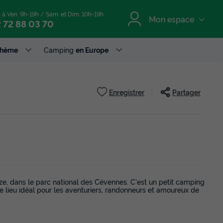
. à Ven. 9h-19h / Sam. et Dim. 10h-19h
Mon espace
 72 88 03 70
Thème
Camping
en Europe
Enregistrer
Partager
e, dans le parc national des Cévennes. C'est un petit camping
 le lieu idéal pour les aventuriers, randonneurs et amoureux de