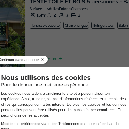
TENTE TOILE ET BOIS 5 personnes - Bar
Surface
Adultes
Enfants
Chambres
16m²
2
3
2
Terrasse couverte
Chaise longue
Réfrigérateur
Salon 
En savoir plus
TENTE TOILE ET BOIS 4 personnes - Bar
Surface
Adultes
Enfants
Chambres
16m²
2
2
2
Terrasse couverte
Chaise longue
Réfrigérateur
En savoir plus