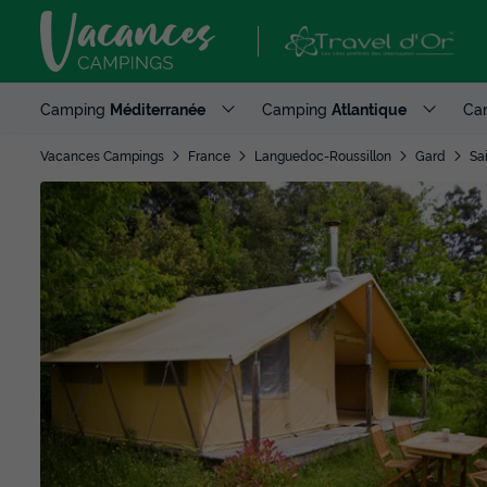
Camping
Méditerranée
Camping
Atlantique
Ca
Vacances Campings
France
Languedoc-Roussillon
Gard
Sa