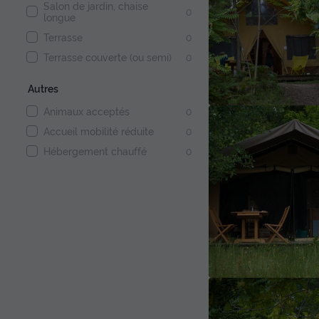
Salon de jardin, chaise
0
longue
Terrasse
0
Terrasse couverte (ou semi)
0
Autres
Animaux acceptés
0
Accueil mobilité réduite
0
Hébergement chauffé
0