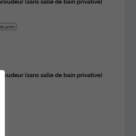
oudeur (sans salle de bain privative)
de jardin
oudeur (sans salle de bain privative)