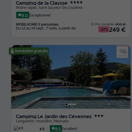
Camping de la Claysse
★★★★
Rhône-alpes
,
Saint Sauveur De Cruzieres
9.0
Exceptionnel
MOBILHOME 5 personnes
400 €
Prix conseillé :
249 €
Du 12 au 19 sept., 7 nuits, à partir de
-37%
Annulation gratuite
Camping Le Jardin des Cévennes
★★★
Languedoc-roussillon
,
Meyrueis
8.5
Excellent
4.5