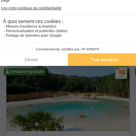
ébergement pour connaitre les conditions spécifiques
uedoc-Roussillon
avec des offres
isponibles aux alentours du Bivouac nature
Annulation gratuite