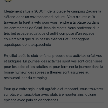
Idéalement situé à 3000m de la plage, le camping Zagarella
MOBILHOME 5 personnes - Grand Cottage
Confort - Terrasse semi-couverte
s'étend dans un environnement naturel. Vous n'aurez qu'à
traverser la forêt à vélo pour vous rendre à la plage ou dans
Récent
les commerces de Saint Jean de Monts. Vous profiterez d'un
Surface
Adultes
Enfants
Chambres
Salle de bain
très bel espace aquatique chauffé composé d'un espace
28m²
4
1
2
1
couvert ainsi que d'un bassin extérieur et 3 toboggans
aquatiques dont le spacehole.
Terrasse semi-couverte
Cafetière
Réfrigérateur
Salon de jardin
Micro-ondes
+ 1
En juillet-août, le club-enfants propose des activités créatives
et ludiques. En journée, des activités sportives sont organisées
pour les ados et les adultes et pour terminer la journée dans la
MOBILHOME 5 personnes - Grand Cottage Confort -
bonne humeur, des soirées à thèmes sont assurées au
Terrasse semi-couverte
restaurant-bar du camping.
du
05/09/2026
au
12/09/2026
Modifier les dates
Pour que votre séjour soit agréable et reposant, vous trouverez
Meilleur prix pour 7 nuits
sur place un snack-bar avec plats à emporter ainsi qu'une
190 €
épicerie avec pain et viennoiseries.