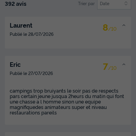
392 avis
Trier par
Date
MOBILHOME 6 personnes - Comfort | 3 Ch.
| 6 Pers. | Terrasse simple
8
Laurent
/10
Surface
Adultes
Chambres
Salle de bain
Publié le
28/07/2026
27m²
6
3
1
Animaux autorisés *
Cafetière
Congélateur
Réfrigérateur
Salon de jardin
+ 1
7
Eric
/10
Publié le
27/07/2026
MOBILHOME 6 personnes - Comfort | 3 Ch. | 6 Pers. |
Terrasse simple
campings trop bruiyants le soir pas de respects
du
30/08/2026
au
06/09/2026
pars certain jeune jusqua 2heurs du matin qui font
Modifier les dates
une chasse a l homme sinon une equipe
Meilleur prix pour 7 nuits
magnifiquedes animateurs super et niveau
restaurations pareils
461 €
-24%
350 €
d'économie
Prix de comparaison