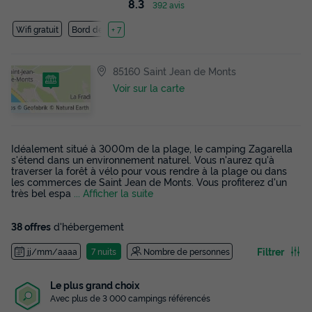
8.3
392 avis
Wifi gratuit
Bord de mer
+ 7
85160 Saint Jean de Monts
Voir sur la carte
Idéalement situé à 3000m de la plage, le camping Zagarella
s'étend dans un environnement naturel. Vous n'aurez qu'à
traverser la forêt à vélo pour vous rendre à la plage ou dans
les commerces de Saint Jean de Monts. Vous profiterez d'un
très bel espa
... Afficher la suite
38 offres
d'hébergement
Filtrer
jj/mm/aaaa
7 nuits
Nombre de personnes
Paiement en plusieurs fois
Le plus grand choix
Payez en 4 fois avec Alma
Avec plus de 3 000 campings référencés