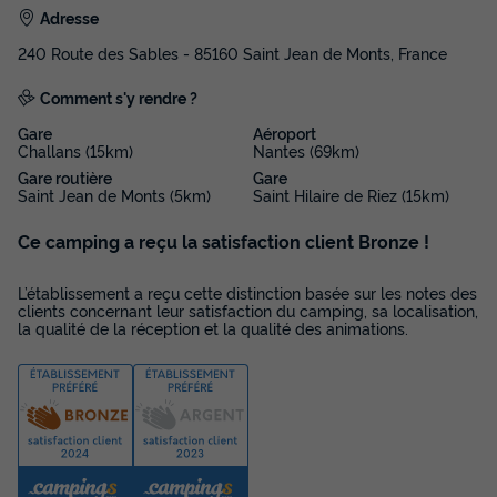
Adresse
MOBILHOME 4 personnes - Grand Cottage Confort -
240 Route des Sables - 85160 Saint Jean de Monts, France
Terrasse intégrée couverte
du
29/08/2026
au
05/09/2026
Comment s'y rendre ?
Modifier les dates
Gare
Aéroport
Meilleur prix pour 7 nuits
Challans (15km)
Nantes (69km)
190 €
Gare routière
Gare
Saint Jean de Monts (5km)
Saint Hilaire de Riez (15km)
Voir les disponibilités
Ce camping a reçu la satisfaction client Bronze !
L’établissement a reçu cette distinction basée sur les notes des
clients concernant leur satisfaction du camping, sa localisation,
la qualité de la réception et la qualité des animations.
MOBILHOME 6 personnes - Cottage