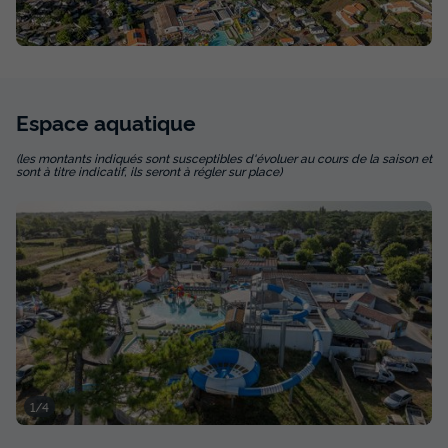
344 €
-24%
261 €
d'économie
Prix de comparaison
Voir les disponibilités
Espace
aquatique
(les montants indiqués sont susceptibles d'évoluer au cours de la saison et
sont à titre indicatif, ils seront à régler sur place)
MOBILHOME 6 personnes - Mobil-home |
Classic | 2 Ch. | 4/6 Pers. | Terrasse
surélevée
1/4
Surface
Adultes
Enfants
Chambres
Salle de bain
29m²
4
2
2
1