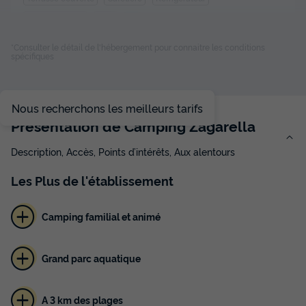
Salon de jardin
Chauffage
+ 2
*Consulter le détail de l'hébergement pour connaitre les conditions
spécifiques
MOBILHOME 5 personnes - Cottage standard eco 4/5
pers. 2 chambres
du
05/09/2026
au
12/09/2026
Nous recherchons les meilleurs tarifs
Modifier les dates
Présentation de Camping Zagarella
Meilleur prix pour 7 nuits
171 €
Description, Accès, Points d’intérêts, Aux alentours
Voir les disponibilités
Les
Plus
de l'établissement
Camping familial et animé
Grand parc aquatique
A 3 km des plages