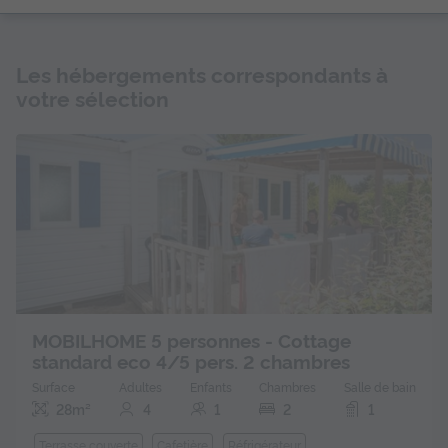
Les hébergements correspondants à
votre sélection
MOBILHOME 5 personnes - Cottage
standard eco 4/5 pers. 2 chambres
Surface
Adultes
Enfants
Chambres
Salle de bain
28m²
4
1
2
1
Terrasse couverte
Cafetière
Réfrigérateur