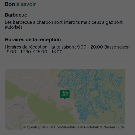
Voir les disponibilités
Bon
à savoir
Barbecue
Les barbecue à charbon sont interdits mais ceux à gaz sont
autorisés.
Horaires de la réception
Horaires de réception Haute saison : 9:00 - 20:00 Basse saison
: 9:00 - 12:30 / 15:00 - 18:00
MOBILHOME 4 personnes - Grand Cottage
Confort - Terrasse intégrée couverte
Récent
Surface
Adultes
Chambres
Salle de bain
29m²
4
2
1
Terrasse couverte
Cafetière
Réfrigérateur
Salon de jardin
Chauffage
+ 2