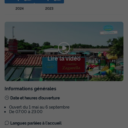
Confort- Terrasse semi-couverte
2024
2023
Surface
Adultes
Chambres
Salle de bain
32m²
6
3
1
Terrasse semi-couverte
Cafetière
Réfrigérateur
Salon de jardin
Chauffage
+ 2
Lire la vidéo
MOBILHOME 6 personnes - Cottage Confort- Terrasse
semi-couverte
du
05/09/2026
au
12/09/2026
Modifier les dates
Meilleur prix pour 7 nuits
Informations générales
230 €
Date et heures d’ouverture
Voir les disponibilités
Ouvert du 1 mai au 6 septembre
De 07:00 à 23:00
Langues parlées à l'accueil