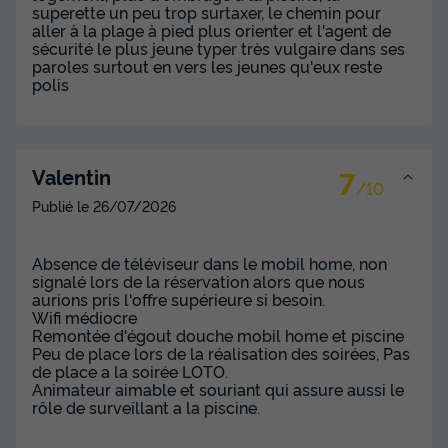
superette un peu trop surtaxer, le chemin pour
MOBILHOME 6 personnes - Mobil-home | Comfort | 3 Ch. |
aller à la plage à pied plus orienter et l'agent de
6 Pers. | Terrasse surélevée
sécurité le plus jeune typer très vulgaire dans ses
paroles surtout en vers les jeunes qu'eux reste
du
30/08/2026
au
06/09/2026
polis
Modifier les dates
Meilleur prix pour 7 nuits
509 €
-24%
384 €
d'économie
7
Valentin
/10
Prix de comparaison
Publié le
26/07/2026
Voir les disponibilités
Absence de téléviseur dans le mobil home, non
signalé lors de la réservation alors que nous
aurions pris l'offre supérieure si besoin.
Wifi médiocre
Remontée d'égout douche mobil home et piscine
Peu de place lors de la réalisation des soirées, Pas
de place a la soirée LOTO.
Animateur aimable et souriant qui assure aussi le
rôle de surveillant a la piscine.