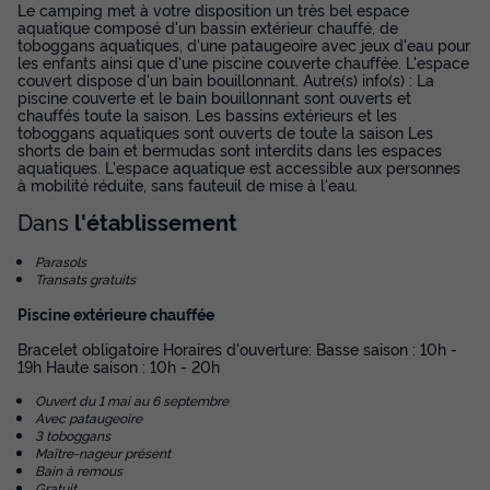
Le camping met à votre disposition un très bel espace
Terrasse semi-couverte
Animaux autorisés *
Cafetière
aquatique composé d'un bassin extérieur chauffé, de
toboggans aquatiques, d'une pataugeoire avec jeux d'eau pour
Congélateur
Réfrigérateur
+ 2
les enfants ainsi que d'une piscine couverte chauffée. L'espace
couvert dispose d'un bain bouillonnant. Autre(s) info(s) : La
piscine couverte et le bain bouillonnant sont ouverts et
chauffés toute la saison. Les bassins extérieurs et les
toboggans aquatiques sont ouverts de toute la saison Les
MOBILHOME 6 personnes - Mobil-home | Classic | 2 Ch. |
shorts de bain et bermudas sont interdits dans les espaces
4/6 Pers. | Terrasse surélevée
aquatiques. L'espace aquatique est accessible aux personnes
du
30/08/2026
au
06/09/2026
à mobilité réduite, sans fauteuil de mise à l'eau.
Modifier les dates
Dans
l'établissement
Meilleur prix pour 7 nuits
Parasols
350 €
-23%
268 €
Transats gratuits
d'économie
Piscine extérieure chauffée
Prix de comparaison
Bracelet obligatoire Horaires d'ouverture: Basse saison : 10h -
Voir les disponibilités
19h Haute saison : 10h - 20h
Ouvert du 1 mai au 6 septembre
Avec pataugeoire
3 toboggans
Maître-nageur présent
Bain à remous
Gratuit