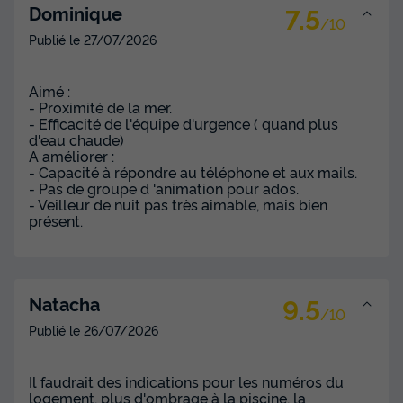
Voir les disponibilités
7.5
Dominique
/10
Publié le
27/07/2026
Aimé :
- Proximité de la mer.
- Efficacité de l'équipe d'urgence ( quand plus
d'eau chaude)
A améliorer :
- Capacité à répondre au téléphone et aux mails.
- Pas de groupe d 'animation pour ados.
- Veilleur de nuit pas très aimable, mais bien
MOBILHOME 6 personnes - Mobil-home |
présent.
Comfort | 3 Ch. | 6 Pers. | Terrasse
surélevée
Surface
Adultes
Chambres
Salle de bain
9.5
Natacha
32m²
6
3
1
/10
Publié le
26/07/2026
Terrasse semi-couverte
Animaux autorisés *
Cafetière
Congélateur
Réfrigérateur
+ 2
Il faudrait des indications pour les numéros du
logement, plus d'ombrage à la piscine, la