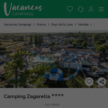
Vacances Campings
France
Pays de la Loire
Vendée
Saint Jea
Camping Zagarella
★★★★
Avis clients