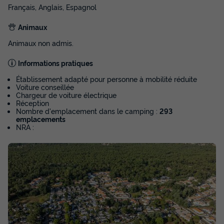
Français, Anglais, Espagnol
Animaux
Animaux non admis.
Informations pratiques
MOBILHOME 4 personnes - Mobil-home |
Établissement adapté pour personne à mobilité réduite
Classic | 2 Ch. | 4 Pers. | Terrasse surélevée
Voiture conseillée
Chargeur de voiture électrique
Surface
Adultes
Chambres
Salle de bain
Réception
29m²
4
2
1
Nombre d'emplacement dans le camping :
293
emplacements
NRA :
Terrasse semi-couverte
Animaux autorisés *
Cafetière
Congélateur
Réfrigérateur
+ 2
MOBILHOME 4 personnes - Mobil-home | Classic | 2 Ch. | 4
Pers. | Terrasse surélevée
Voir la carte
du
30/08/2026
au
06/09/2026
Modifier les dates
Meilleur prix pour 7 nuits