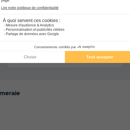
Camping Le Fief Melin
★★★★
Poitou-charentes
,
Le Château D'oléron
8.3
Excellent
4.3
MOBILHOME 5 personnes
76 €
Prix conseillé :
64,60 €
Du 28 au 30 sept., 2 nuits, à partir de
-15%
lmeraie