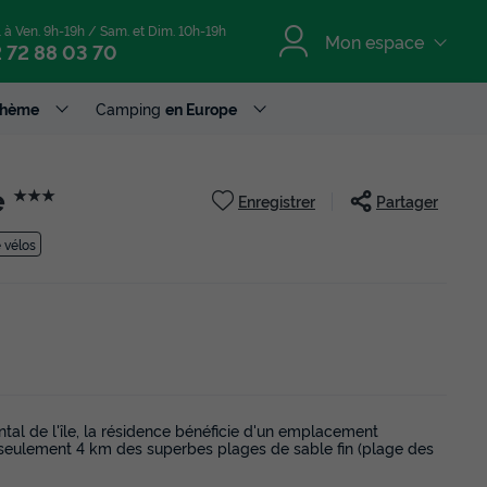
. à Ven. 9h-19h / Sam. et Dim. 10h-19h
Mon espace
 72 88 03 70
Thème
Camping
en Europe
e
★★★
Enregistrer
Partager
 vélos
tal de l'île, la résidence bénéficie d'un emplacement
 À seulement 4 km des superbes plages de sable fin (plage des