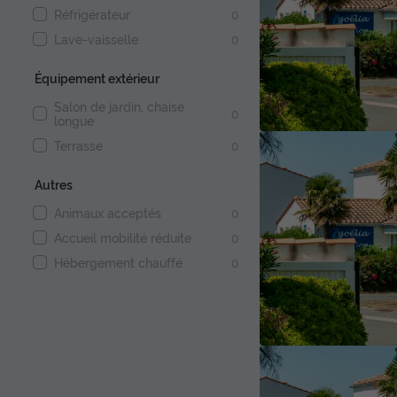
Réfrigérateur
0
Lave-vaisselle
0
Équipement extérieur
Salon de jardin, chaise
0
longue
Terrasse
0
Autres
Animaux acceptés
0
Accueil mobilité réduite
0
Hébergement chauffé
0