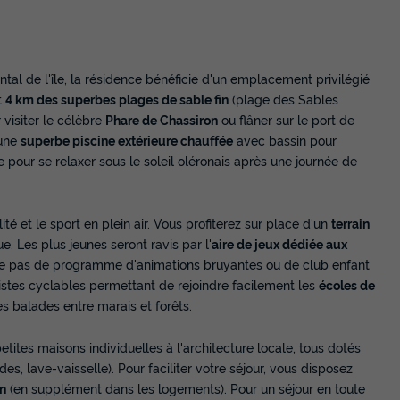
iental de l'île, la résidence bénéficie d'un emplacement privilégié
t
4 km des superbes plages de sable fin
(plage des Sables
 visiter le célèbre
Phare de Chassiron
ou flâner sur le port de
'une
superbe piscine extérieure chauffée
avec bassin pour
e pour se relaxer sous le soleil oléronais après une journée de
ité et le sport en plein air. Vous profiterez sur place d'un
terrain
e. Les plus jeunes seront ravis par l'
aire de jeux dédiée aux
pose pas de programme d'animations bruyantes ou de club enfant
stes cyclables permettant de rejoindre facilement les
écoles de
es balades entre marais et forêts.
ites maisons individuelles à l'architecture locale, tous dotés
s, lave-vaisselle). Pour faciliter votre séjour, vous disposez
on
(en supplément dans les logements). Pour un séjour en toute