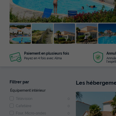
+ 17
Paiement en plusieurs fois
Annul
photos
Payez en 4 fois avec Alma
Annule
l'esprit
Les hébergemen
Filtrer par
Équipement intérieur
Télévision
0
Cafetière
0
Four, Micro-ondes
0