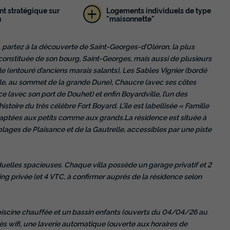
t stratégique sur
Logements individuels de type
n
"maisonnette"
 partez à la découverte de Saint-Georges-d’Oléron, la plus
 constituée de son bourg, Saint-Georges, mais aussi de plusieurs
e (entouré d’anciens marais salants), Les Sables Vignier (bordé
’île, au sommet de la grande Dune), Chaucre (avec ses côtes
ce (avec son port de Douhet) et enfin Boyardville, l’un des
stoire du très célèbre Fort Boyard. L’île est labellisée « Famille
daptées aux petits comme aux grands.La résidence est située à
ges de Plaisance et de la Gautrelle, accessibles par une piste
duelles spacieuses. Chaque villa possède un garage privatif et 2
ng privée (et 4 VTC, à confirmer auprès de la résidence selon
piscine chauffée et un bassin enfants (ouverts du 04/04/26 au
s wifi, une laverie automatique (ouverte aux horaires de