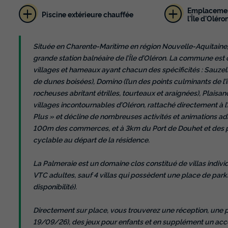
Emplacemen
Piscine extérieure chauffée
l'Île d'Oléro
Située en Charente-Maritime en région Nouvelle-Aquitaine,
grande station balnéaire de l’Île d’Oléron. La commune est
villages et hameaux ayant chacun des spécificités : Sauzell
de dunes boisées), Domino (l’un des points culminants de l
rocheuses abritant étrilles, tourteaux et araignées), Plaisan
villages incontournables d’Oléron, rattaché directement à l’hi
Plus » et décline de nombreuses activités et animations a
100m des commerces, et à 3km du Port de Douhet et des pla
cyclable au départ de la résidence.
La Palmeraie est un domaine clos constitué de villas indivi
VTC adultes, sauf 4 villas qui possèdent une place de parki
disponibilité).
Directement sur place, vous trouverez une réception, une 
19/09/26), des jeux pour enfants et en supplément un accè