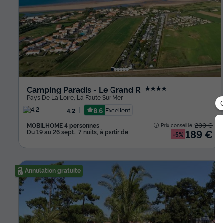
Camping Paradis - Le Grand R
★★★★
Pays De La Loire
,
La Faute Sur Mer
8.6
Excellent
4.2
MOBILHOME 4 personnes
200 €
Prix conseillé :
189 €
Du 19 au 26 sept., 7 nuits, à partir de
-5%
Annulation gratuite