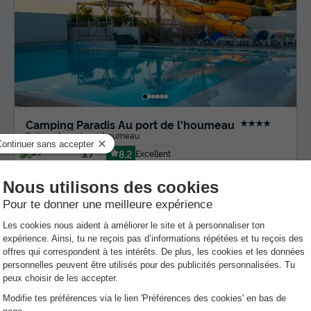
Camping Paradis Au port de l'houmeau
★★★★
Poitou-charentes
,
L'houmeau
8.2
Excellent
3.7
MOBILHOME 2 personnes
292 €
Prix conseillé :
194 €
Du 26 sept. au 3 oct., 7 nuits, à partir de
-33%
Annulation gratuite