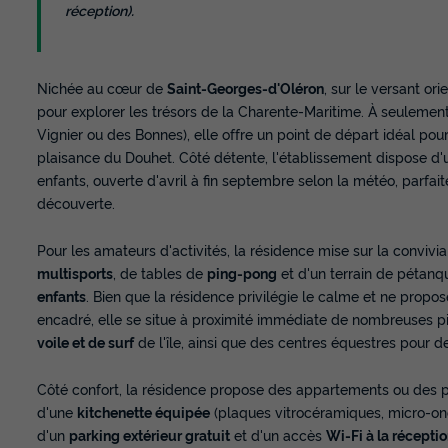
réception).
Nichée au cœur de
Saint-Georges-d'Oléron
, sur le versant or
pour explorer les trésors de la Charente-Maritime. À seulemen
Vignier ou des Bonnes), elle offre un point de départ idéal pour
plaisance du Douhet. Côté détente, l'établissement dispose d
enfants, ouverte d'avril à fin septembre selon la météo, parfait
découverte.
Pour les amateurs d'activités, la résidence mise sur la convivial
multisports
, de tables de
ping-pong
et d'un terrain de pétanqu
enfants
. Bien que la résidence privilégie le calme et ne pro
encadré, elle se situe à proximité immédiate de nombreuses pi
voile et de surf
de l'île, ainsi que des centres équestres pour d
Côté confort, la résidence propose des appartements ou des pet
d'une
kitchenette équipée
(plaques vitrocéramiques, micro-onde
d'un
parking extérieur gratuit
et d'un accès
Wi-Fi à la récepti