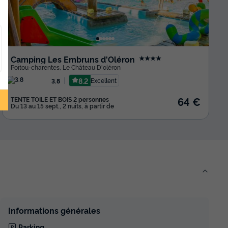
Camping Les Embruns d'Oléron
★★★★
Poitou-charentes
,
Le Château D'oléron
8.2
Excellent
3.8
64 €
TENTE TOILE ET BOIS 2 personnes
Du 13 au 15 sept., 2 nuits, à partir de
Informations générales
Parking