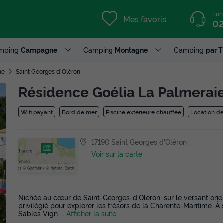
Lun
Mes favoris
02
mping
Campagne
Camping
Montagne
Camping
par 
me
Saint Georges d'Oléron
Résidence Goélia La Palmerai
Wifi payant
Bord de mer
Piscine extérieure chauffée
Location de
17190 Saint Georges d'Oléron
Voir sur la carte
Nichée au cœur de Saint-Georges-d'Oléron, sur le versant orien
privilégié pour explorer les trésors de la Charente-Maritime.
Sables Vign
... Afficher la suite