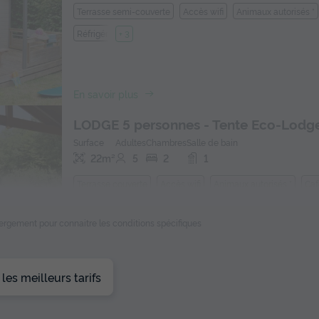
Terrasse semi-couverte
Accès wifi
Animaux autorisés *
Réfrigérateur
+ 3
En savoir plus
LODGE 5 personnes - Tente Eco-Lodg
Surface
Adultes
Chambres
Salle de bain
22m²
5
2
1
Terrasse couverte
Accès wifi
Animaux autorisés *
Caf
Réfrigérateur
+ 2
ébergement pour connaitre les conditions spécifiques
En savoir plus
es meilleurs tarifs
CHALET 5 personnes - Chalet Confort
Surface
Adultes
Chambres
Salle de bain