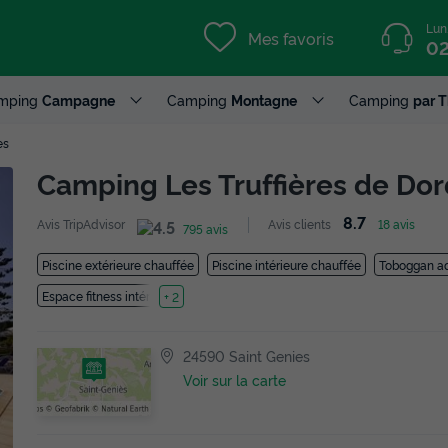
Lun
Mes favoris
02
mping
Campagne
Camping
Montagne
Camping
par 
es
Camping Les Truffières de D
8.7
Avis TripAdvisor
Avis clients
18 avis
795 avis
Piscine extérieure chauffée
Piscine intérieure chauffée
Toboggan a
Espace fitness intérieure
+ 2
24590 Saint Genies
Voir sur la carte