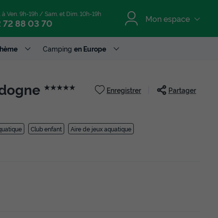
. à Ven. 9h-19h / Sam. et Dim. 10h-19h
Mon espace
 72 88 03 70
Thème
Camping
en Europe
ordogne
★★★★★
Enregistrer
Partager
quatique
Club enfant
Aire de jeux aquatique