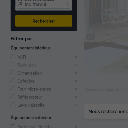
Indifférent
Rechercher
1/6
Filtrer par
Équipement intérieur
WIFI
9
Télévision
0
Climatisation
4
Cafetière
9
Four, Micro-ondes
9
*Consulter le détail de l'h
Réfrigérateur
9
Lave-vaisselle
1
1/9
Nous recherchons l
Équipement extérieur
Barbecue, Plancha
0