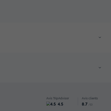
Avis TripAdvisor
Avis clients
4.5
8.7
/10