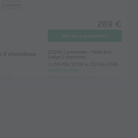
Cafetière
289 €
Voir les disponibilités
LODGE 5 personnes - Tente Eco-
e 2 chambres
Lodge 2 chambres
du
06/09/2026
au
13/09/2026
Modifier les dates
Meilleur prix pour 7 nuits
etière
229,90 €
Voir les disponibilités
CHALET 5 personnes - Chalet
 2 chambres
Confort 2 chambres