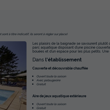
En savoir plus
CHALET 11 personnes - Chalet Twin 5
Surface
Adultes
Chambres
Salle de bain
60m²
11
5
2
nt à titre indicatif, ils seront à régler sur place)
Terrasse couverte
Accès wifi
Animaux autorisés *
Caf
Les plaisirs de la baignade se savourent plutôt d
parc aquatique disposant d’une piscine couverte, 
Réfrigérateur
+ 3
bouées et d’un espace pour les plus petits. Une
Dans
l'établissement
En savoir plus
Couverte et découvrable chauffée
Ouvert toute la saison
Avec pataugeoire
Gratuit
Aire de jeux aquatique extérieure
Ouvert toute la saison
Gratuit