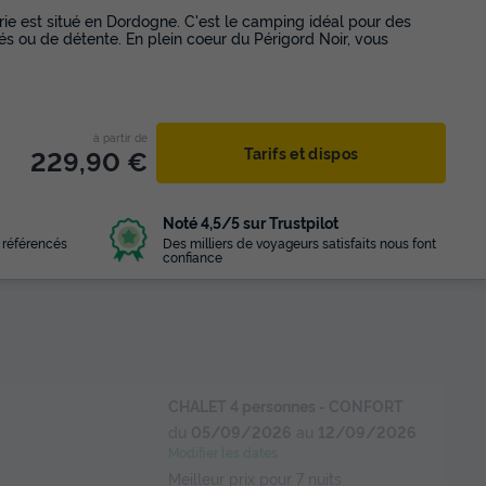
ie est situé en Dordogne. C'est le camping idéal pour des
 ou de détente. En plein coeur du Périgord Noir, vous
à partir de
229,90 €
Tarifs et dispos
Noté 4,5/5 sur Trustpilot
 référencés
Des milliers de voyageurs satisfaits nous font
confiance
CHALET 4 personnes - CONFORT
du
05/09/2026
au
12/09/2026
Modifier les dates
Meilleur prix pour 7 nuits