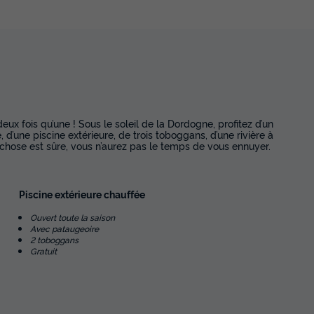
Voir les disponibilités
CHALET 11 personnes - Chalet Twin
 chambres
5 chambres
du
06/09/2026
au
13/09/2026
Modifier les dates
Meilleur prix pour 7 nuits
etière
eux fois qu’une ! Sous le soleil de la Dordogne, profitez d’un
d’une piscine extérieure, de trois toboggans, d’une rivière à
 chose est sûre, vous n’aurez pas le temps de vous ennuyer.
566,50 €
Voir les disponibilités
Piscine extérieure chauffée
Ouvert toute la saison
Avec pataugeoire
2 toboggans
Gratuit