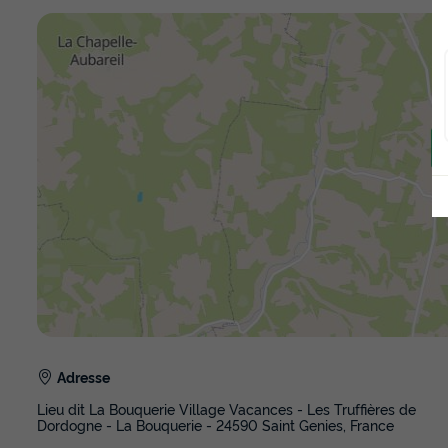
Adresse
Lieu dit La Bouquerie Village Vacances - Les Truffières de
Dordogne - La Bouquerie - 24590 Saint Genies, France