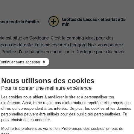
MOBILHOME 4 personnes - Mobil-hom
chambres PMR Climatisé
Surface
Adultes
Chambres
Salle de bain
Grottes de Lascaux et Sarlat à 15
our toute la famille
32m²
4
2
1
min
Accès wifi
Climatisation
Animaux autorisés *
Accueil 
ie est situé en Dordogne. C'est le camping idéal pour des
Cafetière
+ 4
 ou de détente. En plein coeur du Périgord Noir, vous pourrez
. Profitez d'une balade en canoë sur la Dordogne pour découvrir
En savoir plus
mposé de deux bassins dont un couvert (découvrable par beau
LODGE 7 personnes - Tente Eco-Lodg
e et de trois pistes de toboggans!
Surface
Adultes
Chambres
Salle de bain
49m²
7
3
1
i-golf, tennis, beach-volley, salle de fitness... Au programme en
Terrasse semi-couverte
Accès wifi
Ventilateur
Animau
isfaire toute la famille. Les plus jeunes pourront créer des
Cafetière
+ 4
es produits frais et locaux vous sera proposée. Un bar et un
En savoir plus