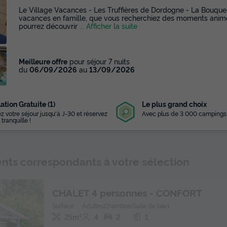
Le Village Vacances - Les Truffières de Dordogne - La Bouquer
vacances en famille, que vous recherchiez des moments animés
pourrez découvrir
... Afficher la suite
Meilleure offre
pour séjour 7 nuits
du
06/09/2026
au
13/09/2026
ation Gratuite (1)
Le plus grand choix
z votre séjour jusqu'à J-30 et réservez
Avec plus de 3 000 campings
 tranquille !
ts correspondants à votre sélection
CHALET 4 personnes - CONFORT
Surface
Adultes
Chambres
Salle de bain
25m²
4
2
1