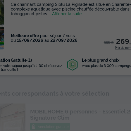
Ce charmant camping Siblu La Pignade est situé en Charente-M
complexe aquatique avec piscine chauffée découvrable dans 
toboggan et pistes
... Afficher la suite
Meilleure offre
pour séjour 7 nuits
269
du
15/09/2026
au
22/09/2026
385 €
Prix de co
ation Gratuite (1)
Le plus grand choix
z votre séjour jusqu'à J-30 et réservez
Avec plus de 3 000 campings
 tranquille !
ts correspondants à votre sélection
MOBILHOME 6 personnes - Essentiel 2
Signature Clim
Annulation gratuite