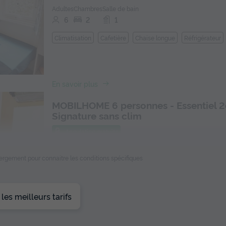
Adultes
Chambres
Salle de bain
6
2
1
Climatisation
Cafetière
Chaise longue
Réfrigérateur
En savoir plus
MOBILHOME 6 personnes - Essentiel 2
Signature sans clim
Annulation gratuite
Adultes
Chambres
Salle de bain
ébergement pour connaitre les conditions spécifiques
6
2
1
Cafetière
Chaise longue
Réfrigérateur
Salon de jardi
es meilleurs tarifs
En savoir plus