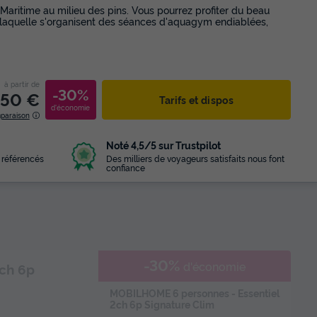
aritime au milieu des pins. Vous pourrez profiter du beau
laquelle s'organisent des séances d'aquagym endiablées,
à partir de
-30%
,50 €
Tarifs et dispos
d'économie
mparaison
Noté 4,5/5 sur Trustpilot
 référencés
Des milliers de voyageurs satisfaits nous font
confiance
-30%
d'économie
ch 6p
MOBILHOME 6 personnes - Essentiel
2ch 6p Signature Clim