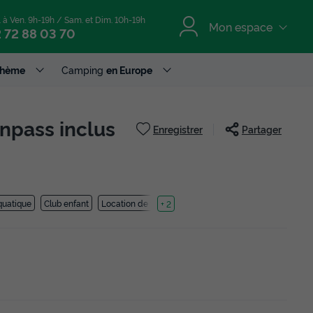
. à Ven. 9h-19h / Sam. et Dim. 10h-19h
Mon espace
 72 88 03 70
Thème
Camping
en Europe
npass inclus
Enregistrer
Partager
quatique
Club enfant
Location de vélos
+ 2