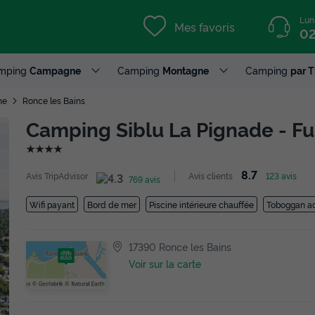
Lun
Mes favoris
02
mping
Campagne
Camping
Montagne
Camping
par 
me
Ronce les Bains
Camping Siblu La Pignade - Fu
★★★★
8.7
Avis TripAdvisor
Avis clients
123 avis
769 avis
Wifi payant
Bord de mer
Piscine intérieure chauffée
Toboggan a
17390 Ronce les Bains
Voir sur la carte