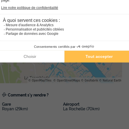
Annulation gratuite
Récent
Surface
Adultes
Chambres
Salle de bain
37m²
8
3
2
Terrasse semi-couverte
Climatisation
Cafetière
Congé
Réfrigérateur
+ 3
En savoir plus
MOBILHOME 8 personnes - Essentiel 3
Signature sans clim
Adultes
Chambres
Salle de bain
8
3
1
Comment s'y rendre ?
Cafetière
Chaise longue
Réfrigérateur
Salon de jardi
Gare
Aéroport
Royan (29km)
La Rochelle (70km)