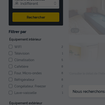
Indifférent
Rechercher
1/16
Filtrer par
Équipement intérieur
WIFI
2
Télévision
1
Climatisation
5
Cafetière
8
Four, Micro-ondes
8
*Consulter le détail de l'h
Réfrigérateur
8
Congélateur, Freezer
2
Nous recherchons l
Lave-vaisselle
1
1/21
Équipement extérieur