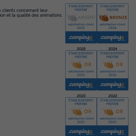
En savoir plus
s clients concernant leur
ion et la qualité des animations.
MOBILHOME 8 personnes - Sérénité 3
Premium clim
Adultes
Chambres
Salle de bain
8
3
2
2025
2024
Climatisation
Barbecue
Cafetière
Lave-vaisselle
C
En savoir plus
2023
2022