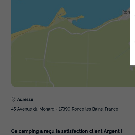
Adresse
45 Avenue du Monard - 17390 Ronce les Bains, France
Ce camping a reçu la satisfaction client Argent !