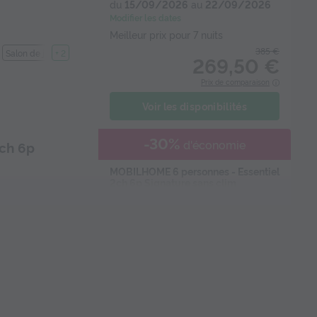
du
15/09/2026
au
22/09/2026
Modifier les dates
Meilleur prix pour 7 nuits
385 €
Salon de jardin
+ 2
269,50 €
Prix de comparaison
Voir les disponibilités
-30%
d'économie
ch 6p
MOBILHOME 6 personnes - Essentiel
2ch 6p Signature sans clim
du
15/09/2026
au
22/09/2026
Modifier les dates
Meilleur prix pour 7 nuits
385 €
n
Micro-ondes
+ 1
269,50 €
Prix de comparaison
Voir les disponibilités