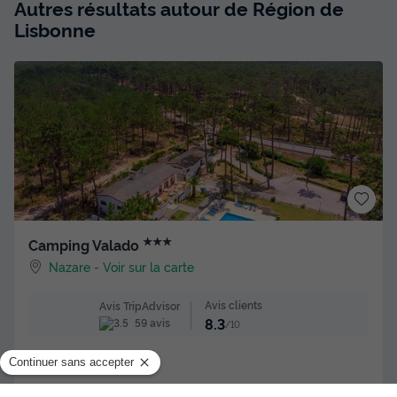
Autres résultats autour de Région de
Lisbonne
★★★
Camping Valado
Nazare
-
Voir sur la carte
Avis clients
Avis TripAdvisor
8.3
59 avis
/10
Bord de mer