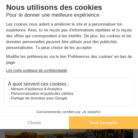
MOBILHOME 6 personnes - Mobil-home | Comfort | 3 Ch. |
6 Pers. | Terrasse surélevée | Clim.
Meilleur prix pour 7 nuits
-29%
301 €
427 €
d'économie
Voir les hébergements
Réservez l'esprit tranquille avec
l'Annulation Gratuite !
Réservez sereinement votre prochain séjour
grâce à l'annulation gratuite jusqu'à J-30 sur
l'ensemble des séjours (1).