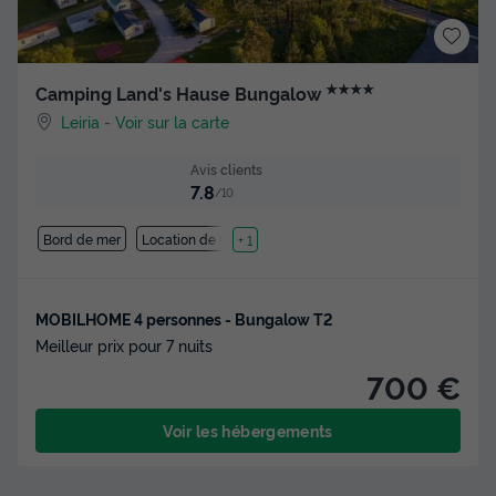
★★★★
Camping Land's Hause Bungalow
Leiria
-
Voir sur la carte
Avis clients
7.8
/10
Bord de mer
Location de vélos
+ 1
MOBILHOME 4 personnes - Bungalow T2
Meilleur prix pour 7 nuits
700 €
Voir les hébergements