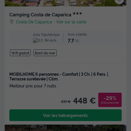
★★★
Camping Costa de Caparica
Costa De Caparica
-
Voir sur la carte
Avis clients
Avis TripAdvisor
7.7
84 avis
/10
Wifi gratuit
Bord de mer
MOBILHOME 6 personnes - Comfort | 3 Ch. | 6 Pers. |
Terrasse surélevée | Clim.
Meilleur prix pour 7 nuits
-29%
448 €
637 €
d'économie
Voir les hébergements