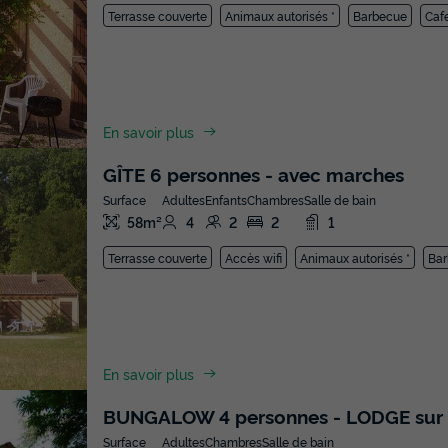
Terrasse couverte
Animaux autorisés *
Barbecue
Cafe
En savoir plus
GÎTE 6 personnes - avec marches
Surface
Adultes
Enfants
Chambres
Salle de bain
58m²
4
2
2
1
Terrasse couverte
Accès wifi
Animaux autorisés *
Ba
En savoir plus
BUNGALOW 4 personnes - LODGE sur p
Surface
Adultes
Chambres
Salle de bain