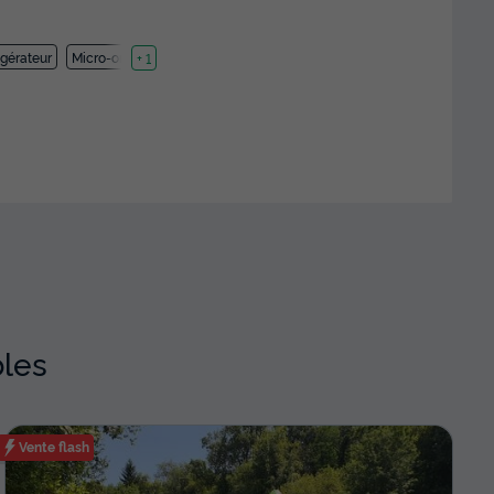
igérateur
Micro-ondes
+ 1
bles
Vente flash