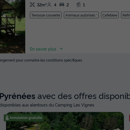
32m²
4
2
1
Terrasse couverte
Animaux autorisés *
Cafetière
Réfr
En savoir plus
ébergement pour connaitre les conditions spécifiques
-Pyrénées
avec des offres disponi
disponibles aux alentours du Camping Les Vignes
Annulation gratuite