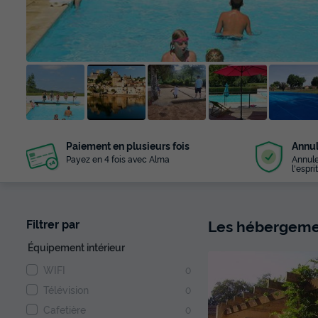
+ 62
Paiement en plusieurs fois
Annul
photos
Payez en 4 fois avec Alma
Annule
l'esprit
Les hébergemen
Filtrer par
Équipement intérieur
WIFI
0
Télévision
0
Cafetière
0