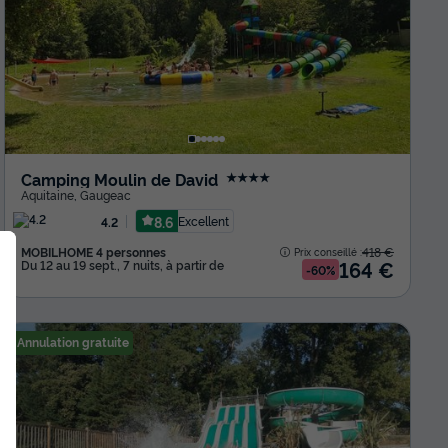
Camping Moulin de David
★★★★
Aquitaine
,
Gaugeac
8.6
Excellent
4.2
MOBILHOME 4 personnes
418 €
Prix conseillé :
164 €
Du 12 au 19 sept., 7 nuits, à partir de
-60%
Annulation gratuite