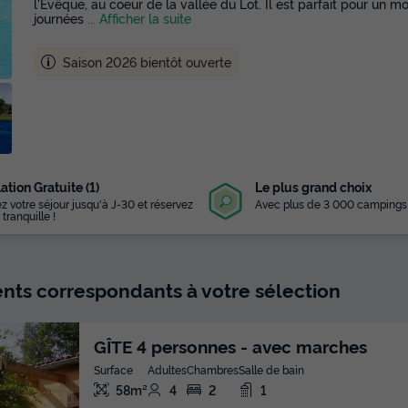
l'Evêque, au coeur de la vallée du Lot. Il est parfait pour un
journées
... Afficher la suite
Saison 2026 bientôt ouverte
ation Gratuite (1)
Le plus grand choix
z votre séjour jusqu'à J-30 et réservez
Avec plus de 3 000 campings
 tranquille !
ts correspondants à votre sélection
GÎTE 4 personnes - avec marches
Surface
Adultes
Chambres
Salle de bain
58m²
4
2
1