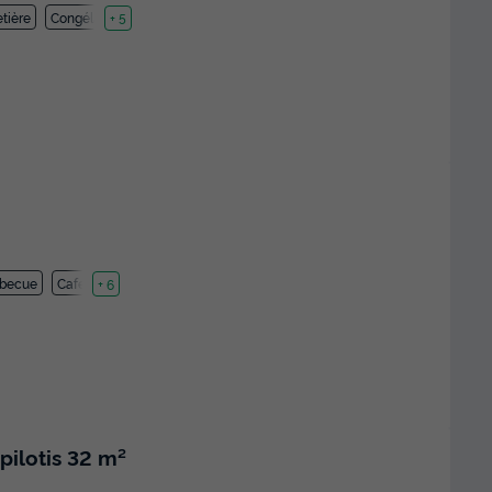
tière
Congélateur
+ 5
rbecue
Cafetière
+ 6
ilotis 32 m²