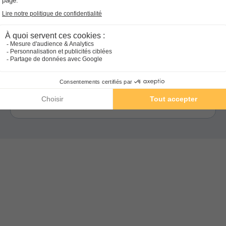
Les Chalets de la Noyeraie
Aquitaine
,
Castels
10.0
Sublime
102 €
CHALET 5 personnes
Du 29 sept. au 1 oct., 2 nuits, à partir de