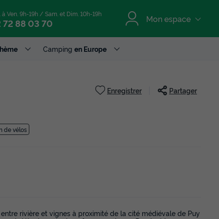
. à Ven. 9h-19h / Sam. et Dim. 10h-19h
Mon espace
 72 88 03 70
Thème
Camping
en Europe
Enregistrer
Partager
n de vélos
ntre rivière et vignes à proximité de la cité médiévale de Puy