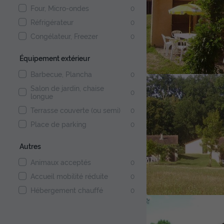
Four, Micro-ondes
0
Réfrigérateur
0
Congélateur, Freezer
0
Équipement extérieur
Barbecue, Plancha
0
Salon de jardin, chaise
0
longue
Terrasse couverte (ou semi)
0
Place de parking
0
Autres
Animaux acceptés
0
Accueil mobilité réduite
0
Hébergement chauffé
0