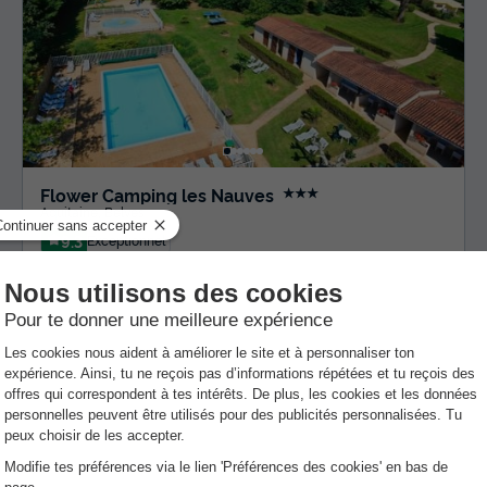
Flower Camping les Nauves
★★★
Aquitaine
,
Belves
9.3
Exceptionnel
MOBILHOME 4 personnes
357 €
Prix conseillé :
219 €
Du 12 au 19 sept., 7 nuits, à partir de
-38%
Annulation gratuite