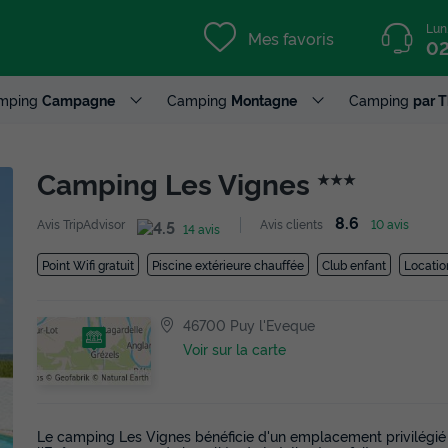
Lun
Mes favoris
02
mping
Campagne
Camping
Montagne
Camping
par 
Camping Les Vignes
★★★
8.6
Avis TripAdvisor
Avis clients
10 avis
14 avis
Point Wifi gratuit
Piscine extérieure chauffée
Club enfant
Locatio
46700 Puy l'Eveque
Voir sur la carte
Le camping Les Vignes bénéficie d'un emplacement privilégié e