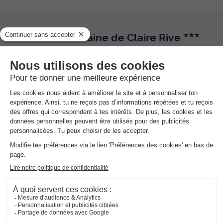
Avis sur Le Domaine de Claire Rive
★★★
Avis clients
8.3
/10
Avis clients
Les 14 avis des utilisateurs Vacances-
Campings.fr
8.3
Note globale
/10
Basée sur
14 avis
Les commentaires sont rédigés par nos clients après
leur séjour à l'établissement :
Le Domaine de Claire Rive