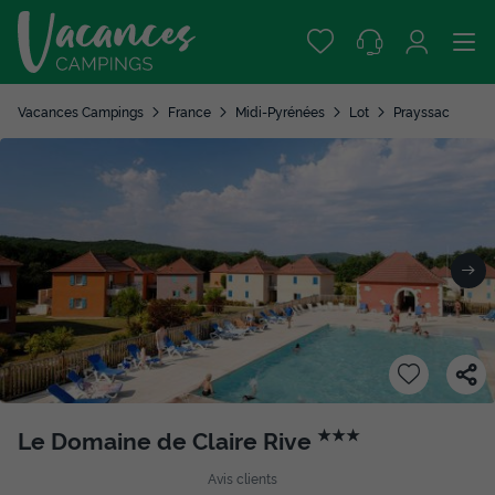
Vacances Campings
France
Midi-Pyrénées
Lot
Prayssac
Le Domaine de Claire Rive
★★★
Avis clients