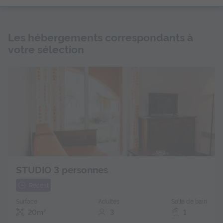
Les hébergements correspondants à
votre sélection
STUDIO 3 personnes
Récent
Surface
Adultes
Salle de bain
20m²
3
1