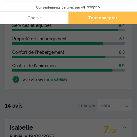
Résumé des avis
Situation et alentours
8.5
Services et équipes
9.4
Propreté de l'hébergement
8.1
Confort de l'hébergement
8.3
Qualité de l'animation
8.9
Avis clients
100% vérifiés
14 avis
Trier par
Date
7
Isabelle
/10
Publié le
19/08/2025