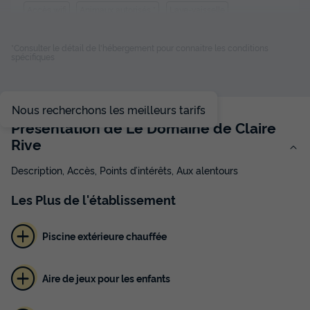
Accès wifi
Animaux autorisés *
Lave-vaisselle
Réfrigérateur
Salon de jardin
+ 3
*Consulter le détail de l'hébergement pour connaitre les conditions
spécifiques
STUDIO 3 personnes
du
03/09/2026
au
10/09/2026
Modifier les dates
Nous recherchons les meilleurs tarifs
Meilleur prix pour 7 nuits
Présentation de Le Domaine de Claire
301 €
Rive
Voir les disponibilités
Description, Accès, Points d’intérêts, Aux alentours
Les
Plus
de l'établissement
Piscine extérieure chauffée
Aire de jeux pour les enfants