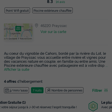
8.3
14 avis
Point Wifi gratuit
Piscine extérieure chauffée
46220 Prayssac
Voir sur la carte
Au coeur du vignoble de Cahors, bordé par la rivière du Lot, le
village de Prayssac vous accueille entre rivière et vignes pour
des vacances nature en couple, en famille ou entre amis. Une
Piscine extérieure chauffée avec pataugeoire est à votre disp
...
Afficher la suite
4 offres
d'hébergement
Filtrer
jj/mm/aaaa
7 nuits
Nombre de personnes
Le plus grand choix
Avec plus de 3 000 campings référencés