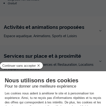
Gratuit
Activités et animations proposées
Espace aquatique, Animations, Sports et Loisirs
Services sur place et à proximité
Santé et Bien-être, Commerces et Restauration, Locations
et équipements, divers
Avis sur VVF Villages - Les îles Anglo-
Normandes - Portbail
★★★