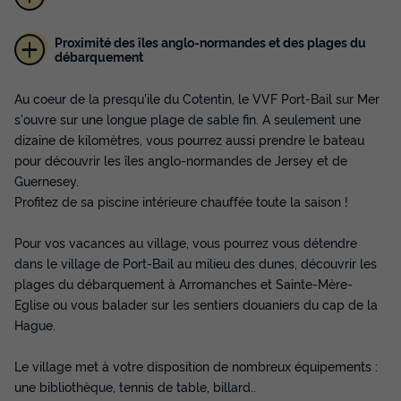
Proximité des îles anglo-normandes et des plages du
débarquement
GÎTE 5 personnes - 3 Pièces 5 pers
Au coeur de la presqu'ile du Cotentin, le VVF Port-Bail sur Mer
Annulation gratuite
s'ouvre sur une longue plage de sable fin. A seulement une
dizaine de kilomètres, vous pourrez aussi prendre le bateau
Surface
Adultes
Chambres
Salle de bain
pour découvrir les îles anglo-normandes de Jersey et de
32m²
5
2
1
Guernesey.
Animaux autorisés *
Cafetière
Réfrigérateur
Micro-ondes
Profitez de sa piscine intérieure chauffée toute la saison !
Pour vos vacances au village, vous pourrez vous détendre
GÎTE 5 personnes - 3 Pièces 5 pers
dans le village de Port-Bail au milieu des dunes, découvrir les
du
27/03/2027
au
03/04/2027
plages du débarquement à Arromanches et Sainte-Mère-
Modifier les dates
Eglise ou vous balader sur les sentiers douaniers du cap de la
Meilleur prix pour 7 nuits
Hague.
553 €
-10%
497,70 €
Le village met à votre disposition de nombreux équipements :
d'économie
une bibliothèque, tennis de table, billard..
Prix de comparaison