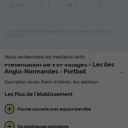
32m²
4
2
1
Animaux autorisés *
Cafetière
Réfrigérateur
Micro-ondes
*Consulter le détail de l'hébergement pour connaitre les conditions
spécifiques
GÎTE 4 personnes - 3 Pièces 4 pers
du
27/03/2027
au
03/04/2027
Modifier les dates
Meilleur prix pour 7 nuits
Nous recherchons les meilleurs tarifs
Présentation de VVF Villages - Les îles
497 €
-10%
447,30 €
Anglo-Normandes - Portbail
d'économie
Prix de comparaison
Description, Accès, Points d’intérêts, Aux alentours
Voir les disponibilités
Les
Plus
de l'établissement
Piscine couverte avec espace bien être
De nombreuses animations