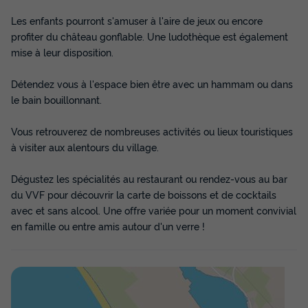
Voir les disponibilités
Les enfants pourront s'amuser à l'aire de jeux ou encore
profiter du château gonflable. Une ludothèque est également
mise à leur disposition.
Détendez vous à l'espace bien être avec un hammam ou dans
le bain bouillonnant.
Vous retrouverez de nombreuses activités ou lieux touristiques
à visiter aux alentours du village.
GÎTE 6 personnes - 3 Pièces 6 pers
Dégustez les spécialités au restaurant ou rendez-vous au bar
du VVF pour découvrir la carte de boissons et de cocktails
Annulation gratuite
avec et sans alcool. Une offre variée pour un moment convivial
Surface
Adultes
Chambres
Salle de bain
en famille ou entre amis autour d'un verre !
32m²
6
2
1
Animaux autorisés *
Cafetière
Réfrigérateur
Micro-ondes