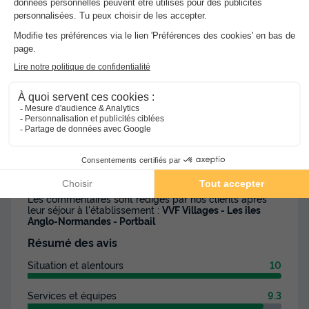
Avis clients
8.3
/10
Avis clients
Les 4 avis des utilisateurs Vacances-
Campings.fr
8.3
Note globale
/10
Basée sur
4 avis
Les commentaires sont rédigés par nos clients après
leur séjour à l'établissement :
VVF Villages - Les îles
Anglo-Normandes - Portbail
Résumé des avis
Situation et alentours
10
Services et équipes
9.3