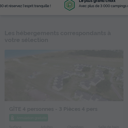
Le plus grand choix
Avec plus de 3 000 campings référencés
Les hébergements correspondants à
votre sélection
GÎTE 4 personnes - 3 Pièces 4 pers
Annulation gratuite
Surface
Adultes
Chambres
Salle de bain