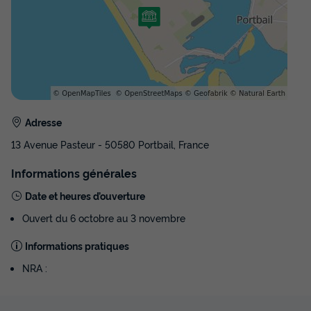
GÎTE 6 personnes - 3 Pièces 6 pers
du
27/03/2027
au
03/04/2027
Modifier les dates
Meilleur prix pour 7 nuits
574 €
-10%
516,60 €
d'économie
Prix de comparaison
Adresse
Voir les disponibilités
13 Avenue Pasteur - 50580 Portbail, France
Informations générales
Date et heures d’ouverture
Ouvert du 6 octobre au 3 novembre
Informations pratiques
NRA :
GÎTE 8 personnes - Gîte 4 pièces