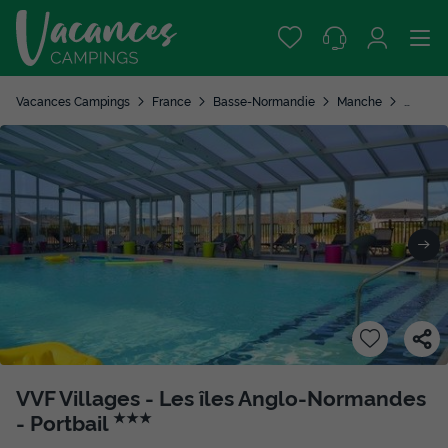
Vacances Campings
France
Basse-Normandie
Manche
Portbail
VVF Villages - Les îles Anglo-Normandes
- Portbail
★★★