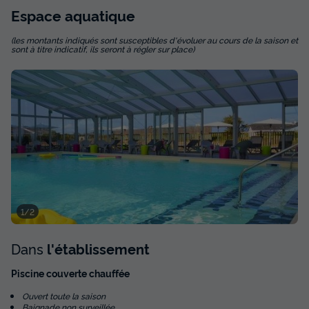
Annulation gratuite
Espace
aquatique
Surface
Adultes
Chambres
Salle de bain
(les montants indiqués sont susceptibles d'évoluer au cours de la saison et
52m²
8
3
2
sont à titre indicatif, ils seront à régler sur place)
Animaux autorisés *
Cafetière
Réfrigérateur
Micro-ondes
GÎTE 8 personnes - Gîte 4 pièces
du
27/03/2027
au
03/04/2027
Modifier les dates
Meilleur prix pour 7 nuits
630 €
-10%
567 €
d'économie
1/2
Prix de comparaison
Voir les disponibilités
Dans
l'établissement
Piscine couverte chauffée
Ouvert toute la saison
Baignade non surveillée