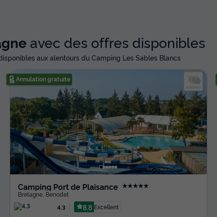
agne
avec des offres disponibles
disponibles aux alentours du Camping Les Sables Blancs
Annulation gratuite
Camping Port de Plaisance
★★★★★
Bretagne
,
Benodet
8.8
Excellent
4.3