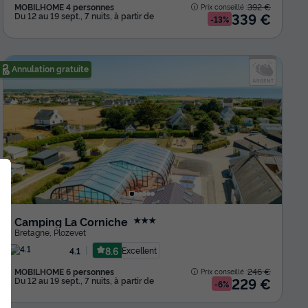
MOBILHOME 4 personnes
392 €
Prix conseillé :
339 €
Du 12 au 19 sept., 7 nuits, à partir de
-13%
Annulation gratuite
Camping La Corniche
★★★
Bretagne
,
Plozevet
8.6
Excellent
4.1
MOBILHOME 6 personnes
246 €
Prix conseillé :
229 €
Du 12 au 19 sept., 7 nuits, à partir de
-6%