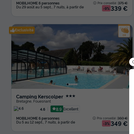
MOBILHOME 6 personnes
375 €
Prix conseillé :
339 €
Du 29 août au 5 sept., 7 nuits, à partir de
-9%
Exclusivité
Camping Kerscolper
★★★
Bretagne
,
Fouesnant
8.9
Excellent
4.6
MOBILHOME 6 personnes
360 €
Prix conseillé :
349 €
Du 5 au 12 sept., 7 nuits, à partir de
-3%