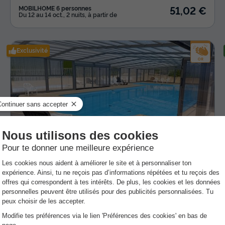
51,02 €
MOBILHOME 6 personnes
Du 12 au 14 oct., 2 nuits, à partir de
Exclusivité
Camping Ker Vella
★★★
Bretagne
,
Plomodiern
8.8
Excellent
3.9
649 €
MOBILHOME 5 personnes
Du 22 au 29 août, 7 nuits, à partir de