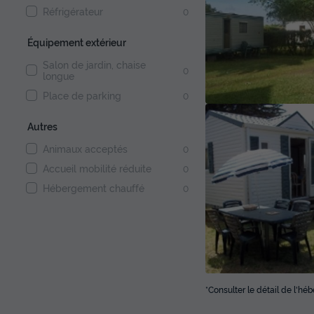
Réfrigérateur
0
Équipement extérieur
Salon de jardin, chaise
0
longue
Place de parking
0
Autres
Animaux acceptés
0
Accueil mobilité réduite
0
Hébergement chauffé
0
*Consulter le détail de l'h