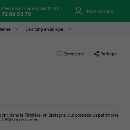
. à Ven. 9h-19h / Sam. et Dim. 10h-19h
Mon espace
 72 88 03 70
Thème
Camping
en Europe
Enregistrer
Partager
il dans le Finistère, en Bretagne, qui possède un patrimoine
é à 800 m de la mer.