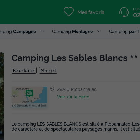
Lun
Mes favoris
02
mping
Campagne
Camping
Montagne
Camping
par 
Camping Les Sables Blancs
★★
Bord de mer
Mini-golf
29740 Plobannalec
Voir sur la carte
Le camping LES SABLES BLANCS est situé à Plobannalec-Lescon
de caractère et de spectaculaires paysages marins. Il est situ