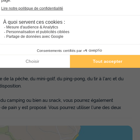
ncs
il dans le Finistère, en Bretagne, qui possède un patrimoine
é à 800 m de la mer.
e la pêche, du mini-golf, du ping-pong, du tir à l'arc et du
disposition.
e du camping ou bien au snack, vous pourrez également
 de pain y est proposé. Vous pourrez utiliser l'une des deux