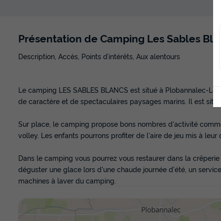
Présentation de Camping Les Sables Bla
Description, Accès, Points d’intérêts, Aux alentours
Le camping LES SABLES BLANCS est situé à Plobannalec-Lescon
de caractère et de spectaculaires paysages marins. Il est situ
Sur place, le camping propose bons nombres d'activité comme d
volley. Les enfants pourrons profiter de l'aire de jeu mis à leur 
Dans le camping vous pourrez vous restaurer dans la crêperi
déguster une glace lors d'une chaude journée d'été, un service
machines à laver du camping.