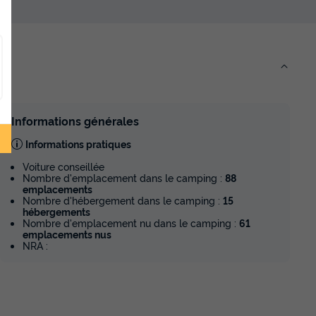
Informations générales
Informations pratiques
Voiture conseillée
Nombre d'emplacement dans le camping :
88
emplacements
Nombre d'hébergement dans le camping :
15
hébergements
Nombre d'emplacement nu dans le camping :
61
emplacements nus
NRA :