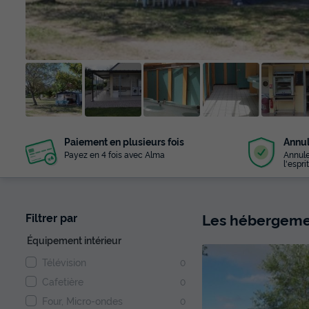
+ 11
Paiement en plusieurs fois
Annul
photos
Payez en 4 fois avec Alma
Annule
l'esprit
Les hébergemen
Filtrer par
Équipement intérieur
Télévision
0
Cafetière
0
Four, Micro-ondes
0