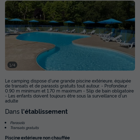
MOBILHOME 4 personnes - ERCE
Annulation gratuite
1/4
Surface
Adultes
Chambres
Salle de bain
36m²
4
2
2
Le camping dispose d'une grande piscine extérieure, équipée
Terrasse couverte
Animaux autorisés *
Cafetière
de transats et de parasols gratuits tout autour. - Profondeur :
0.90 m minimum et 1.70 m maximum - Slip de bain obligatoire
Chaise longue
Réfrigérateur
+ 4
- Les enfants doivent toujours être sous la surveillance d'un
adulte
Dans
l'établissement
MOBILHOME 4 personnes - ERCE
Parasols
du
17/09/2026
au
24/09/2026
Transats gratuits
Modifier les dates
Meilleur prix pour 7 nuits
Piscine extérieure non chauffée