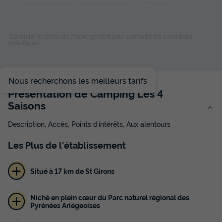
Terrasse couverte
Animaux autorisés *
Cafetière
Chaise longue
Réfrigérateur
+ 4
*Consulter le détail de l'hébergement pour connaitre les conditions
spécifiques
MOBILHOME 4 personnes - USTOU
du
11/10/2026
au
18/10/2026
Nous recherchons les meilleurs tarifs
Modifier les dates
Présentation de Camping Les 4
Meilleur prix pour 7 nuits
Saisons
350 €
Description, Accès, Points d’intérêts, Aux alentours
Voir les disponibilités
Les
Plus
de l'établissement
Situé à 17 km de St Girons
Niché en plein cœur du Parc naturel régional des
Pyrénées Ariégeoises