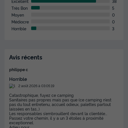
Excellent
38
PMR : avec terrasse couverte
Très Bon
5
Neuf
Moyen
0
Médiocre
0
Surface
Adultes
Chambres
Salle de bain
33m²
4
2
1
Horrible
3
Terrasse couverte
Accueil mobilité réduite
Cafetière
Chaise longue
Congélateur
+ 3
Avis récents
MOBILHOME 4 personnes - COUSERANS PMR : avec
philippe c
terrasse couverte
Horrible
du
07/09/2026
au
14/09/2026
Modifier les dates
2 août 2026 à 03:05:19
Meilleur prix pour 7 nuits
Catastrophique, fuyez ce camping
600 €
Sanitaires pas propres mais pas que (ce camping n’est
pas du tout entretenu, accueil odieux, palettes partout
laissées en tas…)
Voir les disponibilités
Les responsables s’embrouillent devant la clientèle…
Passez votre chemin, il y a un 3 étoiles à proximité
exceptionnel.
Adieu pour
...