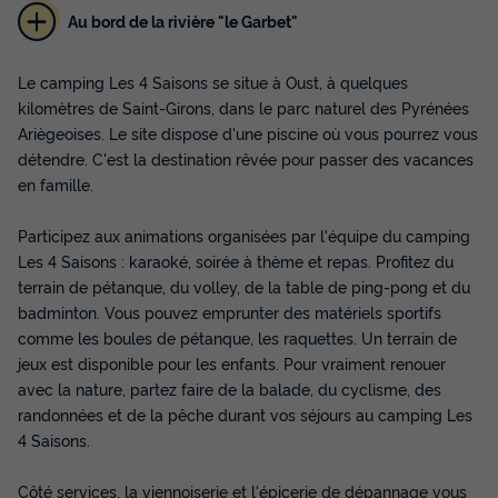
Au bord de la rivière "le Garbet"
CHALET 5 personnes - ISARD
Le camping Les 4 Saisons se situe à Oust, à quelques
Annulation gratuite
kilomètres de Saint-Girons, dans le parc naturel des Pyrénées
Surface
Adultes
Chambres
Salle de bain
Ariègeoises. Le site dispose d'une piscine où vous pourrez vous
33m²
5
2
1
détendre. C'est la destination rêvée pour passer des vacances
en famille.
Terrasse couverte
Animaux autorisés *
Cafetière
Chaise longue
Réfrigérateur
+ 3
Participez aux animations organisées par l'équipe du camping
Les 4 Saisons : karaoké, soirée à thème et repas. Profitez du
terrain de pétanque, du volley, de la table de ping-pong et du
CHALET 5 personnes - ISARD
badminton. Vous pouvez emprunter des matériels sportifs
du
11/09/2026
au
18/09/2026
comme les boules de pétanque, les raquettes. Un terrain de
Modifier les dates
jeux est disponible pour les enfants. Pour vraiment renouer
Meilleur prix pour 7 nuits
avec la nature, partez faire de la balade, du cyclisme, des
randonnées et de la pêche durant vos séjours au camping Les
400 €
4 Saisons.
Voir les disponibilités
Côté services, la viennoiserie et l'épicerie de dépannage vous