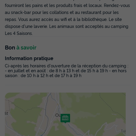
fourniront les pains et les produits frais et locaux. Rendez-vous
au snack-bar pour les collations et au restaurant pour les
repas. Vous aurez accès au wifi et à la bibliothèque. Le site
dispose d'une laverie. Les animaux sont acceptés au camping
Les 4 Saisons.
Bon
à savoir
Information pratique
MOBILHOME 4 personnes - AULUS : 1 salle
Ci-après les horaires d'ouverture de la réception du camping :
d'eau sans terrasse couverte
- en juillet et en août : de 8 h à 13 h et de 15 h à 19 h - en hors
saison : de 10 h à 12 h et de 17 h à 19 h
Annulation gratuite
Surface
Adultes
Chambres
Salle de bain
26m²
4
2
1
Terrasse couverte
Animaux autorisés *
Cafetière
Chaise longue
Réfrigérateur
+ 3