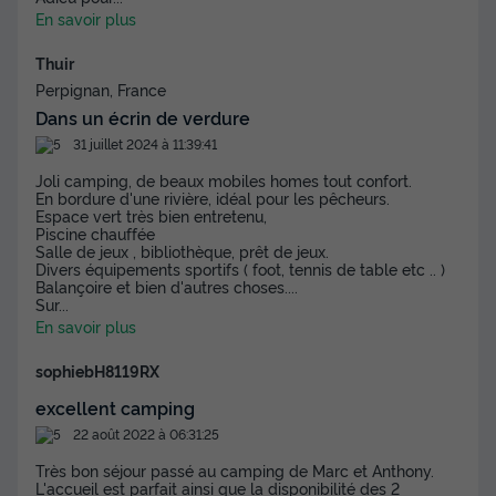
En savoir plus
Thuir
Perpignan, France
Dans un écrin de verdure
31 juillet 2024 à 11:39:41
Joli camping, de beaux mobiles homes tout confort.
En bordure d'une rivière, idéal pour les pêcheurs.
MOBILHOME 6 personnes - COUFLENS
Espace vert très bien entretenu,
Piscine chauffée
Annulation gratuite
Salle de jeux , bibliothèque, prêt de jeux.
Divers équipements sportifs ( foot, tennis de table etc .. )
Surface
Adultes
Chambres
Salle de bain
Balançoire et bien d'autres choses....
35m²
6
3
1
Sur
...
En savoir plus
Terrasse couverte
Animaux autorisés *
Cafetière
sophiebH8119RX
Chaise longue
Réfrigérateur
+ 3
excellent camping
22 août 2022 à 06:31:25
MOBILHOME 6 personnes - COUFLENS
Très bon séjour passé au camping de Marc et Anthony.
du
08/09/2026
au
15/09/2026
L'accueil est parfait ainsi que la disponibilité des 2