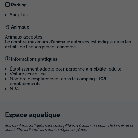
couverte
Parking
Annulation gratuite
Sur place
Adultes
Salle de bain
Animaux
4
1
Animaux acceptés.
Terrasse couverte
Réfrigérateur
Micro-ondes
Le nombre maximum d'animaux autorisés est indiqué dans les
détails de l'hébergement concerné.
Informations pratiques
MOBILHOME 4 personnes - AULUS dimanche : 1 salle
d'eau avec terrasse couverte
Établissement adapté pour personne à mobilité réduite
du
11/09/2026
au
18/09/2026
Voiture conseillée
Nombre d'emplacement dans le camping :
108
Modifier les dates
emplacements
Meilleur prix pour 7 nuits
NRA :
450 €
Voir les disponibilités
Espace
aquatique
(les montants indiqués sont susceptibles d'évoluer au cours de la saison et
sont à titre indicatif, ils seront à régler sur place)