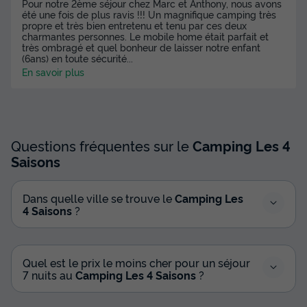
Cafetière
Congélateur
Réfrigérateur
Salon de jardin
Pour notre 2ème séjour chez Marc et Anthony, nous avons
été une fois de plus ravis !!! Un magnifique camping très
Micro-ondes
propre et très bien entretenu et tenu par ces deux
charmantes personnes. Le mobile home était parfait et
très ombragé et quel bonheur de laisser notre enfant
(6ans) en toute sécurité
...
En savoir plus
MOBILHOME 6 personnes - COUFLENS DIMANCHE avec
terrasse couverte
du
06/09/2026
au
13/09/2026
Modifier les dates
Meilleur prix pour 7 nuits
Questions fréquentes sur le
Camping Les 4
630 €
Saisons
Voir les disponibilités
Dans quelle ville se trouve le
Camping Les
4 Saisons
?
Quel est le prix le moins cher pour un séjour
7 nuits au
Camping Les 4 Saisons
?