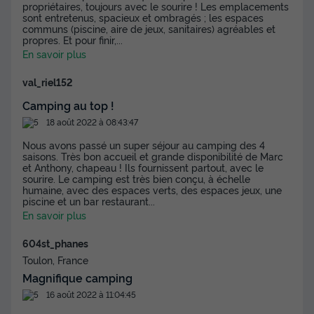
Modifier les dates
propriétaires, toujours avec le sourire ! Les emplacements
sont entretenus, spacieux et ombragés ; les espaces
Meilleur prix pour 7 nuits
communs (piscine, aire de jeux, sanitaires) agréables et
propres. Et pour finir,
...
630 €
En savoir plus
Voir les disponibilités
val_riel152
Camping au top !
18 août 2022 à 08:43:47
Nous avons passé un super séjour au camping des 4
saisons. Très bon accueil et grande disponibilité de Marc
et Anthony, chapeau ! Ils fournissent partout, avec le
sourire. Le camping est très bien conçu, à échelle
humaine, avec des espaces verts, des espaces jeux, une
piscine et un bar restaurant
...
En savoir plus
MOBILHOME 6 personnes - COUFLENS
604st_phanes
DIMANCHE avec terrasse couverte
Toulon, France
Surface
Adultes
Salle de bain
Magnifique camping
35m²
6
1
16 août 2022 à 11:04:45