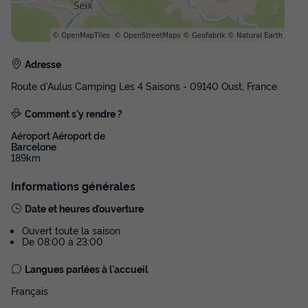
MOBILHOME 4 personnes - AULUS : 1 salle d'eau sans
terrasse couverte
du
14/09/2026
au
21/09/2026
Modifier les dates
Adresse
Meilleur prix pour 7 nuits
450 €
Route d'Aulus Camping Les 4 Saisons - 09140 Oust, France
Comment s'y rendre ?
Voir les disponibilités
Aéroport Aéroport de
Barcelone
189km
Informations générales
Date et heures d’ouverture
Ouvert toute la saison
De 08:00 à 23:00
Langues parlées à l'accueil
MOBILHOME 4 personnes - AULUS
Français
dimanche : 1 salle d'eau avec terrasse