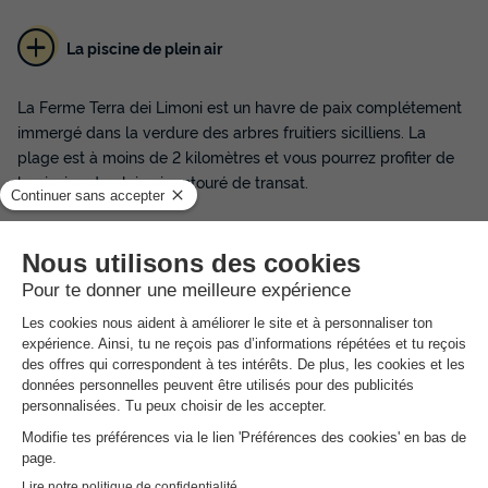
La piscine de plein air
La Ferme Terra dei Limoni est un havre de paix complétement
immergé dans la verdure des arbres fruitiers sicilliens. La
plage est à moins de 2 kilomètres et vous pourrez profiter de
la piscine de plein air entouré de transat.
Le beauté du site fera de votre séjour un moment inoubliable.
Les paysages colorés de citronniers accompagnés du parfum
de la fleur d'oranger accompagnera vos vacances.
Vous aurez le plaisir de découvrir l'authentique petit-déjeuner
sicillien réaliser avec des produits frais maison. Le buffet sucré
salé est servi tous les jours de 08h00 à 10h00.