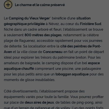
Le charme et le calme préservé
Le
Camping du Vieux Verger
* bénéficie d’une
situation
géographique privilégiée
à Névez, au cœur du
Finistère Sud
.
Niché dans un cadre arboré et fleuri, l'établissement se trouve
MOBILHOME 4 personnes - Mobilhome
à seulement
800 mètres des plages
, notamment la célèbre
PRIVILEGE - REINETTE - 2 chambres -
plage de Raguenez, accessible rapidement pour vos journées
DIMANCHE
de détente. Sa localisation entre la
cité des peintres de Pont-
Annulation gratuite
Neuf
Aven
et la ville close de
Concarneau
en fait un point de départ
Surface
Adultes
Chambres
Salle de bain
idéal pour explorer les trésors du patrimoine breton. Pour les
25m²
4
2
1
amateurs de baignade, le camping dispose d'un bel
espace
aquatique chauffé
comprenant une piscine, une pataugeoire
Cafetière
Chaise longue
Lave-vaisselle
Congélateur
pour les plus petits ainsi que un
toboggan aquatique
pour des
Réfrigérateur
+ 4
moments de glisse inoubliables.
Côté divertissements, l'établissement propose des
MOBILHOME 4 personnes - Mobilhome PRIVILEGE -
équipements variés pour toute la famille. Vous pourrez profiter
REINETTE - 2 chambres - DIMANCHE
sur place de
deux aires de jeux
, de tables de ping-pong, ainsi
du
10/09/2026
au
17/09/2026
que d'un terrain de pétanque et de volley. L’un des points forts