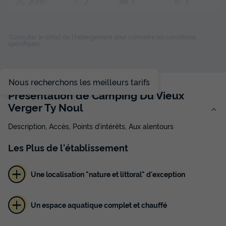
20m²
2
1
1
Terrasse semi-couverte
Cafetière
Réfrigérateur
Salon de jardin
Micro-ondes
+ 1
*Consulter le détail de l'hébergement pour connaitre les conditions
spécifiques
MOBILHOME 2 personnes - PRIVILEGE - RUBINETTE - 1
chambre - SAMEDI
Nous recherchons les meilleurs tarifs
du
09/09/2026
au
16/09/2026
Présentation de Camping Du Vieux
Modifier les dates
Verger Ty Noul
Meilleur prix pour 7 nuits
Description, Accès, Points d’intérêts, Aux alentours
350 €
-20%
280 €
d'économie
Les
Plus
de l'établissement
Prix de comparaison
Voir les disponibilités
Une localisation "nature et littoral" d'exception
Un espace aquatique complet et chauffé