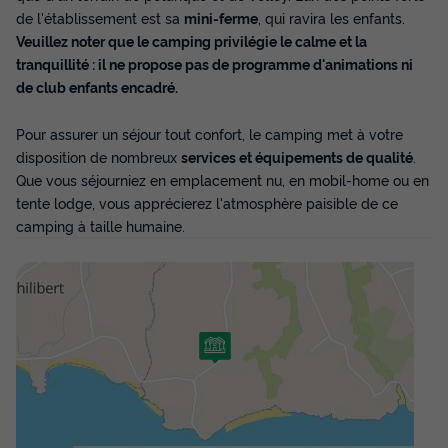
Modifier les dates
de l'établissement est sa
mini-ferme
, qui ravira les enfants.
Meilleur prix pour 7 nuits
Veuillez noter que le camping privilégie le calme et la
tranquillité : il ne propose pas de programme d'animations ni
385 €
-20%
308 €
de club enfants encadré.
d'économie
Prix de comparaison
Pour assurer un séjour tout confort, le camping met à votre
Voir les disponibilités
disposition de nombreux
services et équipements de qualité
.
Que vous séjourniez en emplacement nu, en mobil-home ou en
tente lodge, vous apprécierez l'atmosphère paisible de ce
camping à taille humaine.
MOBILHOME 4 personnes - Mobilhome
PRIVILEGE - ELSTAR - 2 chambres -
SAMEDI