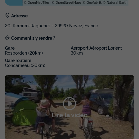
Adultes
Chambres
Salle de bain
4
2
1
Adresse
Cafetière
Congélateur
Réfrigérateur
Salon de jardin
20, Keroren-Raguenez - 29920 Névez, France
Micro-ondes
Comment s'y rendre ?
Gare
Aéroport Aéroport Lorient
MOBILHOME 4 personnes - Mobilhome PRIVILEGE -
Rosporden (20km)
30km
ELSTAR - 2 chambres - SAMEDI
Gare routière
du
06/09/2026
au
13/09/2026
Concarneau (20km)
Modifier les dates
Meilleur prix pour 7 nuits
399 €
-20%
319,20 €
d'économie
Prix de comparaison
Voir les disponibilités
Lire la vidéo