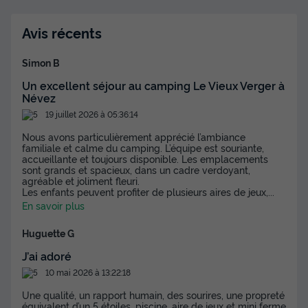
Annulation gratuite
Surface
Adultes
Chambres
Salle de bain
Avis récents
36m²
6
3
1
Simon B
Terrasse semi-couverte
Cafetière
Lave-vaisselle
Un excellent séjour au camping Le Vieux Verger à
Congélateur
Réfrigérateur
+ 3
Névez
19 juillet 2026 à 05:36:14
MOBILHOME 6 personnes - PREMIUM - JONAGOLD - 3
Nous avons particulièrement apprécié l’ambiance
chambres - SAMEDI
familiale et calme du camping. L’équipe est souriante,
accueillante et toujours disponible. Les emplacements
du
20/09/2026
au
27/09/2026
sont grands et spacieux, dans un cadre verdoyant,
Modifier les dates
agréable et joliment fleuri.
Les enfants peuvent profiter de plusieurs aires de jeux,
...
Meilleur prix pour 7 nuits
En savoir plus
469 €
-20%
375,20 €
d'économie
Huguette G
Prix de comparaison
J’ai adoré
Voir les disponibilités
10 mai 2026 à 13:22:18
Une qualité, un rapport humain, des sourires, une propreté
équivalent d’un 5 étoiles, piscine, aire de jeux et mini ferme