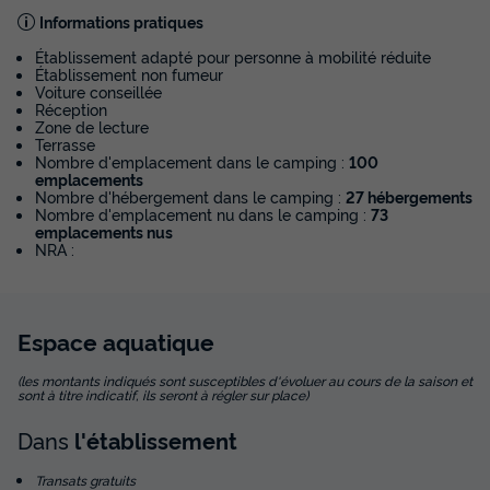
Modifier les dates
Informations pratiques
Meilleur prix pour 7 nuits
Établissement adapté pour personne à mobilité réduite
434 €
-20%
Établissement non fumeur
347,20 €
Voiture conseillée
d'économie
Réception
Prix de comparaison
Zone de lecture
Terrasse
Voir les disponibilités
Nombre d'emplacement dans le camping :
100
emplacements
Nombre d'hébergement dans le camping :
27 hébergements
Nombre d'emplacement nu dans le camping :
73
emplacements nus
NRA :
Espace
aquatique
(les montants indiqués sont susceptibles d'évoluer au cours de la saison et
sont à titre indicatif, ils seront à régler sur place)
MOBILHOME 4 personnes - Mobilhome
PREMIUM - GOLDEN - 2 chambres -
Dans
l'établissement
SAMEDI
Transats gratuits
Adultes
Chambres
Salle de bain