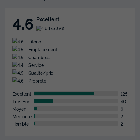
du
19/09/2026
au
26/09/2026
Modifier les dates
Meilleur prix pour 7 nuits
4.6
Excellent
434 €
-20%
175 avis
347,20 €
d'économie
Prix de comparaison
Literie
Emplacement
Voir les disponibilités
Chambres
Service
Qualité/prix
Propreté
Excellent
125
Très Bon
40
Moyen
6
Médiocre
2
MOBILHOME 6 personnes - PREMIUM -
Horrible
2
JONAGOLD - 3 chambres - SAMEDI