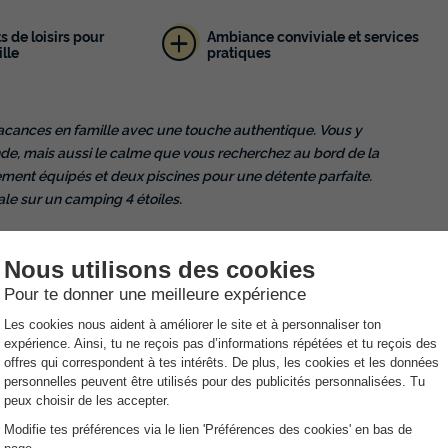
 de loisirs pour
Ambiance conviviale et services
ille
pratiques
vacances en famille avec une touche authentique. Vous y
e, mais aussi le calme que vous recherchez au bord de la
ment équipés et deux piscines pour une détente parfaite.
e sur un camping 4 étoiles.
près de Montelimar, en région Auvergne-Rhône-Alpes. Notre
 écrin de verdure de la Drôme provençale. Pour une nuit ou pour
gés et apprécierez le calme de nos locations ou notre piscine
e tout sous le soleil de Provence.
 provençale se trouve le camping Porte de Provence, à
s exceptionnelles. De taille humaine avec ses
Drôme est un lieu idéal pour des vacances en famille ou entre
 en camping en Drôme ou faites le choix d’une location de