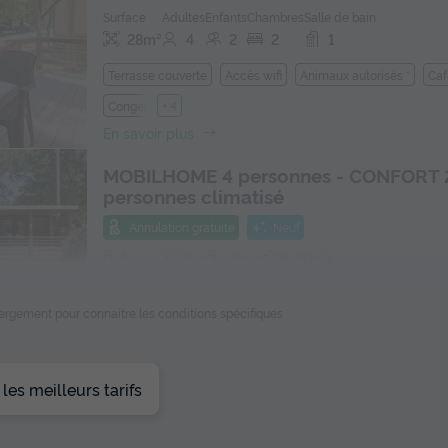
Surface
Adultes
Enfants
Chambres
Salle de bain
28m²
4
2
2
1
Terrasse couverte
Accès wifi
Animaux autorisés *
Caf
Congélateur
+ 4
En savoir plus
MOBILHOME 4 personnes - CONFORT 
personnes climatisé
Annulation gratuite
Neuf
Surface
Adultes
Chambres
Salle de bain
28m²
4
2
1
ébergement pour connaitre les conditions spécifiques
Terrasse couverte
Accès wifi
Animaux autorisés *
Caf
Lave-vaisselle
+ 5
En savoir plus
es meilleurs tarifs
MOBILHOME 4 personnes - CONFORT 
personnes clim PMR