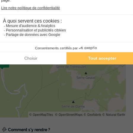
nos charmants hébergements avec terrasse couverte. Et pour
’aires de camping car dans la Drôme sur le camping.
Comment s'y rendre ?