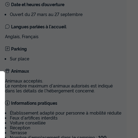
Date et heures d’ouverture
Ouvert du 27 mars au 27 septembre
Langues parlées à l'accueil
Anglais, Français
Parking
Sur place
Animaux
Animaux acceptés.
Le nombre maximum d'animaux autorisés est indiqué
dans les détails de l'hébergement concerné.
Informations pratiques
Établissement adapté pour personne à mobilité réduite
Feux d'artifices interdits
Voiture conseillée
Réception
Terrasse
Nombre d'emplacement dans le camping :
100