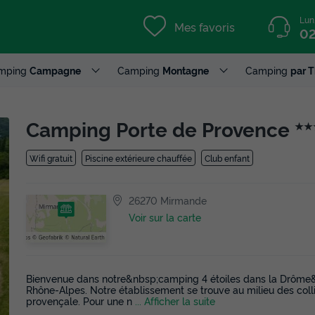
Lun
Mes favoris
02
mping
Campagne
Camping
Montagne
Camping
par 
Camping Porte de Provence
★★
Wifi gratuit
Piscine extérieure chauffée
Club enfant
26270 Mirmande
Voir sur la carte
Bienvenue dans notre&nbsp;camping 4 étoiles dans la Drôme&
Rhône-Alpes. Notre établissement se trouve au milieu des col
provençale. Pour une n
... Afficher la suite