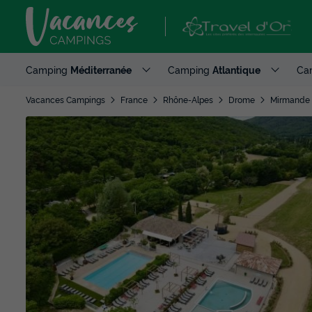
Camping
Méditerranée
Camping
Atlantique
Ca
Vacances Campings
France
Rhône-Alpes
Drome
Mirmande