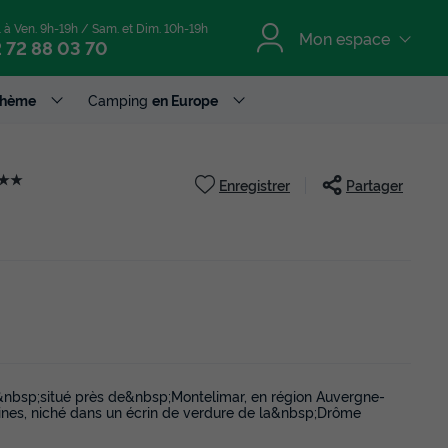
. à Ven. 9h-19h / Sam. et Dim. 10h-19h
Mon espace
 72 88 03 70
Thème
Camping
en Europe
★★
Enregistrer
Partager
nbsp;situé près de&nbsp;Montelimar, en région Auvergne-
lines, niché dans un écrin de verdure de la&nbsp;Drôme