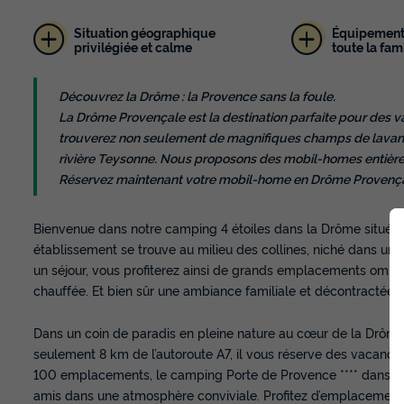
Situation géographique
Équipements
privilégiée et calme
toute la fam
Découvrez la Drôme : la Provence sans la foule.
La Drôme Provençale est la destination parfaite pour des 
trouverez non seulement de magnifiques champs de lavand
rivière Teysonne. Nous proposons des mobil-homes entière
Réservez maintenant votre mobil-home en Drôme Provençal
Bienvenue dans notre camping 4 étoiles dans la Drôme situé 
établissement se trouve au milieu des collines, niché dans un
un séjour, vous profiterez ainsi de grands emplacements ombra
chauffée. Et bien sûr une ambiance familiale et décontractée, l
Dans un coin de paradis en pleine nature au cœur de la Drôme
seulement 8 km de l’autoroute A7, il vous réserve des vacance
100 emplacements, le camping Porte de Provence **** dans la 
amis dans une atmosphère conviviale. Profitez d’emplacements