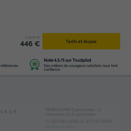
à partir de
446 €
Tarifs et dispos
Noté 4,5/5 sur Trustpilot
 référencés
Des milliers de voyageurs satisfaits nous font
confiance
MOBILHOME 6 personnes - 2
 4 à 6
chambres 4 à 6 personnes
du
20/09/2026
au
27/09/2026
Modifier les dates