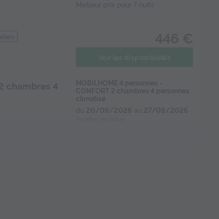
Meilleur prix pour 7 nuits
446 €
etière
Voir les disponibilités
MOBILHOME 4 personnes -
2 chambres 4
CONFORT 2 chambres 4 personnes
climatisé
du
20/09/2026
au
27/09/2026
Modifier les dates
Meilleur prix pour 7 nuits
520 €
etière
Voir les disponibilités
MOBILHOME 4 personnes -
2 chambres 4
CONFORT 2 chambres 4 personnes
clim PMR