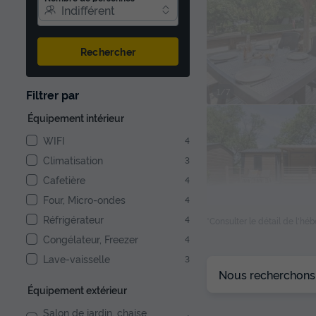
Indifférent
Rechercher
1/7
Filtrer par
Équipement intérieur
WIFI
4
Climatisation
3
Cafetière
4
Four, Micro-ondes
4
Réfrigérateur
4
*Consulter le détail de l'h
Congélateur, Freezer
4
Lave-vaisselle
3
1/7
Nous recherchons l
Équipement extérieur
Salon de jardin, chaise