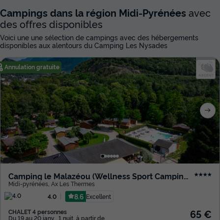
Campings dans la région Midi-Pyrénées
avec
des offres disponibles
Voici une une sélection de campings avec des hébergements
disponibles aux alentours du Camping Les Nysades
Annulation gratuite
Camping le Malazéou (Wellness Sport Camping)
★★★★
Midi-pyrénées
,
Ax Les Thermes
8.6
Excellent
4.0
65 €
CHALET 4 personnes
Du 19 au 20 janv., 1 nuit, à partir de