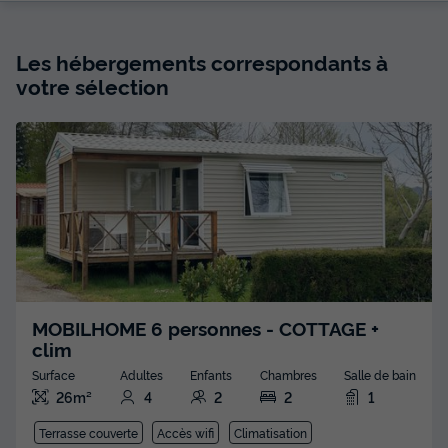
Les hébergements correspondants à
votre sélection
MOBILHOME 6 personnes - COTTAGE +
clim
Surface
Adultes
Enfants
Chambres
Salle de bain
26m²
4
2
2
1
Terrasse couverte
Accès wifi
Climatisation