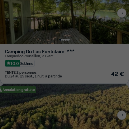
Camping Du Lac Fontclaire
★★★
Languedoc-roussillon
,
Puivert
10.0
Sublime
42 €
TENTE 2 personnes
Du 24 au 25 sept., 1 nuit, à partir de
Annulation gratuite