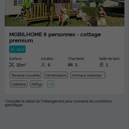
MOBILHOME 6 personnes - cottage
premium
Neuf
Surface
Adultes
Chambres
Salle de bain
32m²
6
3
1
Terrasse couverte
Climatisation
Animaux autorisés *
Cafetière
Réfrigérateur
+ 4
*Consulter le détail de l'hébergement pour connaitre les conditions
spécifiques