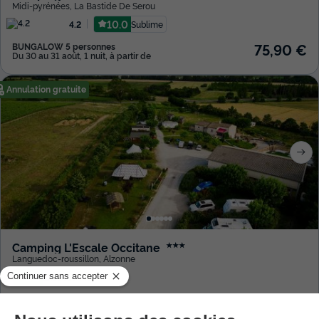
Midi-pyrénées
,
La Bastide De Serou
10.0
Sublime
4.2
75,90 €
BUNGALOW 5 personnes
Du 30 au 31 août, 1 nuit, à partir de
Annulation gratuite
Camping L'Escale Occitane
★★★
Languedoc-roussillon
,
Alzonne
9.5
Exceptionnel
35 €
TENTE 2 personnes
Du 14 au 15 déc., 1 nuit, à partir de