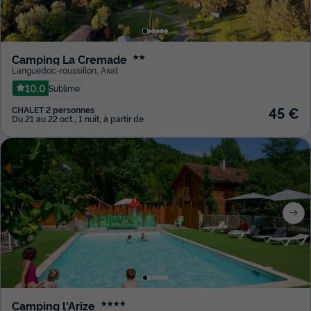
Camping La Cremade
★★
Languedoc-roussillon
,
Axat
10.0
Sublime
45 €
CHALET 2 personnes
Du 21 au 22 oct., 1 nuit, à partir de
Camping l'Arize
★★★★