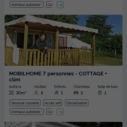
Animaux autorisés *
Cafetière
+ 6
MOBILHOME 7 personnes - COTTAGE +
clim
Surface
Adultes
Enfants
Chambres
Salle de bain
30m²
6
1
3
1
Terrasse couverte
Accès wifi
Climatisation
Animaux autorisés *
Cafetière
+ 6