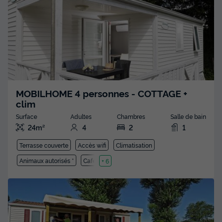
MOBILHOME 4 personnes - COTTAGE +
clim
Surface
Adultes
Chambres
Salle de bain
24m²
4
2
1
Terrasse couverte
Accès wifi
Climatisation
Animaux autorisés *
Cafetière
+ 6