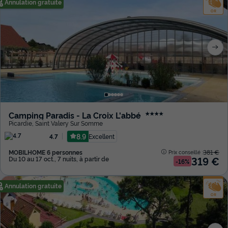
Annulation gratuite
Camping Paradis - La Croix L'abbé
★★★★
Picardie
,
Saint Valery Sur Somme
8.9
Excellent
4.7
MOBILHOME 6 personnes
381 €
Prix conseillé :
319 €
Du 10 au 17 oct., 7 nuits, à partir de
-16%
Annulation gratuite