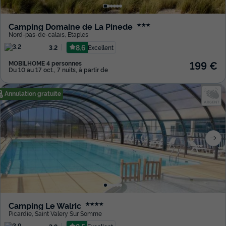
Camping Domaine de La Pinede
★★★
Nord-pas-de-calais
,
Etaples
8.6
Excellent
3.2
199 €
MOBILHOME 4 personnes
Du 10 au 17 oct., 7 nuits, à partir de
Annulation gratuite
Camping Le Walric
★★★★
Picardie
,
Saint Valery Sur Somme