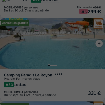
MOBILHOME 6 personnes
464 €
Prix conseillé :
299 €
Du 3 au 10 oct., 7 nuits, à partir de
-35%
Annulation gratuite
Camping Paradis Le Royon
★★★★
Picardie
,
Fort-mahon-plage
8.3
Excellent
331 €
MOBILHOME 4 personnes
Du 27 sept. au 4 oct., 7 nuits, à partir de