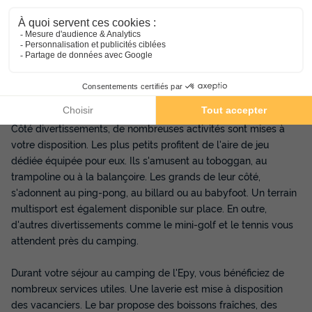
Le camping de l'Epy s'implante à Merlimont, dans le Pas de
Calais. Il vous propose un séjour inoubliable en famille ou entre
amis. Il se situe en effet dans un cadre calme et dans la nature,
propice à la détente. Une piscine couverte vous attend à
proximité de votre location de vacances pour profiter de la
nage.
Côté divertissements, de nombreuses activités sont mises à
votre disposition. Les plus petits profitent de l'aire de jeu
dédiée équipée pour eux. Ils s'amusent au toboggan, au
trampoline ou à la balançoire. Les grands de leur côté,
s'adonnent au ping-pong, au billard ou au babyfoot. Un terrain
multisport est également disponible sur place. En outre,
d'autres divertissements comme le mini-golf et le tennis vous
attendent près du camping.
Durant votre séjour au camping de l'Epy, vous bénéficiez de
nombreux services utiles. Une laverie est mise à disposition
des vacanciers. Le bar propose des boissons fraîches, des