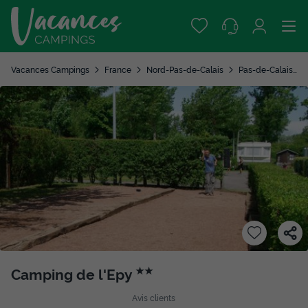
Vacances Campings
France
Nord-Pas-de-Calais
Pas-de-Calais
Camping de l'Epy
★★
Avis clients