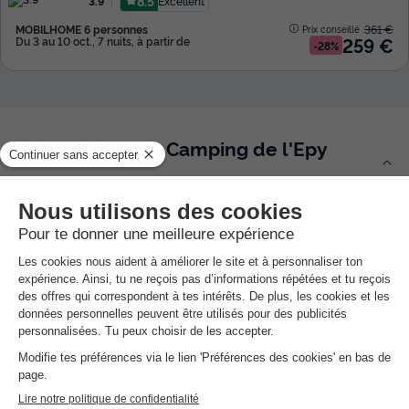
8.5
Excellent
3.9
MOBILHOME 6 personnes
361 €
Prix conseillé :
259 €
Du 3 au 10 oct., 7 nuits, à partir de
-28%
Présentation de Camping de l'Epy
Description, Accès, Points d’intérêts, Aux alentours
Les
Plus
de l'établissement
Endroit calme et nature
Nombreux services et activités
A 3 km de la plage de Merlimont