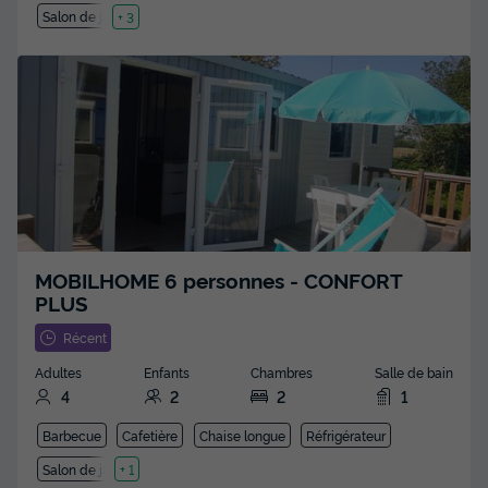
Salon de jardin
+ 3
MOBILHOME 6 personnes - CONFORT
PLUS
Récent
Adultes
Enfants
Chambres
Salle de bain
4
2
2
1
Barbecue
Cafetière
Chaise longue
Réfrigérateur
Salon de jardin
+ 1