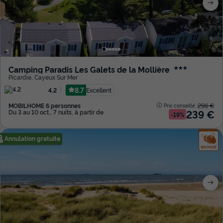
Camping Paradis Les Galets de la Mollière
★★★
Picardie
,
Cayeux Sur Mer
8.7
Excellent
4.2
MOBILHOME 6 personnes
296 €
Prix conseillé :
239 €
Du 3 au 10 oct., 7 nuits, à partir de
-19%
Annulation gratuite