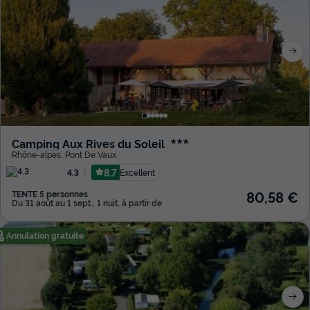
Camping Aux Rives du Soleil
★★★
Rhône-alpes
,
Pont De Vaux
8.7
Excellent
4.3
80,58 €
TENTE 5 personnes
Du 31 août au 1 sept., 1 nuit, à partir de
Annulation gratuite