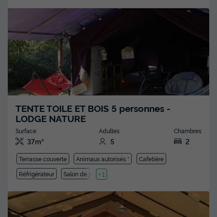
TENTE TOILE ET BOIS 5 personnes -
LODGE NATURE
Surface
Adultes
Chambres
37m²
5
2
Terrasse couverte
Animaux autorisés *
Cafetière
Réfrigérateur
Salon de jardin
+ 1