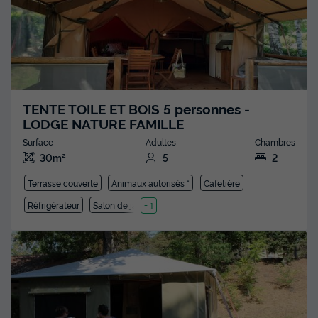
TENTE TOILE ET BOIS 5 personnes -
LODGE NATURE FAMILLE
Surface
Adultes
Chambres
30m²
5
2
Terrasse couverte
Animaux autorisés *
Cafetière
Réfrigérateur
Salon de jardin
+ 1