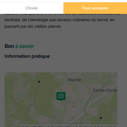
vallonnée où se mêlent bocages, prés, forêts et lacs. Côté
culture, vous partirez à la rencontre de toutes les richesses du
territoire, de l'oenologie aux saveurs culinaires du terroir, en
passant par les vieilles pierres.
Bon
à savoir
Information pratique