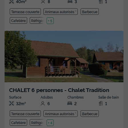
40m²
8
3
1
Terrasse couverte
Animaux autorisés *
Barbecue
Cafetière
Réfrigérateur
+ 5
CHALET 6 personnes - Chalet Tradition
Surface
Adultes
Chambres
Salle de bain
32m²
6
2
1
Terrasse couverte
Animaux autorisés *
Barbecue
Cafetière
Réfrigérateur
+ 4