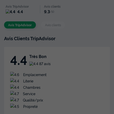
Avis TripAdvisor
Avis clients
4.4
9.3
/10
Avis TripAdvisor
Avis clients
Avis Clients TripAdvisor
4.4
Très Bon
87 avis
Emplacement
Literie
Chambres
Service
Qualité/prix
Propreté