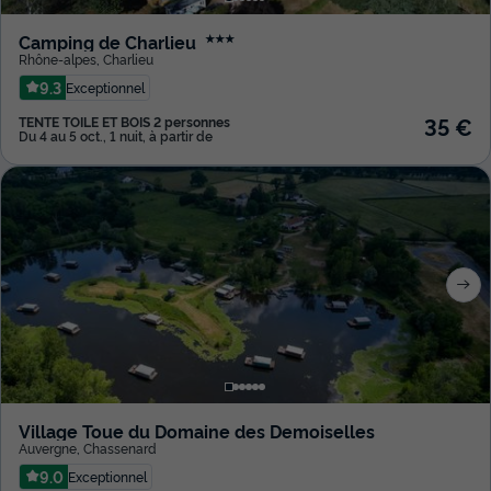
Camping de Charlieu
★★★
Rhône-alpes
,
Charlieu
9.3
Exceptionnel
35 €
TENTE TOILE ET BOIS 2 personnes
Du 4 au 5 oct., 1 nuit, à partir de
Village Toue du Domaine des Demoiselles
Auvergne
,
Chassenard
9.0
Exceptionnel