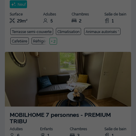
Neuf
Surface
Adultes
Chambres
Salle de bain
29m²
5
2
1
Terrasse semi-couverte
Climatisation
Animaux autorisés *
Cafetière
Réfrigérateur
+ 2
MOBILHOME 7 personnes - PREMIUM
TRIBU
Adultes
Enfants
Chambres
Salle de bain
6
1
3
1