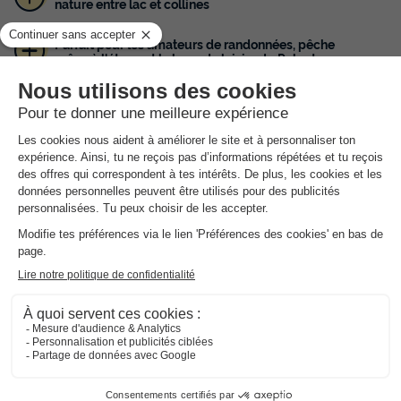
nature entre lac et collines
Parfait pour les amateurs de randonnées, pêche
grâce à l'étang et la base de loisirs du Paluet
Camping calme et familial
Situé dans un écrin de nature entre lac et collines, le Camping
de Matour vous accueille dans une atmosphère chaleureuse où
règnent la convivialité et la tranquillité. Reposez-vous et
profitez de ce cadre verdoyant pour vous reconnecter à la
nature grâce aux nombreuses activités de plein air proposées
sur place. Amateurs de randonnées, de pêche, de baignade,
vous avez trouvé l'endroit idéal ! La base de loisirs du Paluet
regorge d'animations familiales, de tout un panel d'activités de
plein air et d'un espace aquatique qui ravira les enfants et les
plus grands...
Au coeur de la Saône-et-Loire, Matour est le point de départ
idéal pour découvrir à pied ou en vélo cette belle région