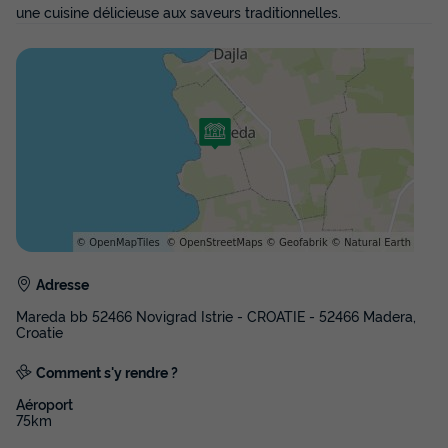
TENTE 6 personnes - Tente Safari Lodge | 3 Ch. | 6 Pers. |
une cuisine délicieuse aux saveurs traditionnelles.
Terrasse surélevée | 1 SDB | Clim.
du
19/09/2026
au
26/09/2026
Modifier les dates
Meilleur prix pour 7 nuits
308 €
-25%
231 €
d'économie
Prix de comparaison
Voir les disponibilités
Adresse
Mareda bb 52466 Novigrad Istrie - CROATIE - 52466 Madera,
Croatie
Comment s'y rendre ?
Aéroport
75km
TENTE TOILE ET BOIS 5 personnes -