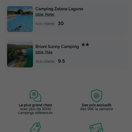
Camping Zelana Laguna
Istrie, Porec
10
Avis clients
★★
Brioni Sunny Camping
Istrie, Pula
MOBILHOME 6 personnes - Maravea
9.5
Avis clients
Family Holiday Home
Annulation gratuite
Surface
Adultes
Chambres
Salle de bain
34m²
6
3
2
Cafetière
Réfrigérateur
Micro-ondes
Télévision
Le plus grand choix
Des prix exclusifs
avec plus de 3000
dès 99€ la semaine
campings référencés
MOBILHOME 6 personnes - Maravea Family Holiday Home
du
20/09/2026
au
27/09/2026