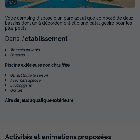
1/8
TENTE TOILE ET BOIS 5 personnes - Aminess Maravea -
Tente Safari Confort
du
19/09/2026
au
26/09/2026
Votre camping dispose d'un parc aquatique composé de deux
bassins dont un à débordement et d'une pataugeoire pour les
Modifier les dates
plus petits.
Meilleur prix pour 7 nuits
Dans
l'établissement
314,86 €
-15%
267,63 €
d'économie
Transats payants
Parasols
Prix de comparaison
Piscine extérieure non chauffée
Voir les disponibilités
Ouvert toute la saison
Avec pataugeoire
5 toboggans
Gratuit
Aire de jeux aquatique extérieure
Activités et animations proposées