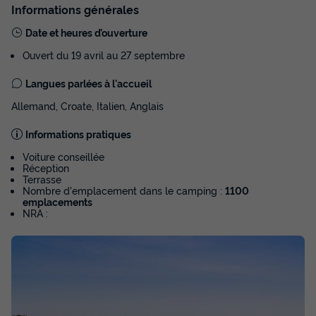
Aminess Maravea - Safari tent Lodge (5P)
Informations générales
Annulation gratuite
Date et heures d’ouverture
Surface
Adultes
Chambres
Ouvert du 19 avril au 27 septembre
19m²
5
2
Langues parlées à l'accueil
Terrasse couverte
Cafetière
Congélateur
Réfrigérateur
Allemand, Croate, Italien, Anglais
Salon de jardin
+ 1
Informations pratiques
Voiture conseillée
TENTE TOILE ET BOIS 5 personnes - Aminess Maravea -
Réception
Safari tent Lodge (5P)
Terrasse
Nombre d'emplacement dans le camping :
1100
du
11/09/2026
au
18/09/2026
emplacements
Modifier les dates
NRA :
Meilleur prix pour 7 nuits
299,88 €
-15%
254,89 €
d'économie
Prix de comparaison
Voir les disponibilités
Voir la carte