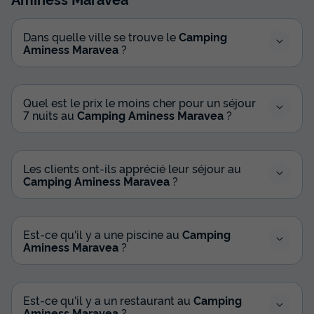
Cafetière
Réfrigérateur
Micro-ondes
Télévision
Dans quelle ville se trouve le
Camping
Aminess Maravea
?
MOBILHOME 4 personnes - Maravea Premium Holiday
Home
du
24/09/2026
au
01/10/2026
Modifier les dates
Quel est le prix le moins cher pour un séjour
Meilleur prix pour 7 nuits
7 nuits au
Camping Aminess Maravea
?
539 €
Voir les disponibilités
Les clients ont-ils apprécié leur séjour au
Camping Aminess Maravea
?
Est-ce qu'il y a une piscine au
Camping
Aminess Maravea
?
Est-ce qu'il y a un restaurant au
Camping
Aminess Maravea
?