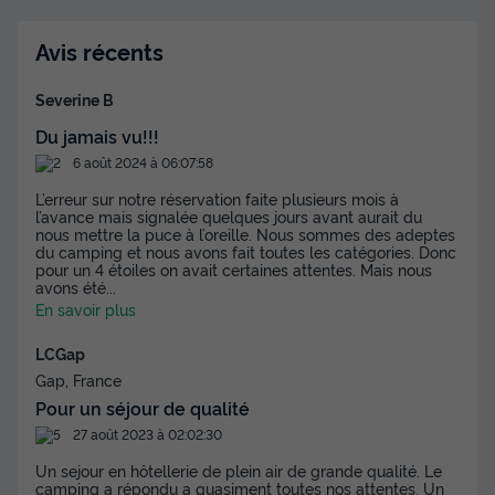
Salon de jardin
+ 2
Avis récents
TENTE TOILE ET BOIS 4 personnes - Aminess Maravea -
Tente Safari + sanitaires (4P)
Severine B
du
14/09/2026
au
21/09/2026
Du jamais vu!!!
Modifier les dates
6 août 2024 à 06:07:58
Meilleur prix pour 7 nuits
L’erreur sur notre réservation faite plusieurs mois à
487,34 €
-15%
l’avance mais signalée quelques jours avant aurait du
414,23 €
nous mettre la puce à l’oreille. Nous sommes des adeptes
d'économie
du camping et nous avons fait toutes les catégories. Donc
Prix de comparaison
pour un 4 étoiles on avait certaines attentes. Mais nous
avons été
...
Voir les disponibilités
En savoir plus
LCGap
Gap, France
Pour un séjour de qualité
27 août 2023 à 02:02:30
Un sejour en hôtellerie de plein air de grande qualité. Le
camping a répondu a quasiment toutes nos attentes. Un