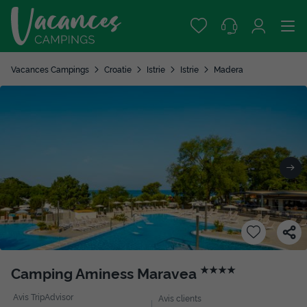
Vacances Campings
Croatie
Istrie
Istrie
Madera
Camping Aminess Maravea
★★★★
Avis TripAdvisor
Avis clients