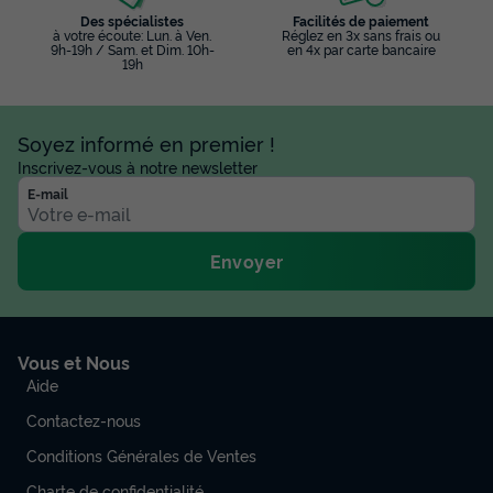
Modifier les dates
Des spécialistes
Facilités de paiement
Meilleur prix pour 7 nuits
à votre écoute: Lun. à Ven.
Réglez en 3x sans frais ou
9h-19h / Sam. et Dim. 10h-
en 4x par carte bancaire
637 €
19h
Voir les disponibilités
Soyez informé en premier !
Inscrivez-vous à notre newsletter
E-mail
Envoyer
Vous et Nous
MOBILHOME 6 personnes - Maravea
Aide
Premium Holifay Home (MHPV)
Contactez-nous
Annulation gratuite
Conditions Générales de Ventes
Adultes
Enfants
Chambres
Salle de bain
Charte de confidentialité
4
2
2
2