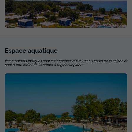
Espace
aquatique
(les montants indiqués sont susceptibles d'évoluer au cours de la saison et
TENTE TOILE ET BOIS 5 personnes -
sont à titre indicatif, ils seront à régler sur place)
Aminess Maravea - Tente Safari Confort
Annulation gratuite
Surface
Adultes
Chambres
19m²
5
2
Terrasse couverte
Cafetière
Congélateur
Réfrigérateur
Salon de jardin
+ 2