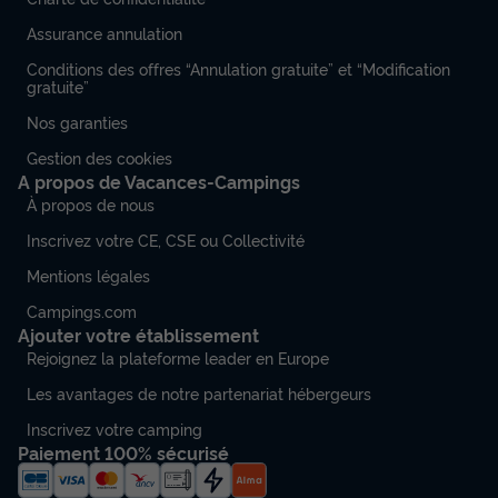
Assurance annulation
Climatisation
Animaux autorisés *
Cafetière
Conditions des offres “Annulation gratuite” et “Modification
Réfrigérateur
Salon de jardin
+ 1
gratuite”
Nos garanties
MOBILHOME 6 personnes - Maravea Premium Holifay
Gestion des cookies
Home (MHPV)
A propos de Vacances-Campings
du
26/09/2026
au
03/10/2026
À propos de nous
Modifier les dates
Inscrivez votre CE, CSE ou Collectivité
Meilleur prix pour 7 nuits
Mentions légales
662 €
Campings.com
Voir les disponibilités
Ajouter votre établissement
Rejoignez la plateforme leader en Europe
Les avantages de notre partenariat hébergeurs
Inscrivez votre camping
Paiement 100% sécurisé