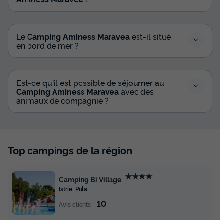
MOBILHOME 4 personnes - Mirami' Family
Village – Premium Holiday Home
Le
Camping Aminess Maravea
est-il situé
Annulation gratuite
en bord de mer ?
Surface
Adultes
Chambres
Salle de bain
32m²
4
2
2
Est-ce qu'il est possible de séjourner au
Climatisation
Cafetière
Réfrigérateur
Micro-ondes
Camping Aminess Maravea
avec des
animaux de compagnie ?
MOBILHOME 4 personnes - Mirami' Family Village –
Premium Holiday Home
du
25/09/2026
au
02/10/2026
Top campings de la région
Modifier les dates
Meilleur prix pour 7 nuits
623 €
★★★★
Camping Bi Village
Istrie, Pula
Voir les disponibilités
10
Avis clients