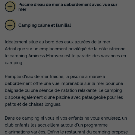
Piscine d'eau de mer à débordement avec vue sur
mer
Camping calme et familial
Idéalement situé au bord des eaux azurées de la mer
Adriatique sur un emplacement privilégié de la côte istrienne,
TENTE 6 personnes - Tente Safari Lodge |
le camping Aminess Maravea est le paradis des vacances en
3 Ch. | 6 Pers. | Terrasse surélevée | 1 SDB |
camping.
Clim.
Remplie d'eau de mer fraîche, la piscine à marée à
Annulation gratuite
débordement offre une vue imprenable sur la mer pour une
Surface
Adultes
Chambres
Salle de bain
baignade ou une séance de natation relaxante. Le camping
35m²
6
3
1
dispose également d'une piscine avec pataugeoire pour les
petits et de chaises longues.
Cafetière
Lave-vaisselle
Congélateur
Réfrigérateur
Salon de jardin
+ 1
Dans ce camping ni vous ni vos enfants ne vous ennuierez, un
club enfants les accueillera autour d'un programme
d'animations variées. Enfinn le restaurant du camping propose