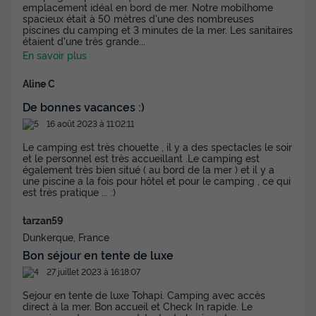
emplacement idéal en bord de mer. Notre mobilhome
spacieux était à 50 mètres d'une des nombreuses
piscines du camping et 3 minutes de la mer. Les sanitaires
TENTE TOILE ET BOIS 6 personnes -
étaient d'une très grande
...
Aminess Maravea - Tente Safari +
En savoir plus
sanitaires (6P)
Aline C
Annulation gratuite
De bonnes vacances :)
Surface
Adultes
Chambres
Salle de bain
16 août 2023 à 11:02:11
34m²
6
3
1
Le camping est très chouette , il y a des spectacles le soir
Terrasse couverte
Cafetière
Congélateur
Réfrigérateur
et le personnel est très accueillant .Le camping est
également très bien situé ( au bord de la mer ) et il y a
Salon de jardin
+ 2
une piscine a la fois pour hôtel et pour le camping , ce qui
est très pratique ... :)
tarzan59
TENTE TOILE ET BOIS 6 personnes - Aminess Maravea -
Dunkerque, France
Tente Safari + sanitaires (6P)
Bon séjour en tente de luxe
du
14/09/2026
au
21/09/2026
Modifier les dates
27 juillet 2023 à 16:18:07
Meilleur prix pour 7 nuits
Sejour en tente de luxe Tohapi. Camping avec accès
direct à la mer. Bon accueil et Check In rapide. Le
584,78 €