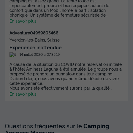
-15%
camping est assez grand. La tente louée est
497,06 €
impeccablement propre et bien équipée, autant de
d'économie
confort que dans un Mobil home, à part l'isolation
Prix de comparaison
phonique. Un système de fermeture sécurisée de
...
En savoir plus
Voir les disponibilités
Adventure04959805466
Yverdon-les-Bains, Suisse
Experience inattendue
14 juillet 2020 à 07:38:19
A cause de la situation du COVID notre réservation initiale
à l'hôtel Aminess Laguna à été annulée. Le groupe nous a
proposé de prendre un bungalow dans leur camping.
D'abord déçu, nous avons quand même décidé de vivre
cette expérience.
Nous avons été effectivement surpris par la qualité
...
MOBILHOME 4 personnes - Maravea
En savoir plus
Premium Holiday Home
Annulation gratuite
Surface
Adultes
Chambres
Salle de bain
32m²
4
2
2
Questions fréquentes sur le
Camping
Aminess Maravea