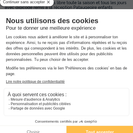
Piscine chauffée en accès libre toute la saison et tous les jours
avec digicode remis à la réception Pataugeoire enfants
attenante Maillots de bain classiques autorisés uniquement
Pas de surveillant de baignade
Dans
l'établissement
Transats gratuits
Couverte et découvrable chauffée
Ouvert toute la saison
Avec pataugeoire
Baignade non surveillée
Gratuit
Piscine pour enfants non chauffée
En accès libre avec digicode remis à l'accueil Pas de
surveillant, surveillance des parents obligatoire
Ouvert en juillet et août
Avec pataugeoire
Gratuit