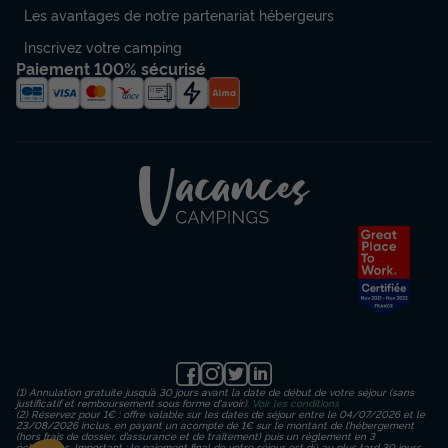
Les avantages de notre partenariat hébergeurs
Inscrivez votre camping
Paiement 100% sécurisé
(1) Annulation gratuite jusqu’à 30 jours avant la date de début de votre séjour (sans
justificatif et remboursement sous forme d'avoir).
Voir les conditions
(2) Réservez pour 1€ : offre valable sur les dates de séjour entre le 04/07/2026 et le
23/08/2026 inclus, en payant un acompte de 1€ sur le montant de l’hébergement
(hors frais de dossier, d’assurance et de traitement) puis un règlement en 3
échéances. Important : le paiement final de votre séjour est dû au plus tard 30 jours