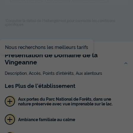
Cafetière
Lave-vaisselle
+ 5
*Consulter le détail de l'hébergement pour connaitre les conditions
spécifiques
CHALET 6 personnes - Premium 3 Pièces 4/6 Personnes
Climatisé + TV
du
25/08/2026
au
01/09/2026
Nous recherchons les meilleurs tarifs
Modifier les dates
Présentation de Domaine de la
Meilleur prix pour 7 nuits
Vingeanne
918,50 €
-24%
689 €
d'économie
Description, Accès, Points d’intérêts, Aux alentours
Prix de comparaison
Les
Plus
de l'établissement
Voir les disponibilités
Aux portes du Parc National de Forêts, dans une
nature préservée avec vue imprenable sur le lac.
Ambiance familiale au calme