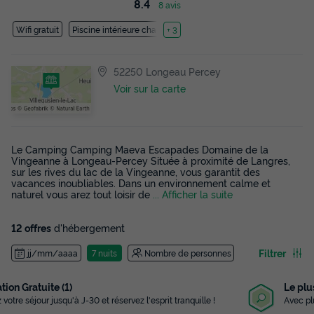
8.4
8 avis
Wifi gratuit
Piscine intérieure chauffée
+ 3
52250 Longeau Percey
Voir sur la carte
Le Camping Camping Maeva Escapades Domaine de la
Vingeanne à Longeau-Percey Située à proximité de Langres,
sur les rives du lac de la Vingeanne, vous garantit des
vacances inoubliables. Dans un environnement calme et
naturel vous arez tout loisir de
... Afficher la suite
12 offres
d'hébergement
Filtrer
jj/mm/aaaa
7 nuits
Nombre de personnes
Le plus grand choix
Avec plus de 3 000 campings référencés