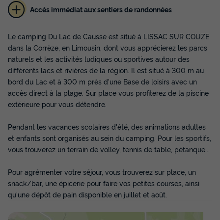
Accès immédiat aux sentiers de randonnées
MOBILHOME 4 personnes - Confort 29m²
Le camping Du Lac de Causse est situé à LISSAC SUR COUZE
(2 chambres) + terrasse semi-couverte
dans la Corrèze, en Limousin, dont vous apprécierez les parcs
6m²
naturels et les activités ludiques ou sportives autour des
différents lacs et rivières de la région. Il est situé à 300 m au
Annulation gratuite
Neuf
bord du Lac et à 300 m près d'une Base de loisirs avec un
Surface
Adultes
Chambres
Salle de bain
accès direct à la plage. Sur place vous profiterez de la piscine
29m²
4
2
1
extérieure pour vous détendre.
Terrasse semi-couverte
Cafetière
Lave-vaisselle
Pendant les vacances scolaires d'été, des animations adultes
Congélateur
Réfrigérateur
+ 4
et enfants sont organisés au sein du camping. Pour les sportifs,
vous trouverez un terrain de volley, tennis de table, pétanque...
MOBILHOME 4 personnes - Confort 29m² (2 chambres) +
Pour agrémenter votre séjour, vous trouverez sur place, un
terrasse semi-couverte 6m²
snack/bar, une épicerie pour faire vos petites courses, ainsi
du
24/09/2026
au
01/10/2026
qu'une dépôt de pain disponible en juillet et août.
Modifier les dates
Meilleur prix pour 7 nuits