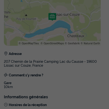
436 €
Voir les disponibilités
Adresse
207 Chemin de la Prairie Camping Lac du Causse - 19600
Lissac sur Couze, France
MOBILHOME 4 personnes - Mobil-home
Comment s'y rendre ?
Confort PMR 29m² (2chambres) + LV + TV +
terrasse semi-couverte 6m² 4 personnes.
Gare
10km
Annulation gratuite
Informations générales
Surface
Adultes
Chambres
Salle de bain
29m²
4
2
1
Horaires de la réception