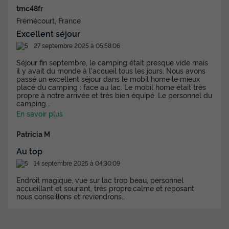
tmc48fr
Frémécourt, France
Excellent séjour
27 septembre 2025 à 05:58:06
GÎTE 5 personnes
Séjour fin septembre, le camping était presque vide mais
il y avait du monde à l'accueil tous les jours. Nous avons
passé un excellent séjour dans le mobil home le mieux
Annulation gratuite
placé du camping : face au lac. Le mobil home était très
propre à notre arrivée et très bien équipé. Le personnel du
Surface
Adultes
Chambres
Salle de bain
camping
...
32m²
5
2
1
En savoir plus
Terrasse couverte
Cafetière
Lave-vaisselle
Congélateur
Patricia M
Réfrigérateur
+ 5
Au top
14 septembre 2025 à 04:30:09
GÎTE 5 personnes
du
18/09/2026
au
25/09/2026
Endroit magique, vue sur lac trop beau, personnel
accueillant et souriant, très propre,calme et reposant,
Modifier les dates
nous conseillons et reviendrons..
Meilleur prix pour 7 nuits
616 €