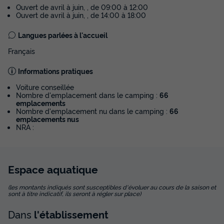
Terrasse semi-couverte
Animaux autorisés *
Cafetière
Ouvert de avril à juin, , de 09:00 à 12:00
Ouvert de avril à juin, , de 14:00 à 18:00
Lave-vaisselle
Congélateur
+ 6
Langues parlées à l'accueil
Français
MOBILHOME 4 personnes - Mobil-home Confort PMR
29m² (2chambres) + LV + TV + terrasse semi-couverte 6m²
4 personnes.
Informations pratiques
du
24/09/2026
au
01/10/2026
Voiture conseillée
Modifier les dates
Nombre d'emplacement dans le camping :
66
emplacements
Meilleur prix pour 7 nuits
Nombre d'emplacement nu dans le camping :
66
436 €
emplacements nus
NRA :
Voir les disponibilités
Espace
aquatique
(les montants indiqués sont susceptibles d'évoluer au cours de la saison et
sont à titre indicatif, ils seront à régler sur place)
Dans
l'établissement