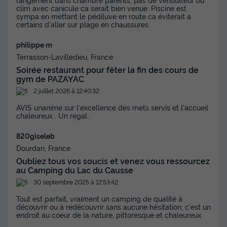
Surface
Adultes
Chambres
Salle de bain
clim avec canicule ca serait bien venue. Piscine est
sympa en mettant le pédiluve en route ca éviterait a
35m²
6
3
1
certains d'aller sur plage en chaussures.
Terrasse semi-couverte
Cafetière
Lave-vaisselle
philippe m
Congélateur
Réfrigérateur
+ 4
Terrasson-Lavilledieu, France
Soirée restaurant pour fêter la fin des cours de
gym de PAZAYAC
MOBILHOME 6 personnes - Confort 35m² (3 chambres)
2 juillet 2026 à 12:40:32
+vue sur le lac
AVIS unanime sur l'excellence des mets servis et l'accueil
du
24/09/2026
au
01/10/2026
chaleureux . Un régal .
Modifier les dates
Meilleur prix pour 7 nuits
820giseleb
544 €
Dourdan, France
Oubliez tous vos soucis et venez vous ressourcez
Voir les disponibilités
au Camping du Lac du Causse
30 septembre 2025 à 12:53:42
Tout est parfait, vraiment un camping de qualité à
découvrir ou à redécouvrir sans aucune hésitation, c'est un
endroit au coeur de la nature, pittoresque et chaleureux