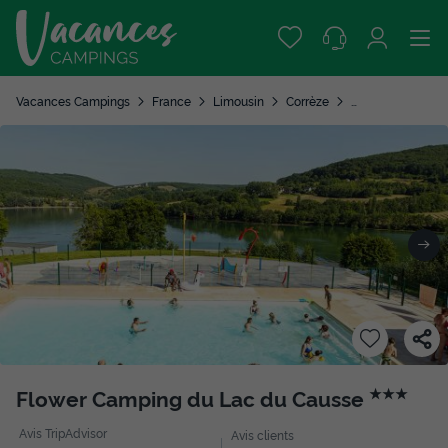
Vacances Campings
France
Limousin
Corrèze
Lissac sur Couze
Flower Camping du Lac du Causse
★★★
Avis TripAdvisor
Avis clients