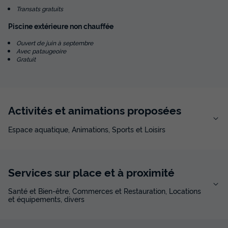
Transats gratuits
Piscine extérieure non chauffée
CHALET 6 personnes - CONFORT
Ouvert de juin à septembre
Avec pataugeoire
Surface
Adultes
Chambres
Salle de bain
Gratuit
26m²
6
2
1
Terrasse couverte
Cafetière
Réfrigérateur
Salon de jardin
Micro-ondes
+ 1
Activités et animations proposées
Espace aquatique, Animations, Sports et Loisirs
CHALET 6 personnes - CONFORT
du
29/08/2026
au
05/09/2026
Modifier les dates
Meilleur prix pour 7 nuits
Services sur place et à proximité
476 €
Santé et Bien-être, Commerces et Restauration, Locations
et équipements, divers
Voir les disponibilités