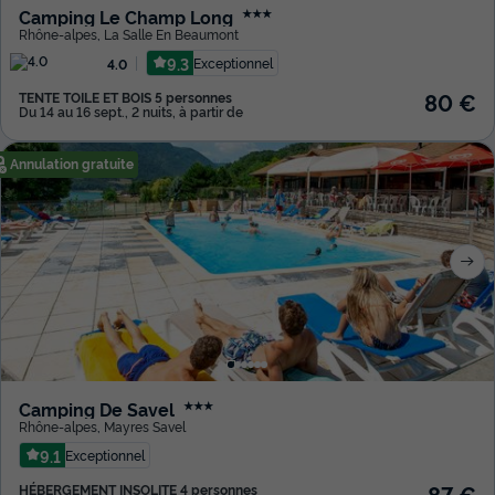
Camping Le Champ Long
★★★
Rhône-alpes
,
La Salle En Beaumont
9.3
Exceptionnel
4.0
80 €
TENTE TOILE ET BOIS 5 personnes
Du 14 au 16 sept., 2 nuits, à partir de
Annulation gratuite
Camping De Savel
★★★
Rhône-alpes
,
Mayres Savel
9.1
Exceptionnel
87 €
HÉBERGEMENT INSOLITE 4 personnes