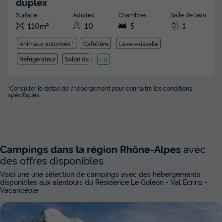
duplex
Surface
Adultes
Chambres
Salle de bain
110m²
10
5
1
Animaux autorisés *
Cafetière
Lave-vaisselle
Réfrigérateur
Salon de jardin
+ 3
*Consulter le détail de l'hébergement pour connaitre les conditions
spécifiques
Campings dans la région Rhône-Alpes
avec
des offres disponibles
Voici une une sélection de campings avec des hébergements
disponibles aux alentours du Résidence Le Goléon - Val Ecrins -
Vacancéole