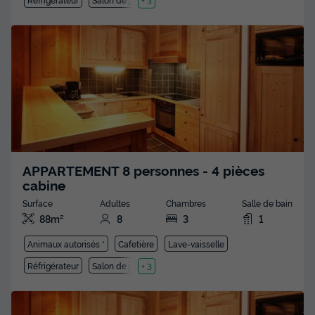
+ 3
APPARTEMENT 8 personnes - 4 pièces
cabine
Surface
Adultes
Chambres
Salle de bain
88m²
8
3
1
Animaux autorisés *
Cafetière
Lave-vaisselle
Réfrigérateur
Salon de jardin
+ 3