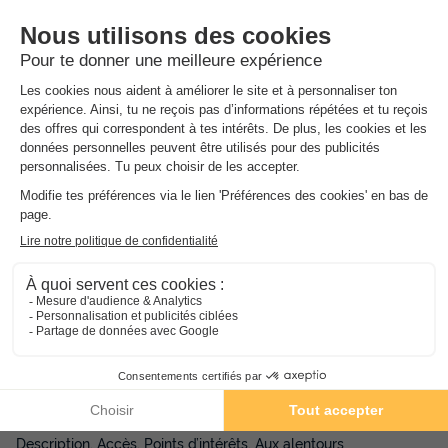
Camping Alpes Dauphine
★★★★
Provence-alpes-côte D'azur
,
Gap
8.9
Excellent
4.3
80 €
MOBILHOME 5 personnes
Du 23 au 25 sept., 2 nuits, à partir de
Présentation de Résidence Le Goléon
- Val Ecrins - Vacancéole
Description, Accès, Points d’intérêts, Aux alentours