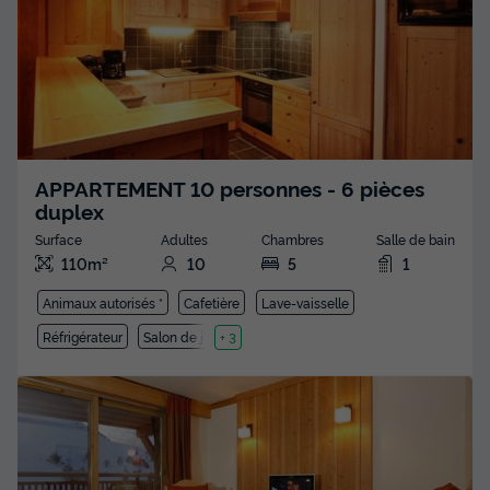
APPARTEMENT 10 personnes - 6 pièces
duplex
Surface
Adultes
Chambres
Salle de bain
110m²
10
5
1
Animaux autorisés *
Cafetière
Lave-vaisselle
Réfrigérateur
Salon de jardin
+ 3