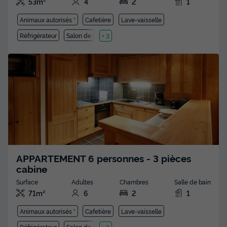
53m²
4
2
1
Animaux autorisés *
Cafetière
Lave-vaisselle
Réfrigérateur
Salon de jardin
+ 3
APPARTEMENT 6 personnes - 3 pièces
cabine
Surface
Adultes
Chambres
Salle de bain
71m²
6
2
1
Animaux autorisés *
Cafetière
Lave-vaisselle
Réfrigérateur
Salon de jardin