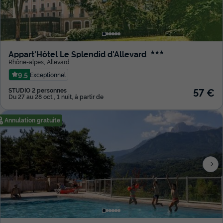
Appart'Hôtel Le Splendid d'Allevard
★★★
Rhône-alpes
,
Allevard
9.5
Exceptionnel
57 €
STUDIO 2 personnes
Du 27 au 28 oct., 1 nuit, à partir de
Annulation gratuite