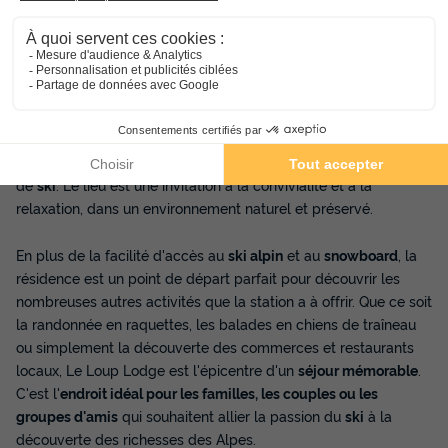
Le Chalet Le Loup Lodge se distingue par son architecture
traditionnelle, alliant charme et modernité. Les appartements,
conçus pour le bien-être de chacun, sont décorés avec soin et
offrent un
cadre chaleureux et cosy
. Vous y trouverez tout
l'équipement nécessaire pour un séjour réussi, avec des
espaces de vie confortables où se détendre après une journée
de
ski
. Le lieu est une invitation à la convivialité et à la
relaxation, dans un environnement naturel et préservé.
En plus de la facilité d'accès au
ski alpin
et au
snowboard
, la
résidence est un point de départ parfait pour découvrir les
nombreuses autres activités que la station a à offrir. Que ce soit
la randonnée en raquettes, les balades en chiens de traîneau
ou simplement la découverte des commerces et restaurants
locaux, Le Loup Lodge est l'épicentre d'un
séjour mémorable
.
C'est l'
endroit idéal pour les familles, les couples ou les
groupes d'amis
qui souhaitent allier la passion du
ski
à la
découverte des richesses des Alpes.