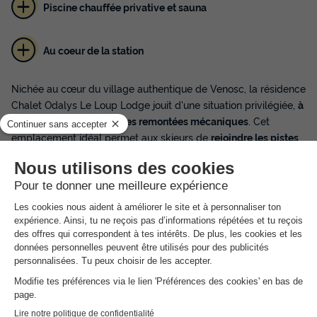
Piscine chauffée privative et sauna
Au coeur de la station
Nichée au cœur du village authentique de Venosc, la résidence
Chalet Odalys Le Loup Lodge jouit d'une situation privilégiée,
à
seulement 300 mètres des remontées mécaniques
. Cet
emplacement idéal permet aux skieurs de
rejoindre les pistes
en un clin d'œil
et de profiter pleinement du
domaine skiable
des Deux Alpes
, l'un des plus grands d'Europe. Le retour au
chalet, après une journée intense sur les
pistes du glacier
, est
tout aussi aisé, garantissant un confort optimal pour tous.
Rien de tel que de se détendre après une longue journée sur
les pistes ! Pour cela, votre chalet met à votre disposition un
espace bien-être d’exception :
un sauna pour vous ressourcer
,
et surtout,
une piscine couverte et chauffée
. C’est l’endroit
parfait pour vous relaxer et vous ressourcer avant une nouvelle
journée de ski.