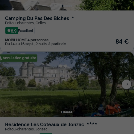
Camping Du Pas Des Biches
★
Poitou-charentes
,
Celles
8.9
Excellent
84 €
MOBILHOME 4 personnes
Du 14 au 16 sept., 2 nuits, à partir de
Annulation gratuite
Résidence Les Coteaux de Jonzac
★★★★
Poitou-charentes
,
Jonzac