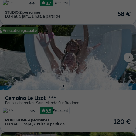
8.7
Excellent
4.4
58 €
STUDIO 2 personnes
Du 4 au 5 janv., 1 nuit, à partir de
Annulation gratuite
Camping Le Lizot
★★★
Poitou-charentes
,
Saint Mande Sur Bredoire
8.5
Excellent
3.6
120 €
MOBILHOME 4 personnes
Du 9 au 11 sept., 2 nuits, à partir de