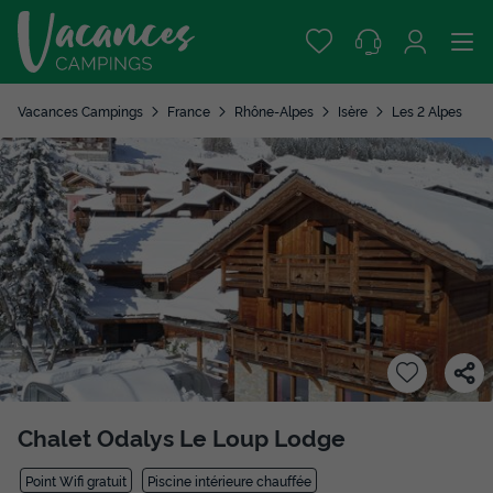
Vacances Campings
France
Rhône-Alpes
Isère
Les 2 Alpes
Chalet Odalys Le Loup Lodge
Point Wifi gratuit
Piscine intérieure chauffée