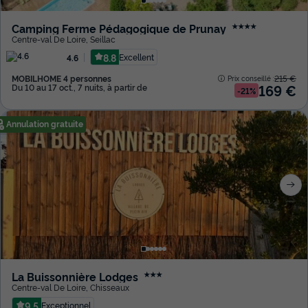
Camping Ferme Pédagogique de Prunay
★★★★
Centre-val De Loire
,
Seillac
8.8
Excellent
4.6
MOBILHOME 4 personnes
215 €
Prix conseillé :
169 €
Du 10 au 17 oct., 7 nuits, à partir de
-21%
Annulation gratuite
La Buissonnière Lodges
★★★
Centre-val De Loire
,
Chisseaux
9.5
Exceptionnel