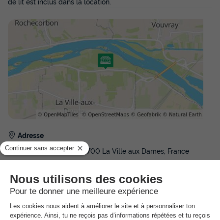
de lit est inclus dans la location.
Adresse
8 rue Berthe Morisot - 37700 La Ville aux Dames, France
Comment s'y rendre ?
Gare
5km
Bus, Voiture, Vélo