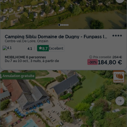
Camping Siblu Domaine de Dugny - Funpass Inclus
★★★★
Centre-val De Loire
,
Onzain
8.7
Excellent
4.1
MOBILHOME 6 personnes
264 €
Prix conseillé :
184,80 €
Du 7 au 10 oct., 3 nuits, à partir de
-30%
Annulation gratuite