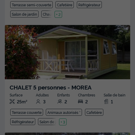
Terrasse semi-couverte
Cafetière
Réfrigérateur
Salon de jardin
Chauffage
+ 2
CHALET 5 personnes - MOREA
Surface
Adultes
Enfants
Chambres
Salle de bain
25m²
3
2
2
1
Terrasse couverte
Animaux autorisés *
Cafetière
Réfrigérateur
Salon de jardin
+ 3