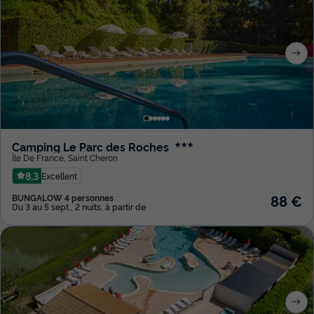
Camping Le Parc des Roches
★★★
Île De France
,
Saint Cheron
8.3
Excellent
88 €
BUNGALOW 4 personnes
Du 3 au 5 sept., 2 nuits, à partir de