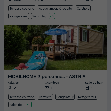
Terrasse couverte
Accueil mobilité réduite
Cafetière
Réfrigérateur
Salon de jardin
+ 3
MOBILHOME 2 personnes - ASTRIA
Adultes
Chambres
Salle de bain
2
1
1
Terrasse couverte
Cafetière
Congélateur
Réfrigérateur
Salon de jardin
+ 2