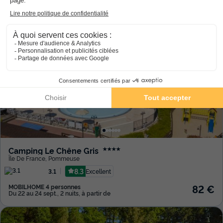
198 €
MOBILHOME 6 personnes
Du 6 au 8 oct., 2 nuits, à partir de
Annulation gratuite
Camping Le Chêne Gris
★★★★
Île De France
,
Pommeuse
8.3
Excellent
3.1
82 €
MOBILHOME 4 personnes
Du 22 au 24 sept., 2 nuits, à partir de