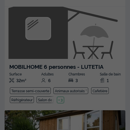
MOBILHOME 6 personnes - LUTETIA
Surface
Adultes
Chambres
Salle de bain
32m²
6
3
1
Terrasse semi-couverte
Animaux autorisés *
Cafetière
Réfrigérateur
Salon de jardin
+ 3