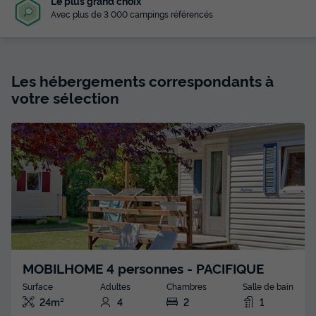
Noté 4,5/5 sur Trustpilot
Des milliers de voyageurs satisfaits nous font confiance
Les hébergements correspondants à
votre sélection
MOBILHOME 4 personnes - PACIFIQUE
Surface
Adultes
Chambres
Salle de bain
24m²
4
2
1