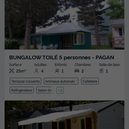
BUNGALOW TOILÉ 5 personnes - PAGAN
Surface
Adultes
Enfants
Chambres
Salle de bain
25m²
4
1
2
1
Terrasse couverte
Animaux autorisés *
Cafetière
Réfrigérateur
Salon de jardin
+ 2