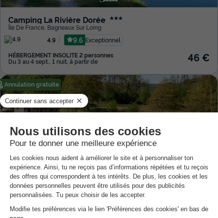
Camping La Rivière Dorée
★★★
Île De France
,
Bagneaux Sur Loing
9.6
Exceptionnel
4.9
46 €
HÉBERGEMENT INSOLITE 2 personnes
Du 3 au 4 sept., 1 nuit, à partir de
Annulation gratuite
Camping Country Park Crecy La Chapelle - Next to Disneyland Paris
★★★★
Île De France
,
Crecy La Chapelle
8.6
Excellent