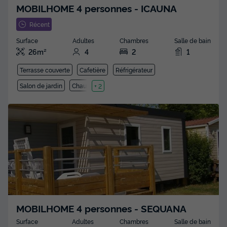
MOBILHOME 4 personnes - ICAUNA
Récent
Surface
Adultes
Chambres
Salle de bain
26m²
4
2
1
Terrasse couverte
Cafetière
Réfrigérateur
Salon de jardin
Chauffage
+ 2
MOBILHOME 4 personnes - SEQUANA
Surface
Adultes
Chambres
Salle de bain