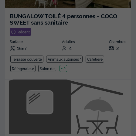
BUNGALOW TOILÉ 4 personnes - COCO
SWEET sans sanitaire
Récent
Surface
Adultes
Chambres
16m²
4
2
Terrasse couverte
Animaux autorisés *
Cafetière
Réfrigérateur
Salon de jardin
+ 2