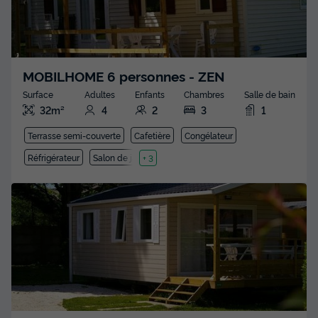
MOBILHOME 6 personnes - ZEN
Surface
Adultes
Enfants
Chambres
Salle de bain
32m²
4
2
3
1
Terrasse semi-couverte
Cafetière
Congélateur
Réfrigérateur
Salon de jardin
+ 3