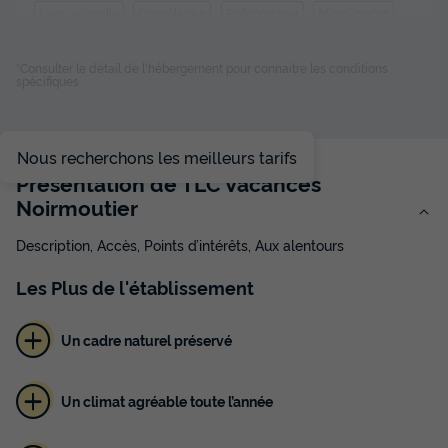
Lave-vaisselle
Congélateur
Réfrigérateur
Micro-ondes
Télévision
*Consulter le détail de l'hébergement pour connaitre les conditions
spécifiques
VILLA 4 personnes - Villa 1 chambre
du
03/10/2026
au
10/10/2026
Nous recherchons les meilleurs tarifs
Modifier les dates
Présentation de TLC Vacances
Meilleur prix pour 7 nuits
Noirmoutier
395 €
Description, Accès, Points d’intérêts, Aux alentours
Voir les disponibilités
Les
Plus
de l'établissement
Un cadre naturel préservé
Un climat agréable toute l’année