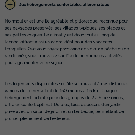
Des hébergements confortables et bien situés
VILLA 6 personnes - Villa 2 chambres
Noirmoutier est une île agréable et pittoresque, reconnue pour
Annulation gratuite
ses paysages préservés, ses villages typiques, ses plages et
Adultes
Chambres
Salle de bain
ses petites criques. Le climat y est doux tout au long de
6
2
1
l’année, offrant ainsi un cadre idéal pour des vacances
tranquilles. Que vous soyez passionné de vélo, de pêche ou de
Lave-vaisselle
Congélateur
Réfrigérateur
Micro-ondes
randonnée, vous trouverez sur l’île de nombreuses activités
Télévision
pour agrémenter votre séjour.
VILLA 6 personnes - Villa 2 chambres
Les logements disponibles sur l’île se trouvent à des distances
du
19/09/2026
au
26/09/2026
variées de la mer, allant de 150 mètres à 1,5 km. Chaque
Modifier les dates
hébergement, adapté pour des groupes de 2 à 9 personnes,
Meilleur prix pour 7 nuits
offre un confort optimal. De plus, tous disposent d’un jardin
455 €
privé avec un salon de jardin et un barbecue, permettant de
profiter pleinement de l'extérieur.
Voir les disponibilités