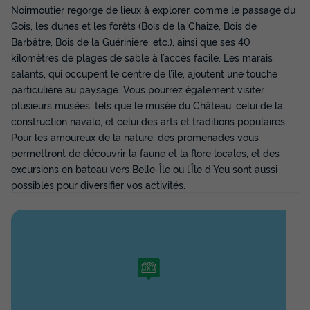
Noirmoutier regorge de lieux à explorer, comme le passage du
Gois, les dunes et les forêts (Bois de la Chaize, Bois de
Barbâtre, Bois de la Guérinière, etc.), ainsi que ses 40
kilomètres de plages de sable à l’accès facile. Les marais
salants, qui occupent le centre de l’île, ajoutent une touche
particulière au paysage. Vous pourrez également visiter
plusieurs musées, tels que le musée du Château, celui de la
construction navale, et celui des arts et traditions populaires.
Pour les amoureux de la nature, des promenades vous
VILLA 7 personnes - Villa 3 chambres
permettront de découvrir la faune et la flore locales, et des
Annulation gratuite
excursions en bateau vers Belle-Île ou l’Île d'Yeu sont aussi
possibles pour diversifier vos activités.
Adultes
Chambres
Salle de bain
7
3
1
Lave-vaisselle
Congélateur
Réfrigérateur
Micro-ondes
Télévision
VILLA 7 personnes - Villa 3 chambres