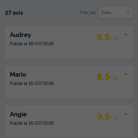
Micro-ondes
+ 2
27 avis
Trier par
Date
APPARTEMENT 4 personnes - Appartement 3 pièces
Accueil 45 m² - 2 chambres - Climatisation et TV
9.5
Audrey
du
10/11/2026
au
17/11/2026
/10
Modifier les dates
Publié le
18/07/2026
Meilleur prix pour 7 nuits
474 €
Voir les disponibilités
8.5
Mario
/10
Publié le
16/07/2026
9.5
Angie
/10
Publié le
16/07/2026