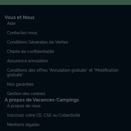
APPARTEMENT 4 personnes - Bleuet 58 m² - 3 pièces - 2
chambres - Climatisation et TV
Vous et Nous
du
23/09/2026
au
30/09/2026
Aide
Modifier les dates
Meilleur prix pour 7 nuits
Contactez-nous
655 €
Conditions Générales de Ventes
Charte de confidentialité
Voir les disponibilités
Assurance annulation
Conditions des offres “Annulation gratuite” et “Modification
gratuite”
Nos garanties
Gestion des cookies
A propos de Vacances-Campings
À propos de nous
Inscrivez votre CE, CSE ou Collectivité
MOBILHOME 4 personnes - Moorea 52 m²
Mentions légales
- 3 pièces - 2 chambres - Jacuzzi privatif -