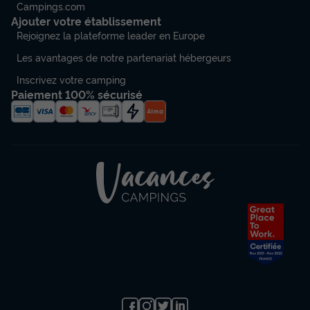
Campings.com
Climatisation
Ajouter votre établissement
Annulation gratuite
Rejoignez la plateforme leader en Europe
Surface
Adultes
Chambres
Salle de bain
Les avantages de notre partenariat hébergeurs
52m²
4
2
1
Inscrivez votre camping
Paiement 100% sécurisé
Terrasse couverte
Climatisation
Cafetière
Congélateur
Réfrigérateur
+ 4
MOBILHOME 4 personnes - Moorea 52 m² - 3 pièces - 2
chambres - Jacuzzi privatif - Climatisation
du
30/11/2026
au
07/12/2026
Modifier les dates
Meilleur prix pour 7 nuits
726 €
Voir les disponibilités