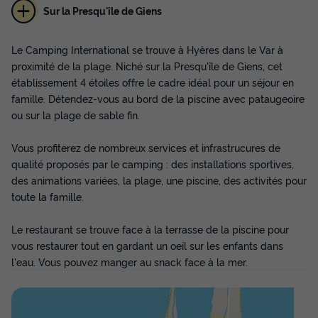
Sur la Presqu'île de Giens
MOBILHOME 4 personnes - Hawaï 32 m² -
Le Camping International se trouve à Hyères dans le Var à
3 pièces - 2 chambres
proximité de la plage. Niché sur la Presqu'île de Giens, cet
établissement 4 étoiles offre le cadre idéal pour un séjour en
Annulation gratuite
famille. Détendez-vous au bord de la piscine avec pataugeoire
Surface
Adultes
Chambres
Salle de bain
ou sur la plage de sable fin.
32m²
4
2
1
Vous profiterez de nombreux services et infrastrucures de
Terrasse couverte
Climatisation
Cafetière
Réfrigérateur
qualité proposés par le camping : des installations sportives,
Salon de jardin
+ 2
des animations variées, la plage, une piscine, des activités pour
toute la famille.
MOBILHOME 4 personnes - Hawaï 32 m² - 3 pièces - 2
Le restaurant se trouve face à la terrasse de la piscine pour
chambres
vous restaurer tout en gardant un oeil sur les enfants dans
du
24/11/2026
au
01/12/2026
l'eau. Vous pouvez manger au snack face à la mer.
Modifier les dates
Meilleur prix pour 7 nuits
418 €