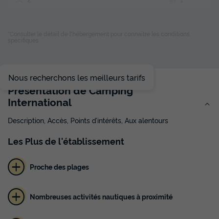
Climatisation
Cafetière
Réfrigérateur
Salon de jardin
Micro-ondes
+ 1
*Consulter le détail de l'hébergement pour connaitre les conditions
spécifiques
MOBILHOME 2 personnes - Twice 20 m² - Climatisation
Nous recherchons les meilleurs tarifs
du
26/11/2026
au
03/12/2026
Présentation de Camping
Modifier les dates
International
Meilleur prix pour 7 nuits
327 €
Description, Accès, Points d’intérêts, Aux alentours
Voir les disponibilités
Les
Plus
de l'établissement
Proche des plages
Nombreuses activités nautiques à proximité