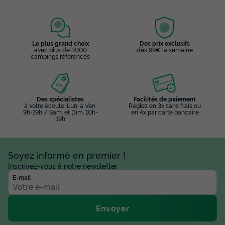
Le plus grand choix
Des prix exclusifs
avec plus de 3000
dès 99€ la semaine
campings référencés
Des spécialistes
Facilités de paiement
APPARTEMENT 4 personnes - Bleuet 58
à votre écoute: Lun. à Ven.
Réglez en 3x sans frais ou
m² - 3 pièces - 2 chambres - Climatisation
9h-19h / Sam. et Dim. 10h-
en 4x par carte bancaire
19h
et TV
Annulation gratuite
Soyez informé en premier !
Surface
Adultes
Chambres
Salle de bain
Inscrivez-vous à notre newsletter
58m²
4
2
1
E-mail
Climatisation
Cafetière
Chaise longue
Lave-vaisselle
Congélateur
+ 7
Envoyer