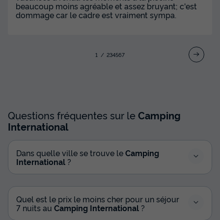
Voir les disponibilités
beaucoup moins agréable et assez bruyant; c'est
dommage car le cadre est vraiment sympa.
1
2
3
4
5
6
7
Questions fréquentes sur le
Camping
MOBILHOME 6 personnes - Bora-Bora -
International
38m² - 3 chambres - climatisé
Annulation gratuite
Dans quelle ville se trouve le
Camping
Surface
Adultes
Chambres
Salle de bain
International
?
38m²
6
3
2
Terrasse couverte
Climatisation
Cafetière
Lave-vaisselle
Quel est le prix le moins cher pour un séjour
Congélateur
+ 6
7 nuits au
Camping International
?