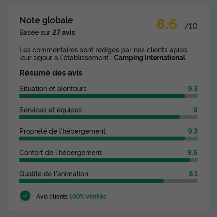
Voir les disponibilités
8.6
Note globale
/10
Basée sur
27 avis
Les commentaires sont rédigés par nos clients après
leur séjour à l'établissement :
Camping International
Résumé des avis
Situation et alentours
9.3
Services et équipes
9
APPARTEMENT 4 personnes -
Propreté de l'hébergement
9.3
Appartement 3 pièces Accueil 45 m² - 2
chambres - Climatisation et TV
Confort de l'hébergement
9.6
Annulation gratuite
Qualité de l'animation
8.1
Surface
Adultes
Chambres
Salle de bain
45m²
4
2
1
Avis clients
100% vérifiés
Climatisation
Cafetière
Réfrigérateur
Chauffage