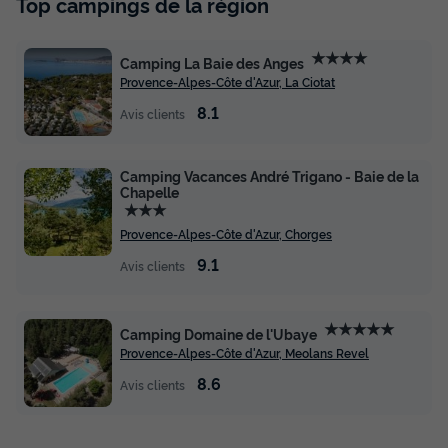
Top campings de la région
Mezzanine 56 m² - 2 chambres -
Climatisation et TV
★★★★
Annulation gratuite
Camping La Baie des Anges
Provence-Alpes-Côte d'Azur, La Ciotat
Surface
Adultes
Chambres
Salle de bain
8.1
56m²
4
2
1
Avis clients
Terrasse couverte
Climatisation
Cafetière
Lave-vaisselle
Camping Vacances André Trigano - Baie de la
Congélateur
+ 6
Chapelle
★★★
Provence-Alpes-Côte d'Azur, Chorges
APPARTEMENT 4 personnes - 3 pièces Mezzanine 56 m² -
9.1
Avis clients
2 chambres - Climatisation et TV
du
18/09/2026
au
25/09/2026
Modifier les dates
★★★★★
Camping Domaine de l'Ubaye
Meilleur prix pour 7 nuits
Provence-Alpes-Côte d'Azur, Meolans Revel
653 €
8.6
Avis clients
Voir les disponibilités