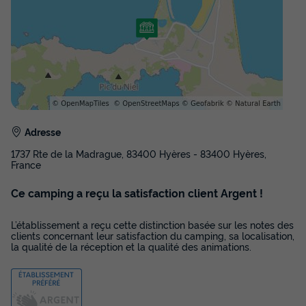
Voir les disponibilités
Adresse
1737 Rte de la Madrague, 83400 Hyères - 83400 Hyères,
France
APPARTEMENT 4 personnes -
Ce camping a reçu la satisfaction client Argent !
Appartement 2 pièces 40m² - douche - TV
- climatisation
L’établissement a reçu cette distinction basée sur les notes des
Annulation gratuite
clients concernant leur satisfaction du camping, sa localisation,
la qualité de la réception et la qualité des animations.
Surface
Adultes
Enfants
Chambres
Salle de bain
40m²
2
2
2
1
Terrasse couverte
Climatisation
Cafetière
Lave-vaisselle