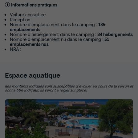
Informations pratiques
Voiture conseillée
Réception
Nombre d'emplacement dans le camping :
135
emplacements
Nombre d'hébergement dans le camping :
84 hébergements
Nombre d'emplacement nu dans le camping :
51
emplacements nus
NRA :
APPARTEMENT 4 personnes -
Espace
aquatique
Appartement 2 pièces 40m² - 1 chambre -
douche - TV - jacuzzi
(les montants indiqués sont susceptibles d'évoluer au cours de la saison et
sont à titre indicatif, ils seront à régler sur place)
Annulation gratuite
Surface
Adultes
Chambres
Salle de bain
40m²
4
1
1
Climatisation
Cafetière
Congélateur
Réfrigérateur
Salon de jardin
+ 3