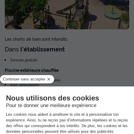
APPARTEMENT 4 personnes - Appartement 2 pièces 40m²
- 1 chambre - douche - TV - jacuzzi
du
08/12/2026
au
15/12/2026
Modifier les dates
Les shorts de bain sont interdits.
Meilleur prix pour 7 nuits
Dans
l'établissement
460 €
Transats gratuits
Voir les disponibilités
Piscine extérieure chauffée
Ouvert du 29 avril au 1 octobre
Avec pataugeoire
Gratuit
Activités et animations proposées
Espace aquatique, Animations, Sports et Loisirs