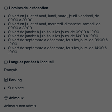
Horaires de la réception
MOBILHOME 4 personnes - Créole 32 m² -
3 pièces - 2 chambres - Climatisation
Ouvert en juillet et août, lundi, mardi, jeudi, vendredi, de
09:00 à 20:00
Annulation gratuite
Récent
Ouvert en juillet et août, mercredi, dimanche, samedi, de
09:00 à 22:00
Surface
Adultes
Chambres
Salle de bain
Ouvert de janvier à juin, tous les jours, de 09:00 à 12:00
Ouvert de janvier à juin, tous les jours, de 14:00 à 19:00
32m²
4
2
1
Ouvert de septembre à décembre, tous les jours, de 09:00 à
12:00
Terrasse semi-couverte
Climatisation
Cafetière
Ouvert de septembre à décembre, tous les jours, de 14:00 à
19:00
Congélateur
Réfrigérateur
+ 3
Langues parlées à l'accueil
Français
MOBILHOME 4 personnes - Créole 32 m² - 3 pièces - 2
chambres - Climatisation
Parking
du
28/11/2026
au
05/12/2026
Modifier les dates
Sur place
Meilleur prix pour 7 nuits
Animaux
446 €
Animaux non admis.
Voir les disponibilités