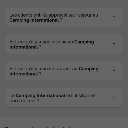
MOBILHOME 6 personnes - Bora-Bora - 38m² - 3
Les clients ont-ils apprécié leur séjour au
chambres - climatisé
Camping International
?
du
05/11/2026
au
12/11/2026
Modifier les dates
Meilleur prix pour 7 nuits
Est-ce qu'il y a une piscine au
Camping
530 €
International
?
Voir les disponibilités
Est-ce qu'il y a un restaurant au
Camping
International
?
Le
Camping International
est-il situé en
bord de mer ?
APPARTEMENT 4 personnes - 3 pièces