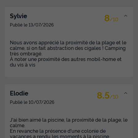
MOBILHOME 6 personnes - Maïao 36 m² -
4 pièces - 3 chambres - Climatisation et
8
Sylvie
/10
TV
Publié le
13/07/2026
Annulation gratuite
Surface
Adultes
Chambres
Salle de bain
Nous avons apprécié la proximité de la plage et le
36m²
6
3
1
calme, si on fait abstraction des cigales ! Camping
très ombragé.
Terrasse couverte
Climatisation
Cafetière
Congélateur
À noter une proximité des autres mobil-home et
du vis à vis
Réfrigérateur
+ 5
MOBILHOME 6 personnes - Maïao 36 m² - 4 pièces - 3
8.5
Elodie
chambres - Climatisation et TV
/10
du
25/11/2026
au
02/12/2026
Publié le
10/07/2026
Modifier les dates
Meilleur prix pour 7 nuits
J'ai bien aimé la piscine, la proximité de la plage, le
502 €
calme.
En revanche la présence d'une colonie de
vacances a rendu les moments à la piscine