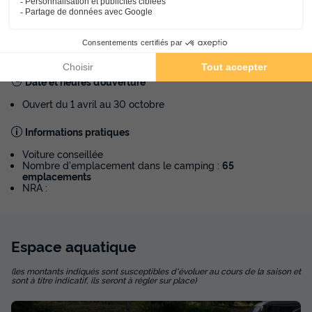
Gare
Aéroport
Lutzelbourg (3km)
Strasbourg (50km)
Informations générales
Date et heures d’ouverture
Ouvert du 1 avril au 30 octobre
Informations pratiques
Voiture conseillée
Nombre d'emplacement dans le camping :
65
emplacements
NRA :
Espace
aquatique
(les montants indiqués sont susceptibles d'évoluer au cours de la saison et
sont à titre indicatif, ils seront à régler sur place)