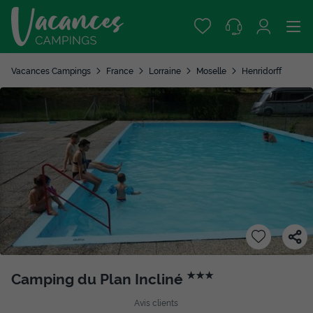
Vacances Campings
France
Lorraine
Moselle
Henridorff
Camping du Plan Incliné
★★★
Avis clients