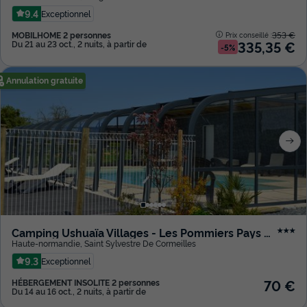
9.4
Exceptionnel
MOBILHOME 2 personnes
353 €
Prix conseillé :
335,35 €
Du 21 au 23 oct., 2 nuits, à partir de
-5%
Annulation gratuite
Camping Ushuaïa Villages - Les Pommiers Pays d'Auge
★★★
Haute-normandie
,
Saint Sylvestre De Cormeilles
9.3
Exceptionnel
70 €
HÉBERGEMENT INSOLITE 2 personnes
Du 14 au 16 oct., 2 nuits, à partir de