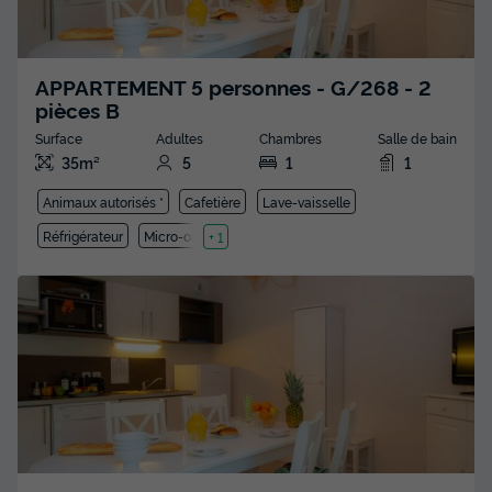
APPARTEMENT 5 personnes - G/268 - 2
pièces B
Surface
Adultes
Chambres
Salle de bain
35m²
5
1
1
Animaux autorisés *
Cafetière
Lave-vaisselle
Réfrigérateur
Micro-ondes
+ 1