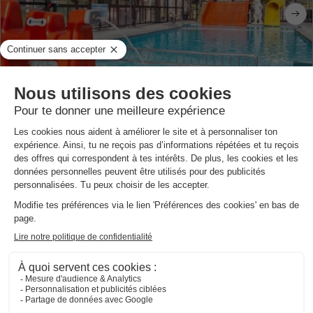
Camping Barre y va
★★★★
Haute-normandie
,
Rive En Seine
8.8
Excellent
4.0
90 €
MOBILHOME 2 personnes
Du 31 août au 1 sept., 1 nuit, à partir de
Annulation gratuite