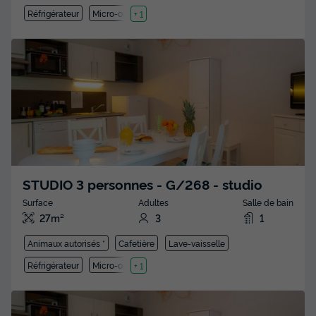
Réfrigérateur
Micro-ondes
+ 1
STUDIO 3 personnes - G/268 - studio
Surface
Adultes
Salle de bain
27m²
3
1
Animaux autorisés *
Cafetière
Lave-vaisselle
Réfrigérateur
Micro-ondes
+ 1