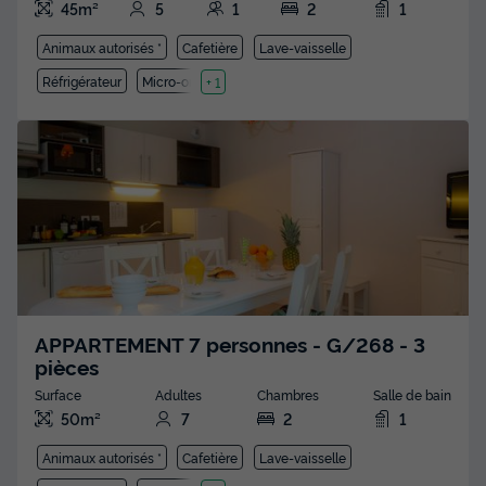
45m²
5
1
2
1
Animaux autorisés *
Cafetière
Lave-vaisselle
Réfrigérateur
Micro-ondes
+ 1
APPARTEMENT 7 personnes - G/268 - 3
pièces
Surface
Adultes
Chambres
Salle de bain
50m²
7
2
1
Animaux autorisés *
Cafetière
Lave-vaisselle