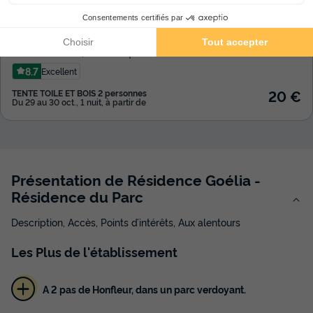
Camping Du Lac Terre d'Auge
★★★★
Basse-normandie
,
Pont L'eveque
8.7
Excellent
20 €
TENTE TOILE ET BOIS 2 personnes
Du 29 au 30 oct., 1 nuit, à partir de
Présentation de Résidence Goélia -
Résidence du Parc
Description, Accès, Points d’intérêts, Aux alentours
Les
Plus
de l'établissement
A 2 pas de Honfleur, dans un parc verdoyant.