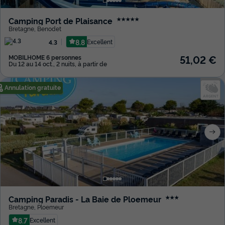
Camping Port de Plaisance
★★★★★
Bretagne
,
Benodet
8.8
Excellent
4.3
51,02 €
MOBILHOME 6 personnes
Du 12 au 14 oct., 2 nuits, à partir de
Annulation gratuite
Camping Paradis - La Baie de Ploemeur
★★★
Bretagne
,
Ploemeur
8.7
Excellent