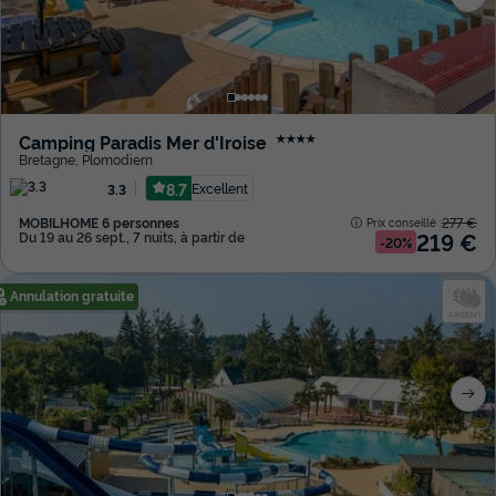
Camping Paradis Mer d'Iroise
★★★★
Bretagne
,
Plomodiern
8.7
Excellent
3.3
MOBILHOME 6 personnes
277 €
Prix conseillé :
219 €
Du 19 au 26 sept., 7 nuits, à partir de
-20%
Annulation gratuite