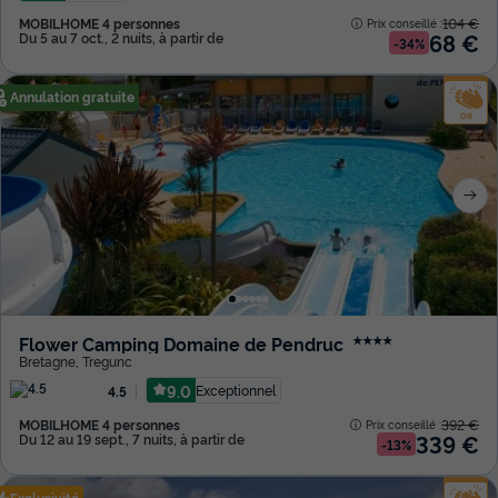
MOBILHOME 4 personnes
104 €
Prix conseillé :
68 €
Du 5 au 7 oct., 2 nuits, à partir de
-34%
Annulation gratuite
Flower Camping Domaine de Pendruc
★★★★
Bretagne
,
Tregunc
9.0
Exceptionnel
4.5
MOBILHOME 4 personnes
392 €
Prix conseillé :
339 €
Du 12 au 19 sept., 7 nuits, à partir de
-13%
Exclusivité