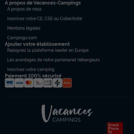
du
02/10/2026
au
09/10/2026
A propos de Vacances-Campings
Modifier les dates
À propos de nous
Meilleur prix pour 7 nuits
Inscrivez votre CE, CSE ou Collectivité
462 €
Mentions légales
Voir les disponibilités
Campings.com
Ajouter votre établissement
Rejoignez la plateforme leader en Europe
Les avantages de notre partenariat hébergeurs
Inscrivez votre camping
Paiement 100% sécurisé
CHALET 5 personnes - Chalet Grand
Annulation gratuite
Surface
Adultes
Chambres
Salle de bain
25m²
5
2
1