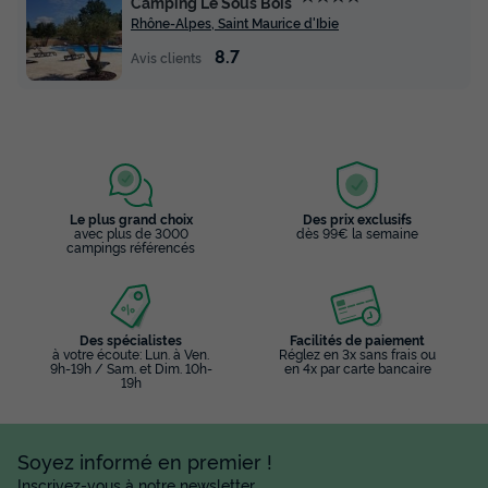
Camping Le Sous Bois
CHALET 5 personnes - Chalet cosy grand
Rhône-Alpes, Saint Maurice d'Ibie
8.7
Avis clients
Annulation gratuite
Surface
Adultes
Chambres
Salle de bain
25m²
5
2
1
Terrasse couverte
Accès wifi
Animaux autorisés *
Cafetière
Congélateur
+ 5
Le plus grand choix
Des prix exclusifs
avec plus de 3000
dès 99€ la semaine
campings référencés
CHALET 5 personnes - Chalet cosy grand
du
28/09/2026
au
05/10/2026
Modifier les dates
Des spécialistes
Facilités de paiement
Meilleur prix pour 7 nuits
à votre écoute: Lun. à Ven.
Réglez en 3x sans frais ou
9h-19h / Sam. et Dim. 10h-
en 4x par carte bancaire
420 €
19h
Voir les disponibilités
Soyez informé en premier !
Inscrivez-vous à notre newsletter