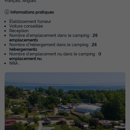
Français, Anglais
Informations pratiques
Établissement fumeur
Voiture conseillée
Réception
CHALET 6 personnes - Chalet cosy 4
Nombre d'emplacement dans le camping :
26
places (+ 2)
emplacements
Nombre d'hébergement dans le camping :
26
Annulation gratuite
hébergements
Nombre d'emplacement nu dans le camping :
0
Surface
Adultes
Enfants
Chambres
Salle de bain
emplacement nu
NRA :
28m²
4
2
2
1
Terrasse couverte
Accès wifi
Cafetière
Lave-vaisselle
Congélateur
+ 5
Voir la carte
CHALET 6 personnes - Chalet cosy 4 places (+ 2)
du
09/10/2026
au
16/10/2026
Modifier les dates
Meilleur prix pour 7 nuits