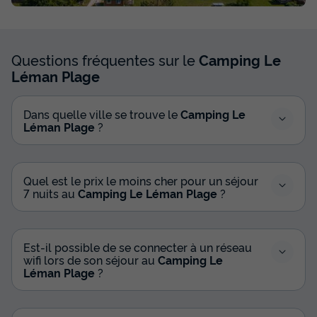
371 €
Voir les disponibilités
Questions fréquentes sur le
Camping Le
Léman Plage
Dans quelle ville se trouve le
Camping Le
Léman Plage
?
Quel est le prix le moins cher pour un séjour
7 nuits au
Camping Le Léman Plage
?
CHALET 5 personnes - Chalet cosy 5
places
Annulation gratuite
Est-il possible de se connecter à un réseau
wifi lors de son séjour au
Camping Le
Surface
Adultes
Chambres
Salle de bain
Léman Plage
?
25m²
5
2
1
Terrasse couverte
Accès wifi
Animaux autorisés *