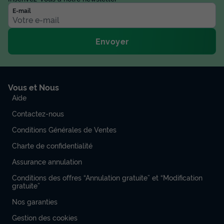
E-mail
Envoyer
Vous et Nous
MOBILHOME 6 personnes - Mobil-home 6
Aide
places Cosy
Contactez-nous
Annulation gratuite
Conditions Générales de Ventes
Surface
Adultes
Chambres
Salle de bain
32m²
6
3
1
Charte de confidentialité
Assurance annulation
Terrasse couverte
Accès wifi
Cafetière
Lave-vaisselle
Conditions des offres “Annulation gratuite” et “Modification
Congélateur
+ 6
gratuite”
Nos garanties
MOBILHOME 6 personnes - Mobil-home 6 places Cosy
Gestion des cookies