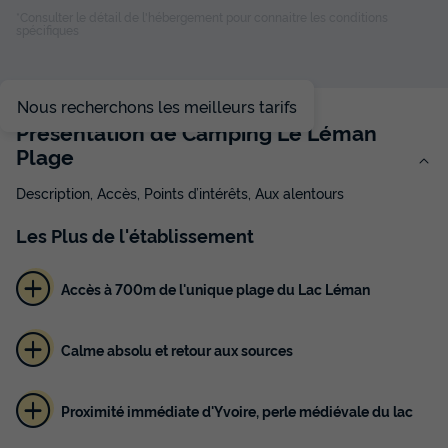
*Consulter le détail de l'hébergement pour connaitre les conditions
spécifiques
HÉBERGEMENT INSOLITE 2 personnes - Roulotte standard
2 places
du
07/10/2026
au
14/10/2026
Nous recherchons les meilleurs tarifs
Modifier les dates
Présentation de Camping Le Léman
Meilleur prix pour 7 nuits
Plage
341 €
Description, Accès, Points d’intérêts, Aux alentours
Voir les disponibilités
Les
Plus
de l'établissement
Accès à 700m de l'unique plage du Lac Léman
Calme absolu et retour aux sources
Proximité immédiate d'Yvoire, perle médiévale du lac