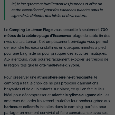
Ici, le lac rythme naturellement les journées et offre un
cadre exceptionnel pour des vacances placées sous le
signe de la détente, des loisirs et de la nature.
Le
Camping Le Léman Plage
vous accueille à seulement
700
mètres de la célèbre plage d'Excenevex
, plage de sable fin des
rives du Lac Léman. Cet emplacement privilégié vous permet
HÉBERGEMENT INSOLITE 4 personnes -
de rejoindre les eaux cristallines en quelques minutes à pied
Roulotte cosy 4 places
pour une baignade ou pour pratiquer des activités nautiques.
Aux alentours, vous pourrez facilement explorer les trésors de
Annulation gratuite
la région, tels que la
cité médiévale d'Yvoire.
Surface
Adultes
Chambres
Salle de bain
16m²
4
1
1
Pour préserver une
atmosphère sereine et reposante
, le
camping a fait le choix de ne pas proposer d’animations
Terrasse couverte
Accès wifi
Cafetière
Réfrigérateur
bruyantes ni de club enfants sur place, ce qui en fait le lieu
Salon de jardin
+ 4
idéal pour décompresser et
ralentir le rythme au grand air
. Les
amateurs de loisirs trouveront toutefois leur bonheur grâce aux
barbecues collectifs
installés dans le camping, parfaits pour
HÉBERGEMENT INSOLITE 4 personnes - Roulotte cosy 4
partager un moment convivial et faire connaissance avec ses
places