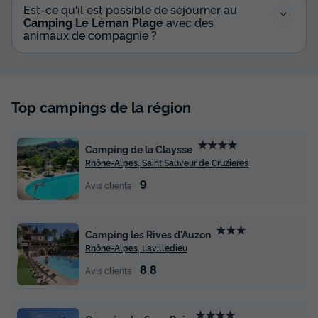
Est-ce qu'il est possible de séjourner au
Cafetière
Congélateur
+ 5
Camping Le Léman Plage
avec des
animaux de compagnie ?
CHALET 5 personnes - Chalet cosy 5 places
du
08/10/2026
au
15/10/2026
Modifier les dates
Top campings de la région
Meilleur prix pour 7 nuits
390 €
★★★★
Camping de la Claysse
Rhône-Alpes, Saint Sauveur de Cruzieres
Voir les disponibilités
9
Avis clients
★★★
Camping les Rives d'Auzon
Rhône-Alpes, Lavilledieu
8.8
Avis clients
★★★★