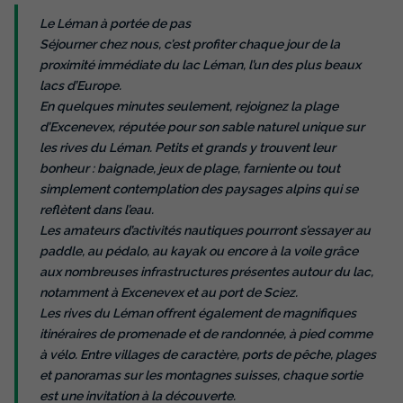
CHALET 2 personnes - Chalet cosy 2
places
Le Léman à portée de pas
Séjourner chez nous, c’est profiter chaque jour de la
Annulation gratuite
proximité immédiate du lac Léman, l’un des plus beaux
Surface
Adultes
Chambres
Salle de bain
lacs d’Europe.
18m²
2
1
1
En quelques minutes seulement, rejoignez la plage
d’Excenevex, réputée pour son sable naturel unique sur
Terrasse couverte
Accès wifi
Animaux autorisés *
les rives du Léman. Petits et grands y trouvent leur
Cafetière
Réfrigérateur
+ 3
bonheur : baignade, jeux de plage, farniente ou tout
simplement contemplation des paysages alpins qui se
reflètent dans l’eau.
CHALET 2 personnes - Chalet cosy 2 places
Les amateurs d’activités nautiques pourront s’essayer au
du
26/09/2026
au
03/10/2026
paddle, au pédalo, au kayak ou encore à la voile grâce
Modifier les dates
aux nombreuses infrastructures présentes autour du lac,
Meilleur prix pour 7 nuits
notamment à Excenevex et au port de Sciez.
343 €
Les rives du Léman offrent également de magnifiques
itinéraires de promenade et de randonnée, à pied comme
à vélo. Entre villages de caractère, ports de pêche, plages
Voir les disponibilités
et panoramas sur les montagnes suisses, chaque sortie
est une invitation à la découverte.