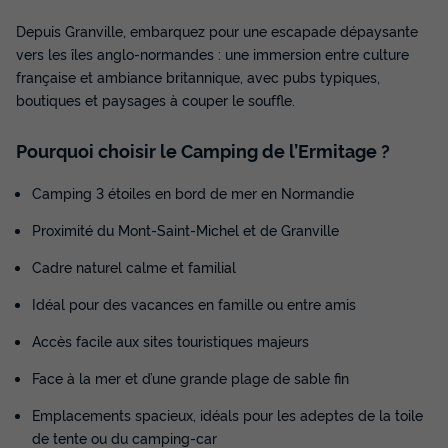
Terrasse couverte
Accès wifi
Cafetière
Congélateur
Depuis Granville, embarquez pour une escapade dépaysante
Réfrigérateur
+ 5
vers les îles anglo-normandes : une immersion entre culture
française et ambiance britannique, avec pubs typiques,
boutiques et paysages à couper le souffle.
MOBILHOME 5 personnes - Mobil-home - 2 chambres
du
06/10/2026
au
13/10/2026
Pourquoi choisir le Camping de l’Ermitage ?
Modifier les dates
Meilleur prix pour 7 nuits
Camping 3 étoiles en bord de mer en Normandie
494 €
-16%
413 €
Proximité du Mont-Saint-Michel et de Granville
d'économie
Prix de comparaison
Cadre naturel calme et familial
Voir les disponibilités
Idéal pour des vacances en famille ou entre amis
Accès facile aux sites touristiques majeurs
Face à la mer et d’une grande plage de sable fin
Emplacements spacieux, idéals pour les adeptes de la toile
de tente ou du camping-car