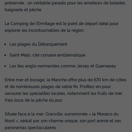
343 €
préservée… un véritable paradis pour les amateurs de balades,
d'économie
baignade et pêche.
Prix de comparaison
Voir les disponibilités
Le Camping de l’Ermitage est le point de départ idéal pour
explorer les incontournables de la région :
Les plages du Débarquement
Saint-Malo, cité corsaire emblématique
Les îles anglo-normandes comme Jersey et Guernesey
Entre mer et bocage, la Manche offre plus de 670 km de côtes
et de nombreuses plages de sable fin. Profitez-en pour
MOBILHOME 5 personnes - Mobil-home -
savourer les spécialités locales, notamment les fruits de mer
2 chambres
frais issus de la pêche du jour.
Annulation gratuite
Neuf
Située face à la mer, Granville, surnommée « la Monaco du
Surface
Adultes
Chambres
Salle de bain
Nord », séduit par son charme unique, son port animé et ses
32m²
5
2
1
panoramas spectaculaires.