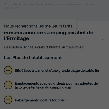
Terrasse couverte
Animaux autorisés *
Cafetière
*Consulter le détail de l'hébergement pour connaitre les conditions
spécifiques
Réfrigérateur
Salon de jardin
+ 1
Nous recherchons les meilleurs tarifs
TENTE TOILE ET BOIS 5 personnes - Lodge Toile Kenya
Vintage - 34.5 m² - 2 chambres
Présentation de Camping Mirabel de
du
23/10/2026
au
30/10/2026
l'Ermitage
Modifier les dates
Meilleur prix pour 7 nuits
Description, Accès, Points d’intérêts, Aux alentours
312 €
-12%
Les
Plus
de l'établissement
273 €
d'économie
Prix de comparaison
Situé face à la mer et d’une grande plage de sable fin
Voir les disponibilités
Emplacements spacieux, idéals pour les adeptes de
la toile de tente ou du camping-car
Hébergements locatifs tout neuf