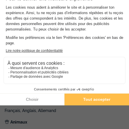
Voir les disponibilités
Adresse
rue de l'ermitage - 50350 Donville les Bains, France
Informations générales
Date et heures d’ouverture
Ouvert de avril à octobre
Horaires de la réception
Ouvert du 1 avril au 3 juillet, lundi, mardi, mercredi, jeudi,
vendredi, samedi, tous les jours, de 09:00 à 19:00
Ouvert en juillet et août, tous les jours, de 09:00 à 20:00
Ouvert du 29 août au 31 octobre, tous les jours, de 09:00 à
19:00
Langues parlées à l'accueil
Français, Anglais, Allemand
Animaux