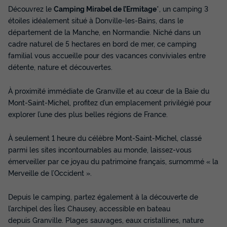
Découvrez le
Camping Mirabel de l’Ermitage
*, un camping 3
étoiles idéalement situé à Donville-les-Bains, dans le
département de la Manche, en Normandie. Niché dans un
cadre naturel de 5 hectares en bord de mer, ce camping
MOBILHOME 3 personnes - Mobil Home - 1
familial vous accueille pour des vacances conviviales entre
chambre
détente, nature et découvertes.
Annulation gratuite
Neuf
Surface
Adultes
Chambres
Salle de bain
À proximité immédiate de Granville et au cœur de la Baie du
20m²
3
1
1
Mont-Saint-Michel, profitez d’un emplacement privilégié pour
explorer l’une des plus belles régions de France.
Terrasse couverte
Animaux autorisés *
Cafetière
Réfrigérateur
Salon de jardin
+ 3
À seulement 1 heure du célèbre Mont-Saint-Michel, classé
parmi les sites incontournables au monde, laissez-vous
émerveiller par ce joyau du patrimoine français, surnommé « la
MOBILHOME 3 personnes - Mobil Home - 1 chambre
Merveille de l’Occident ».
du
13/10/2026
au
20/10/2026
Modifier les dates
Depuis le camping, partez également à la découverte de
Meilleur prix pour 7 nuits
l’archipel des Îles Chausey, accessible en bateau
depuis Granville. Plages sauvages, eaux cristallines, nature
392 €
-12%