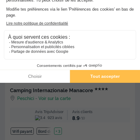
410 €
d'économie
Voir les hébergements
★★★★
Camping Internazionale Manacore
Peschici
-
Voir sur la carte
Avis clients
Avis TripAdvisor
8.9
923 avis
/10
Wifi payant
Bord de mer
+ 3