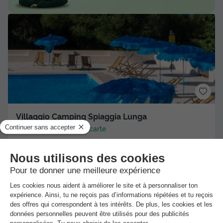
Villaggio Camping Spiaggia Lunga
Vieste
-
Voir sur la carte
Point Wifi gratuit
Bord de mer
+ 5
Bungalow 4 personnes - Diamante - 2 pièces - Zone Mer
Meilleur prix pour 7 nuits
-8%
375 €