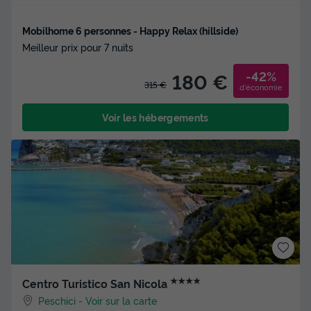
Mobilhome 6 personnes - Happy Relax (hillside)
Meilleur prix pour 7 nuits
-42%
180 €
315 €
d'économie
Voir les hébergements
★★★★
Centro Turistico San Nicola
Peschici
-
Voir sur la carte