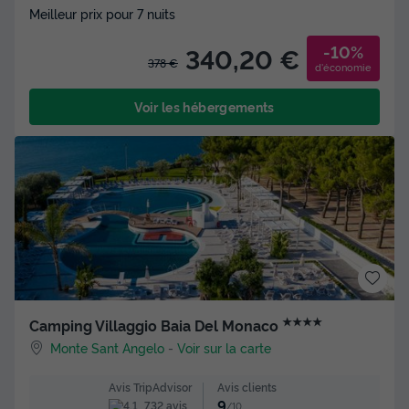
Meilleur prix pour 7 nuits
-10%
340,20 €
378 €
d'économie
Voir les hébergements
★★★★
Camping Villaggio Baia Del Monaco
Monte Sant Angelo
-
Voir sur la carte
Avis clients
Avis TripAdvisor
9
732 avis
/10