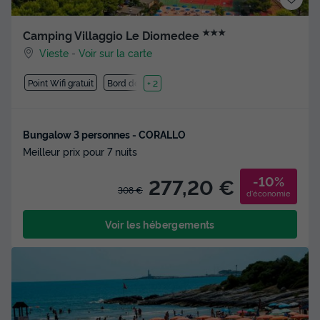
★★★
Camping Villaggio Le Diomedee
Vieste
-
Voir sur la carte
Point Wifi gratuit
Bord de mer
+ 2
Bungalow 3 personnes - CORALLO
Meilleur prix pour 7 nuits
-10%
277,20 €
308 €
d'économie
Voir les hébergements