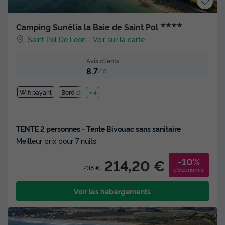
★★★★
Camping Sunêlia la Baie de Saint Pol
Saint Pol De Léon
-
Voir sur la carte
Avis clients
8.7
/10
Wifi payant
Bord de mer
+ 4
TENTE 2 personnes - Tente Bivouac sans sanitaire
Meilleur prix pour 7 nuits
-10%
214,20 €
238 €
d'économie
Voir les hébergements