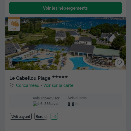
Voir les hébergements
★★★★★
Le Cabellou Plage
Concarneau
-
Voir sur la carte
Avis clients
Avis TripAdvisor
8.8
586 avis
/10
Wifi payant
Bord de mer
+ 6