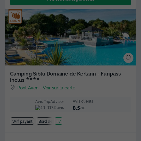
Camping Siblu Domaine de Kerlann - Funpass
★★★★
inclus
Pont Aven
-
Voir sur la carte
Avis clients
Avis TripAdvisor
8.5
1172 avis
/10
Wifi payant
Bord de mer
+ 7