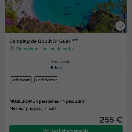
★★
Camping de Goulit Ar Guer
Plomodiern
-
Voir sur la carte
Avis clients
8.5
/10
Wifi payant
Bord de mer
MOBILHOME 4 personnes - 4 pers 23m²
Meilleur prix pour 7 nuits
255 €
Voir les hébergements