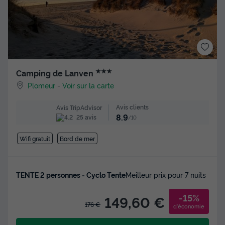
★★★
Camping de Lanven
Plomeur
-
Voir sur la carte
Avis clients
Avis TripAdvisor
8.9
25 avis
/10
Wifi gratuit
Bord de mer
TENTE 2 personnes - Cyclo Tente
Meilleur prix pour 7 nuits
-15%
149,60 €
176 €
d'économie