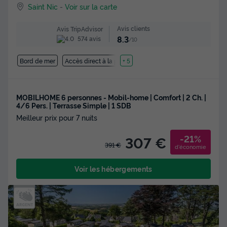
Saint Nic
-
Voir sur la carte
Avis clients
Avis TripAdvisor
8.3
574 avis
/10
Bord de mer
Accès direct à la plage
+ 5
MOBILHOME 6 personnes - Mobil-home | Comfort | 2 Ch. |
4/6 Pers. | Terrasse Simple | 1 SDB
Meilleur prix pour 7 nuits
-21%
307 €
391 €
d'économie
Voir les hébergements