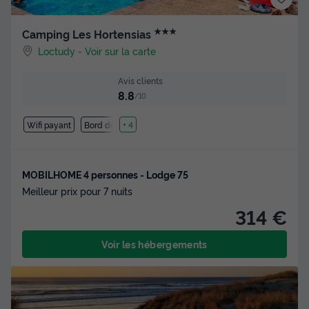
★★★
Camping Les Hortensias
Loctudy
-
Voir sur la carte
Avis clients
8.8
/10
Wifi payant
Bord de mer
+ 4
MOBILHOME 4 personnes - Lodge 75
Meilleur prix pour 7 nuits
314 €
Voir les hébergements