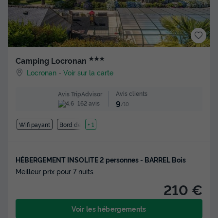
★★★
Camping Locronan
Locronan
-
Voir sur la carte
Avis clients
Avis TripAdvisor
9
162 avis
/10
Wifi payant
Bord de mer
+ 1
HÉBERGEMENT INSOLITE 2 personnes - BARREL Bois
Meilleur prix pour 7 nuits
210 €
Voir les hébergements