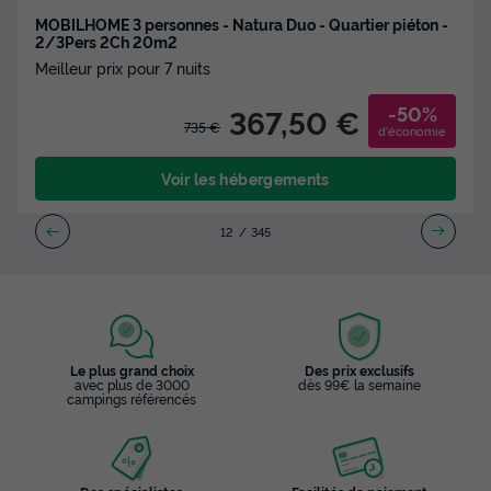
MOBILHOME 3 personnes - Natura Duo - Quartier piéton -
2/3Pers 2Ch 20m2
Meilleur prix pour 7 nuits
-50%
367,50 €
735 €
d'économie
Voir les hébergements
1
2
3
4
5
Le plus grand choix
Des prix exclusifs
avec plus de 3000
dès 99€ la semaine
campings référencés