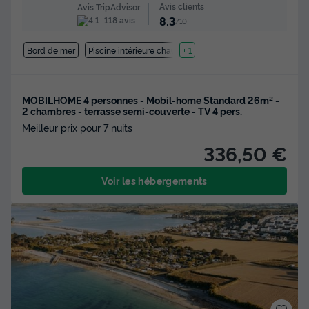
Avis clients
Avis TripAdvisor
8.3
118 avis
/10
Bord de mer
Piscine intérieure chauffée
+ 1
MOBILHOME 4 personnes - Mobil-home Standard 26m² -
2 chambres - terrasse semi-couverte - TV 4 pers.
Meilleur prix pour 7 nuits
336,50 €
Voir les hébergements