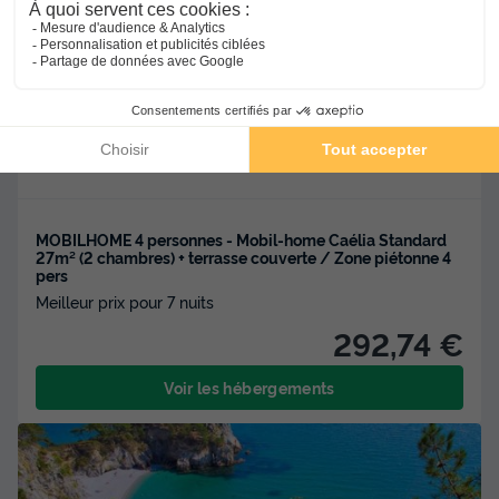
★★★★
Flower Camping le Kergariou
Clohars Carnoet
-
Voir sur la carte
Avis clients
Avis TripAdvisor
8.6
142 avis
/10
Wifi payant
Bord de mer
+ 1
MOBILHOME 4 personnes - Mobil-home Caélia Standard
27m² (2 chambres) + terrasse couverte / Zone piétonne 4
pers
Meilleur prix pour 7 nuits
292,74 €
Voir les hébergements