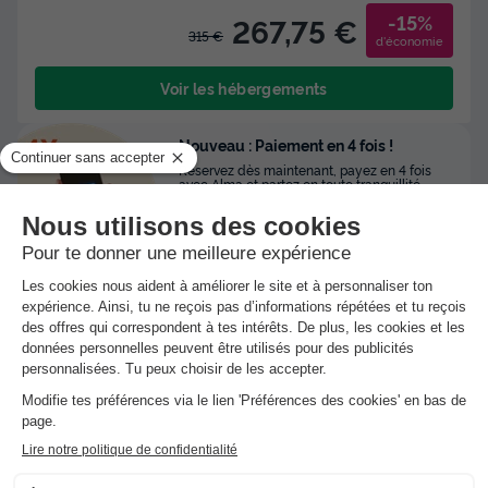
-15%
267,75 €
315 €
d'économie
Voir les hébergements
Nouveau : Paiement en 4 fois !
Réservez dès maintenant, payez en 4 fois
avec Alma et partez en toute tranquillité.