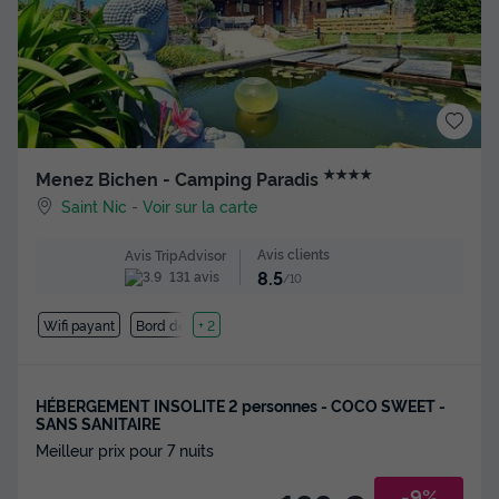
★★★★
Menez Bichen - Camping Paradis
Saint Nic
-
Voir sur la carte
Avis clients
Avis TripAdvisor
8.5
131 avis
/10
Wifi payant
Bord de mer
+ 2
HÉBERGEMENT INSOLITE 2 personnes - COCO SWEET -
SANS SANITAIRE
Meilleur prix pour 7 nuits
-9%