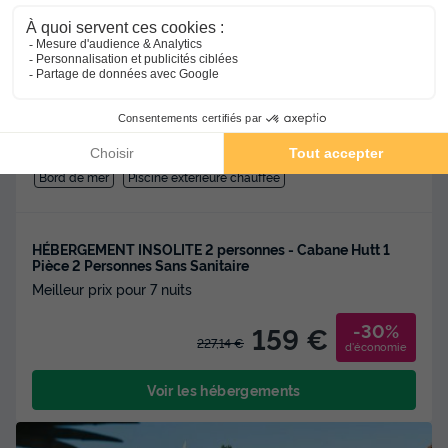
★★★★
Camping Royal Océan
Saint Sulpice De Royan
-
Voir sur la carte
Avis clients
8.8
/10
Bord de mer
Piscine extérieure chauffée
HÉBERGEMENT INSOLITE 2 personnes - Cabane Hutt 1
Pièce 2 Personnes Sans Sanitaire
Meilleur prix pour 7 nuits
-30%
159 €
227,14 €
d'économie
Voir les hébergements