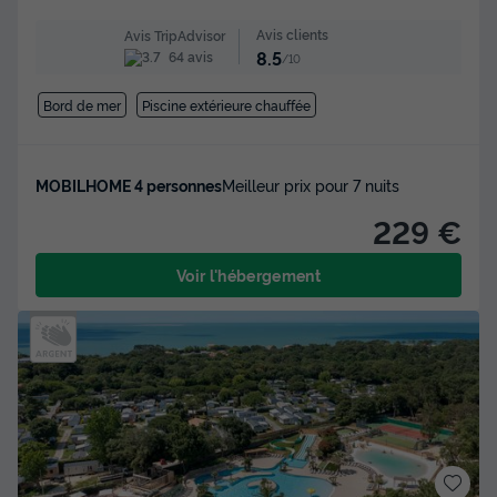
Avis clients
Avis TripAdvisor
8.5
64 avis
/10
Bord de mer
Piscine extérieure chauffée
MOBILHOME 4 personnes
Meilleur prix pour 7 nuits
229 €
Voir l'hébergement