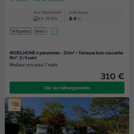
Avis clients
Avis TripAdvisor
8.4
28 avis
/10
Wifi gratuit
Bord de mer
+ 1
MOBILHOME 4 personnes - 20m² + Terrasse bois couverte
8m². 2/4 pers
Meilleur prix pour 7 nuits
310 €
Voir les hébergements