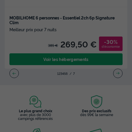
MOBILHOME 6 personnes - Essentiel 2ch 6p Signature
Clim
Meilleur prix pour 7 nuits
-30%
269,50 €
385 €
d'économie
Voir les hébergements
1
2
3
4
5
6
7
Le plus grand choix
Des prix exclusifs
avec plus de 3000
dès 99€ la semaine
campings référencés