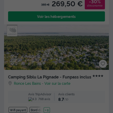
-30%
269,50 €
385 €
d'économie
Voir les hébergements
★★★★
Camping Siblu La Pignade - Funpass inclus
Ronce Les Bains
-
Voir sur la carte
Avis clients
Avis TripAdvisor
8.7
768 avis
/10
Wifi payant
Bord de mer
+ 6