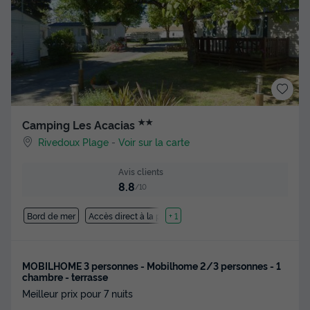
★★
Camping Les Acacias
Rivedoux Plage
-
Voir sur la carte
Avis clients
8.8
/10
Bord de mer
Accès direct à la plage
+ 1
MOBILHOME 3 personnes - Mobilhome 2/3 personnes - 1
chambre - terrasse
Meilleur prix pour 7 nuits