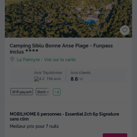
Camping Siblu Bonne Anse Plage - Funpass
★★★★
inclus
La Palmyre
-
Voir sur la carte
Avis clients
Avis TripAdvisor
8.6
796 avis
/10
Wifi payant
Bord de mer
+ 6
MOBILHOME 6 personnes - Essentiel 2ch 6p Signature
sans clim
Meilleur prix pour 7 nuits