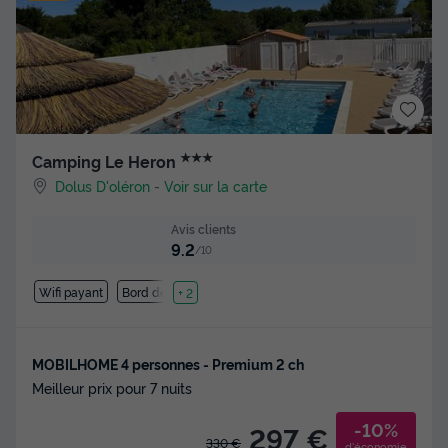
★★★
Camping Le Heron
Dolus D'oléron
-
Voir sur la carte
Avis clients
9.2
/10
Wifi payant
Bord de mer
+ 2
MOBILHOME 4 personnes - Premium 2 ch
Meilleur prix pour 7 nuits
-10%
297 €
330 €
d'économie