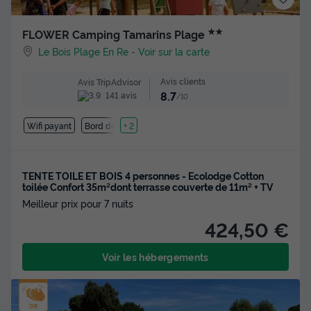
★★
FLOWER Camping Tamarins Plage
Le Bois Plage En Re
-
Voir sur la carte
Avis clients
Avis TripAdvisor
8.7
141 avis
/10
Wifi payant
Bord de mer
+ 2
TENTE TOILE ET BOIS 4 personnes - Ecolodge Cotton
toilée Confort 35m²dont terrasse couverte de 11m² + TV
Meilleur prix pour 7 nuits
424,50 €
Voir les hébergements