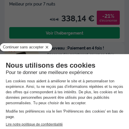
Meilleur prix pour 7 nuits
-21%
338,14 €
431 €
d'économie
Voir l'hébergement
Nouveau : Paiement en 4 fois !
Réservez dès maintenant, payez en 4 fois
avec Alma et partez en toute tranquillité.