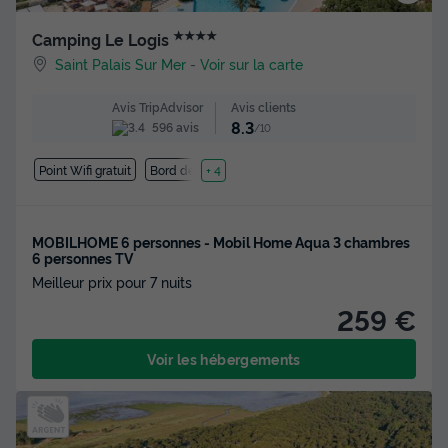
★★★★
Camping Le Logis
Saint Palais Sur Mer
-
Voir sur la carte
Avis clients
Avis TripAdvisor
8.3
596 avis
/10
Point Wifi gratuit
Bord de mer
+ 4
MOBILHOME 6 personnes - Mobil Home Aqua 3 chambres
6 personnes TV
Meilleur prix pour 7 nuits
259 €
Voir les hébergements