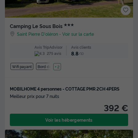
★★★
Camping Le Sous Bois
Saint Pierre D'oléron
-
Voir sur la carte
Avis clients
Avis TripAdvisor
8.8
275 avis
/10
Wifi payant
Bord de mer
+ 2
MOBILHOME 4 personnes - COTTAGE PMR 2CH 4PERS
Meilleur prix pour 7 nuits
392 €
Voir les hébergements