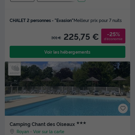
CHALET 2 personnes - "Evasion"
Meilleur prix pour 7 nuits
-25%
225,75 €
301 €
d'économie
Voir les hébergements
★★★
Camping Chant des Oiseaux
Royan
-
Voir sur la carte