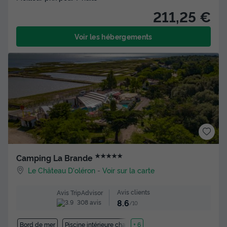
211,25 €
Voir les hébergements
★★★★★
Camping La Brande
Le Château D'oléron
-
Voir sur la carte
Avis clients
Avis TripAdvisor
8.6
308 avis
/10
Bord de mer
Piscine intérieure chauffée
+ 6