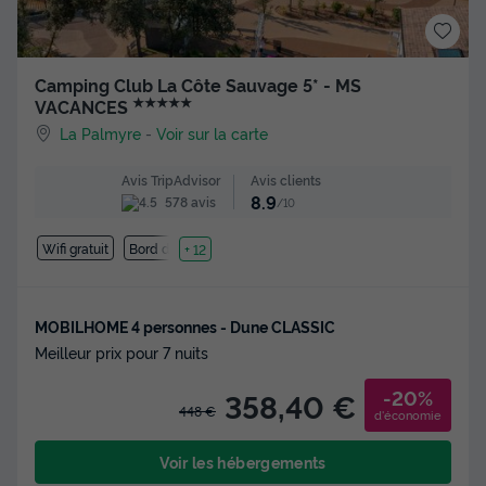
Camping Club La Côte Sauvage 5* - MS
★★★★★
VACANCES
La Palmyre
-
Voir sur la carte
Avis clients
Avis TripAdvisor
8.9
578 avis
/10
Wifi gratuit
Bord de mer
+ 12
MOBILHOME 4 personnes - Dune CLASSIC
Meilleur prix pour 7 nuits
-20%
358,40 €
448 €
d'économie
Voir les hébergements